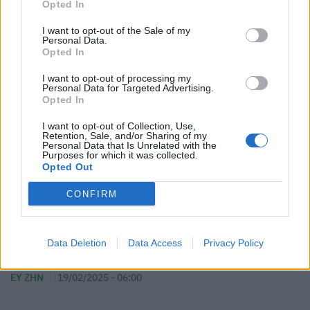
Opted In
I want to opt-out of the Sale of my
Personal Data.
Opted In
I want to opt-out of processing my
Personal Data for Targeted Advertising.
Opted In
I want to opt-out of Collection, Use,
Retention, Sale, and/or Sharing of my
Personal Data that Is Unrelated with the
Purposes for which it was collected.
Opted Out
CONFIRM
Data Deletion
Data Access
Privacy Policy
Το καλύτερο σνακ για να φάτε αργά το βράδυ
ΕΥ ΖΗΝ
19/02/2025 - 06:00