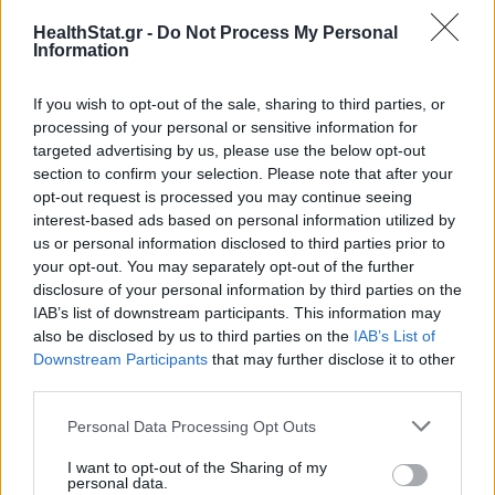
HealthStat.gr -
Do Not Process My Personal
Information
If you wish to opt-out of the sale, sharing to third parties, or
processing of your personal or sensitive information for
targeted advertising by us, please use the below opt-out
section to confirm your selection. Please note that after your
opt-out request is processed you may continue seeing
interest-based ads based on personal information utilized by
us or personal information disclosed to third parties prior to
your opt-out. You may separately opt-out of the further
disclosure of your personal information by third parties on the
IAB’s list of downstream participants. This information may
also be disclosed by us to third parties on the
IAB’s List of
Downstream Participants
that may further disclose it to other
third parties.
Γιατρός αποκαλύπτει πώς επιλέγει μπανάνες
– Οι ώριμες, πολύ ώριμες ή οι άγουρες είναι οι
Personal Data Processing Opt Outs
καλύτερες;
I want to opt-out of the Sharing of my
personal data.
ΕΥ ΖΗΝ
20/02/2025 - 11:53