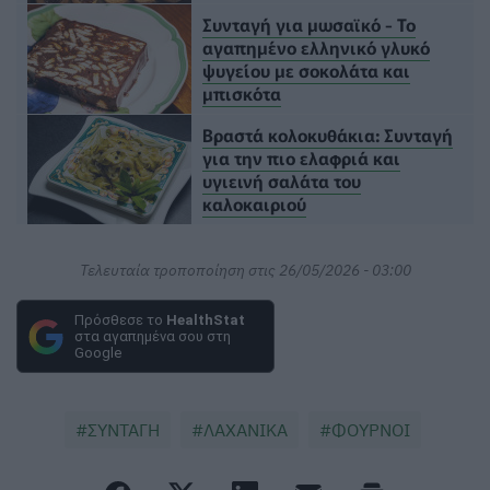
Συνταγή για μωσαϊκό - Το
αγαπημένο ελληνικό γλυκό
ψυγείου με σοκολάτα και
μπισκότα
Βραστά κολοκυθάκια: Συνταγή
για την πιο ελαφριά και
υγιεινή σαλάτα του
καλοκαιριού
Τελευταία τροποποίηση στις 26/05/2026 - 03:00
Πρόσθεσε το
HealthStat
στα αγαπημένα σου στη
Google
ΣΥΝΤΑΓΗ
ΛΑΧΑΝΙΚΑ
ΦΟΥΡΝΟΙ