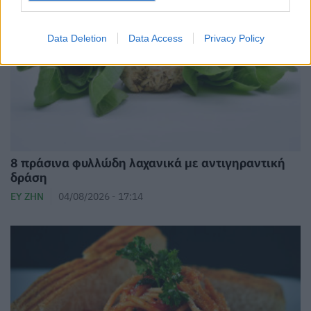
Data Deletion
Data Access
Privacy Policy
8 πράσινα φυλλώδη λαχανικά με αντιγηραντική
δράση
ΕΥ ΖΗΝ
04/08/2026 - 17:14