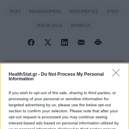
ΕΣΥ
ΝΟΣΟΚΟΜΕΙΑ
ΕΦΗΜΕΡΙΕΣ
ΤΕΠ
ΑΓΙΑ ΟΛΓΑ
ΡΑΝΤΖΑ
ΠΕΡΙΣΣΟΤΕΡΑ ΣΤΗΝ ΙΔΙΑ ΚΑΤΗΓΟΡΙΑ
HealthStat.gr -
Do Not Process My Personal
Information
Γυναικολογία: R-SEGA Workshop
If you wish to opt-out of the sale, sharing to third parties, or
Ρομποτικής Χειρουργικής
processing of your personal or sensitive information for
12 Ιανουαρίου 2026
targeted advertising by us, please use the below opt-out
section to confirm your selection. Please note that after your
opt-out request is processed you may continue seeing
interest-based ads based on personal information utilized by
Αίτια και αντιμετώπιση της βίας σε