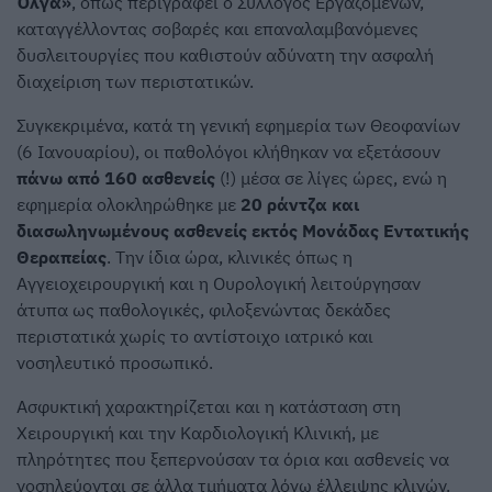
Όλγα»
, όπως περιγράφει ο Σύλλογος Εργαζομένων,
καταγγέλλοντας σοβαρές και επαναλαμβανόμενες
δυσλειτουργίες που καθιστούν αδύνατη την ασφαλή
διαχείριση των περιστατικών.
Συγκεκριμένα, κατά τη γενική εφημερία των Θεοφανίων
(6 Ιανουαρίου), οι παθολόγοι κλήθηκαν να εξετάσουν
πάνω από 160 ασθενείς
(!) μέσα σε λίγες ώρες, ενώ η
εφημερία ολοκληρώθηκε με
20 ράντζα και
διασωληνωμένους ασθενείς εκτός Μονάδας Εντατικής
Θεραπείας
. Την ίδια ώρα, κλινικές όπως η
Αγγειοχειρουργική και η Ουρολογική λειτούργησαν
άτυπα ως παθολογικές, φιλοξενώντας δεκάδες
περιστατικά χωρίς το αντίστοιχο ιατρικό και
νοσηλευτικό προσωπικό.
Ασφυκτική χαρακτηρίζεται και η κατάσταση στη
Χειρουργική και την Καρδιολογική Κλινική, με
πληρότητες που ξεπερνούσαν τα όρια και ασθενείς να
νοσηλεύονται σε άλλα τμήματα λόγω έλλειψης κλινών.