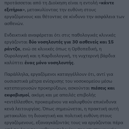
προτάσσεται από τη Διοίκηση είναι η εντολή «
κάντε
εξιτήρια
», μετακυλίοντας την ευθύνη στους
εργαζόμενους και θέτοντας σε κίνδυνο την ασφάλεια των
ασθενών.
Ενδεικτικά αναφέρεται ότι στις παθολογικές κλινικές
εργάζονται
δύο νοσηλευτές για 30 ασθενείς και 15
ράντζα
, ενώ σε κλινικές όπως η Ορθοπεδική, η
Ουρολογική και η Καρδιολογική, τη νυχτερινή βάρδια
καλύπτει
ένας μόνο νοσηλευτής
.
Παράλληλα, εργαζόμενοι καταγγέλλουν ότι, αντί για
ουσιαστικά μέτρα ενίσχυσης του νοσοκομείου μέσω
κατεπειγουσών προκηρύξεων, ασκούνται
πιέσεις και
εκφοβισμοί
, ακόμη και με απειλές επιβολής
«εντέλλεσθε», προκειμένου να καλυφθούν επικίνδυνα
κενά λειτουργίας. Όπως σημειώνεται, η πρακτική αυτή
μετακυλίει τη διοικητική και πολιτική ευθύνη στους
εργαζόμενους, εξαναγκάζοντάς τους να εργάζονται πέρα