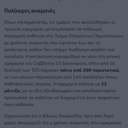
Πολύωρες αναμονές
Όπως επισημαίνεται, τις ημέρες που ακολούθησαν, οι
πρωινές εφημερίες μετατράπηκαν σε πολύωρη
παραμονή ασθενών στο Τμήμα Επειγόντων Περιστατικών,
με χρόνους αναμονής που έφταναν έως και τα
μεσάνυχτα, καθώς δεν υπήρχε διαθέσιμο κρεβάτι για
νοσηλεία. Η κατάσταση κορυφώθηκε εκ νέου στη γενική
εφημερία του Σαββάτου 10 Ιανουαρίου, όπου από τη
διαλογή των ΤΕΠ πέρασαν
πάνω από 300 περιστατικά
,
εκ των οποίων περισσότερα από 160 κατέληξαν στους
παθολογικούς ιατρούς. Η εφημερία έκλεισε με
22
ράντζα
, με το ίδιο εξουθενωμένο και αποδεκατισμένο
προσωπικό να καλείται να διαχειριστεί έναν ασφυκτικό
όγκο ασθενών.
Σημειώνεται ότι ο Άδωνις Γεωργιάδης πριν από λίγες
μέρες πανηγύριζε ότι ο χρόνος αναμονής στις εφημερίες