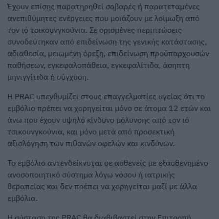
Έχουν επίσης παρατηρηθεί σοβαρές ή παρατεταμένες
ανεπιθύμητες ενέργειες που μοιάζουν με λοίμωξη από
τον ιό τσικουνγκούνια. Σε ορισμένες περιπτώσεις
συνοδεύτηκαν από επιδείνωση της γενικής κατάστασης,
αδιαθεσία, μειωμένη όρεξη, επιδείνωση προϋπαρχουσών
παθήσεων, εγκεφαλοπάθεια, εγκεφαλίτιδα, άσηπτη
μηνιγγίτιδα ή σύγχυση.
Η PRAC υπενθυμίζει στους επαγγελματίες υγείας ότι το
εμβόλιο πρέπει να χορηγείται μόνο σε άτομα 12 ετών και
άνω που έχουν υψηλό κίνδυνο μόλυνσης από τον ιό
τσικουνγκούνια, και μόνο μετά από προσεκτική
αξιολόγηση των πιθανών οφελών και κινδύνων.
Το εμβόλιο αντενδείκνυται σε ασθενείς με εξασθενημένο
ανοσοποιητικό σύστημα λόγω νόσου ή ιατρικής
θεραπείας και δεν πρέπει να χορηγείται μαζί με άλλα
εμβόλια.
Η σύσταση της PRAC θα διαβιβαστεί στην Επιτροπή