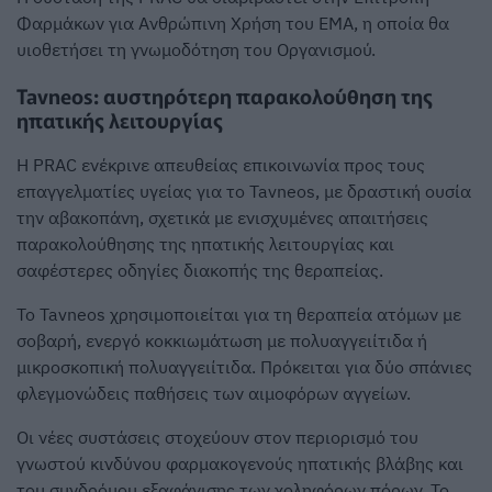
Φαρμάκων για Ανθρώπινη Χρήση του EMA, η οποία θα
υιοθετήσει τη γνωμοδότηση του Οργανισμού.
Tavneos: αυστηρότερη παρακολούθηση της
ηπατικής λειτουργίας
Η PRAC ενέκρινε απευθείας επικοινωνία προς τους
επαγγελματίες υγείας για το Tavneos, με δραστική ουσία
την αβακοπάνη, σχετικά με ενισχυμένες απαιτήσεις
παρακολούθησης της ηπατικής λειτουργίας και
σαφέστερες οδηγίες διακοπής της θεραπείας.
Το Tavneos χρησιμοποιείται για τη θεραπεία ατόμων με
σοβαρή, ενεργό κοκκιωμάτωση με πολυαγγειίτιδα ή
μικροσκοπική πολυαγγειίτιδα. Πρόκειται για δύο σπάνιες
φλεγμονώδεις παθήσεις των αιμοφόρων αγγείων.
Οι νέες συστάσεις στοχεύουν στον περιορισμό του
γνωστού κινδύνου φαρμακογενούς ηπατικής βλάβης και
του συνδρόμου εξαφάνισης των χοληφόρων πόρων. Το