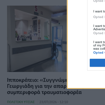
Opted 
I want t
Opted 
I want 
Advertis
Opted 
I want t
of my P
was col
Opted 
Ιπποκράτειο: «Συγγνώμη» από
Γεωργιάδη για την απαράδεκτη
συμπεριφορά τραυματιοφορέα
ΠΟΛΙΤΙΚΉ ΥΓΕΊΑΣ
23/07/2026 - 12:10