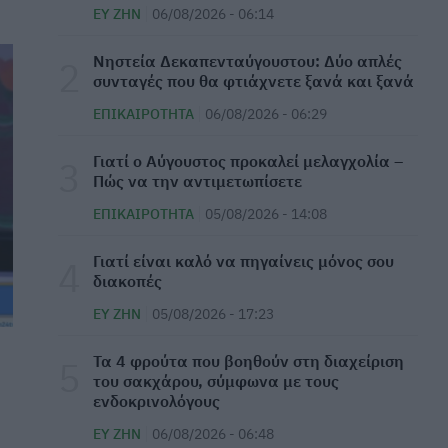
ΕΥ ΖΗΝ
06/08/2026 - 06:14
Οι δύο ασκήσεις Pilates που δεν πρέπει να
παραλείψετε αν είστε αρχάριοι
Νηστεία Δεκαπενταύγουστου: Δύο απλές
ΕΥ ΖΗΝ
07/08/2026 - 06:44
συνταγές που θα φτιάχνετε ξανά και ξανά
ΕΠΙΚΑΙΡΌΤΗΤΑ
06/08/2026 - 06:29
Παγκόσμια Ημέρα Μπίρας: Σε ποιες
περιπτώσεις κάνει καλό στην υγεία
Γιατί ο Αύγουστος προκαλεί μελαγχολία –
ΕΠΙΚΑΙΡΌΤΗΤΑ
07/08/2026 - 06:28
Πώς να την αντιμετωπίσετε
ΕΠΙΚΑΙΡΌΤΗΤΑ
05/08/2026 - 14:08
⁠Η ψυχολογία λέει πως οι φιλίες που
επιβιώνουν στη δεκαετία των 50 έχουν ένα
κοινό χαρακτηριστικό
Γιατί είναι καλό να πηγαίνεις μόνος σου
διακοπές
ΕΠΙΚΑΙΡΌΤΗΤΑ
07/08/2026 - 06:11
ΕΥ ΖΗΝ
05/08/2026 - 17:23
Απίστευτο κι όμως... ελληνικό: Πρωταθλητές
στους τομογράφους, ουραγοί στην αξιοποίηση
Τα 4 φρούτα που βοηθούν στη διαχείριση
του σακχάρου, σύμφωνα με τους
ΜΕΛΈΤΕΣ
07/08/2026 - 06:00
ενδοκρινολόγους
ΕΥ ΖΗΝ
06/08/2026 - 06:48
Τι θα συμβεί στο σώμα σας εάν κοιμάστε μόνο