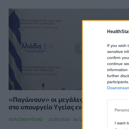
HealthStat
If you wish 
sensitive in
confirm you
continue se
information 
further disc
participants
Downstream 
«Παγώνουν» οι μεγάλες μεταρρυθμίσει
στο υπουργείο Υγείας ενόψει εκλογών
Persona
ΠΟΛΙΤΙΚΉ ΥΓΕΊΑΣ
25/07/2026 - 06:12
I want t