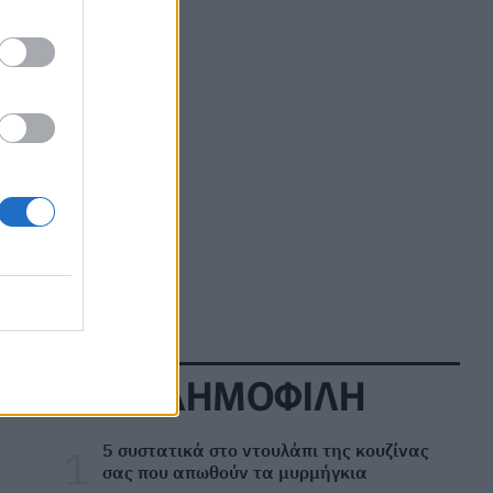
ΕΠΙΚΑΙΡΌΤΗΤΑ
07/08/2026 - 11:27
Καρδιοπαθείς και καλοκαίρι: 8 συμβουλές για
ασφαλείς διακοπές
ΕΥ ΖΗΝ
07/08/2026 - 10:47
Πονοκέφαλος το καλοκαίρι: Που οφείλεται –
Πώς να τον αντιμετωπίσετε χωρίς φάρμακα
ΕΥ ΖΗΝ
07/08/2026 - 10:30
Πώς ο Matt Damon απέκτησε το σώμα του για
την ταινία «The Odyssey»
ΕΥ ΖΗΝ
07/08/2026 - 09:30
ΔΗΜΟΦΙΛΗ
Σκωτσέζικα αυγά: Μία διαφορετική συνταγή
για όσους αγαπούν τα αυγά
⁠5 συστατικά στο ντουλάπι της κουζίνας
ΕΥ ΖΗΝ
07/08/2026 - 08:20
σας που απωθούν τα μυρμήγκια