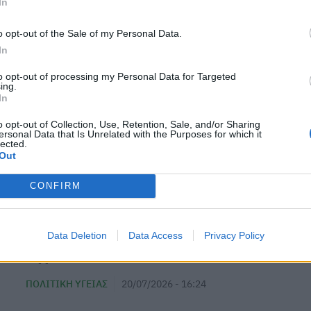
In
o opt-out of the Sale of my Personal Data.
In
to opt-out of processing my Personal Data for Targeted
ing.
In
o opt-out of Collection, Use, Retention, Sale, and/or Sharing
ersonal Data that Is Unrelated with the Purposes for which it
lected.
Out
CONFIRM
Συνάντηση Γεωργιάδη με τον πρόεδρο
Data Deletion
Data Access
Privacy Policy
της ΠΟΑΣΥ
ΠΟΛΙΤΙΚΉ ΥΓΕΊΑΣ
20/07/2026 - 16:24