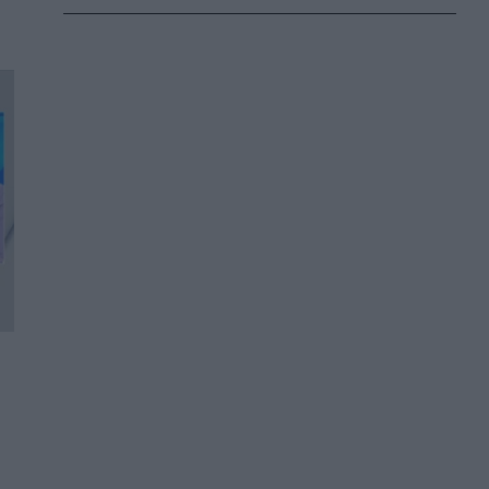
6 ώρες κάθε βράδυ
ΕΠΙΚΑΙΡΌΤΗΤΑ
06/08/2026 - 19:36
Τα δέντρα που προστατεύουν τα σπίτια από
τις φωτιές
ΕΠΙΚΑΙΡΌΤΗΤΑ
06/08/2026 - 18:51
10 tips για να μην έχετε καούρες μετά το
φαγητό
ΕΥ ΖΗΝ
06/08/2026 - 17:55
ΕΟΦ: Ανακαλείται παρτίδα με χειρουργικά
γάντια
ΕΠΙΚΑΙΡΌΤΗΤΑ
06/08/2026 - 17:24
Βιταμίνη D: Πώς θα πάρω περισσότερη χωρίς
να κάτσω πολλή ώρα στον ήλιο
ΕΥ ΖΗΝ
06/08/2026 - 17:05