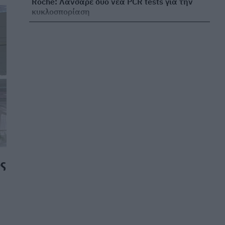
Roche: Λάνσαρε δύο νέα PCR tests για την
κυκλοσπορίαση
ΕΠΙΧΕΙΡΕΊΝ
07/08/2026 - 19:27
Γρίπη Α: «Καμπανάκι» σε δημοφιλή νησιά –
Που οφείλονται τα αυξημένα κρούσματα
ΕΠΙΚΑΙΡΌΤΗΤΑ
07/08/2026 - 18:01
Καύσωνας: Με ποιους τρόπους επηρεάζει την
περίοδο – Τι μπορείτε να κάνετε
ΕΥ ΖΗΝ
07/08/2026 - 17:08
ΙΣΑ: Συνιστά αυξημένη επαγρύπνηση στην
ς
Αττική για τον ιό του Δυτικού Νείλου
ΕΠΙΚΑΙΡΌΤΗΤΑ
07/08/2026 - 15:34
ΕΙΝΑΠ για Σισμανόγλειο: Καταγγέλλει
αιφνιδιαστική αλλαγή στις εφημερίες του
νοσοκομείου