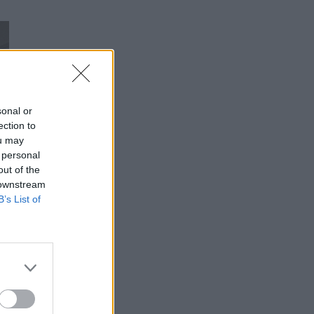
ΕΠΙΚΑΙΡΌΤΗΤΑ
07/08/2026 - 14:45
Βασιλακόπουλος για ιό Δυτικού Νείλου: Στο
«κόκκινο» η Αττική – Τι να προσέχουμε
ΕΠΙΚΑΙΡΌΤΗΤΑ
07/08/2026 - 14:19
sonal or
Γυροειδής αλωπεκία: Αυστηρές συστάσεις από
ection to
ΕΟΦ και EMA για γνωστό φάρμακο – Οι
ou may
πιθανοί κίνδυνοι
 personal
out of the
ΦΆΡΜΑΚΟ
07/08/2026 - 13:06
 downstream
B’s List of
Νηστεία Δεκαπενταύγουστου: Δύο συνταγές
για λαχταριστά νηστίσιμα γλυκά
ΕΥ ΖΗΝ
07/08/2026 - 12:33
Κυκλοσπορίαση: Ποια φρούτα και λαχανικά
είναι «επικίνδυνα» εκτός από το μαρούλι –
Ανησυχία στις ΗΠΑ