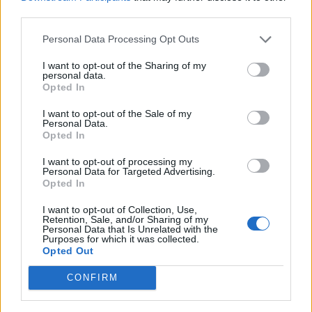
09 Μαϊος 2026
third parties.
Personal Data Processing Opt Outs
Ανθοϊάματα Bach: Πόσο
I want to opt-out of the Sharing of my
αποτελεσματικά είναι; - Η αλήθεια
personal data.
για τις επιδράσεις τους στην ψυχική
Opted In
υγεία
I want to opt-out of the Sale of my
08 Μαϊος 2026
Personal Data.
Opted In
I want to opt-out of processing my
Personal Data for Targeted Advertising.
Opted In
ΣΧΕΤΙΚΑ ΑΡΘΡΑ
I want to opt-out of Collection, Use,
Retention, Sale, and/or Sharing of my
Personal Data that Is Unrelated with the
Purposes for which it was collected.
Opted Out
CONFIRM