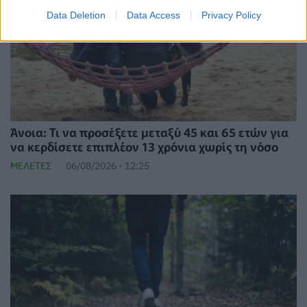
Data Deletion
Data Access
Privacy Policy
Άνοια: Τι να προσέξετε μεταξύ 45 και 65 ετών για
να κερδίσετε επιπλέον 13 χρόνια χωρίς τη νόσο
ΜΕΛΈΤΕΣ
06/08/2026 - 12:25