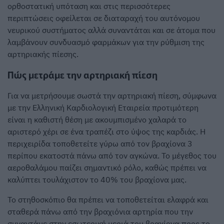
ορθοστατική υπόταση και στις περισσότερες
περιπτώσεις οφείλεται σε διαταραχή του αυτόνομου
νευρικού συστήματος αλλά συναντάται και σε άτομα που
λαμβάνουν συνδυασμό φαρμάκων για την ρύθμιση της
αρτηριακής πίεσης.
Πώς μετράμε την αρτηριακή πίεση
Για να μετρήσουμε σωστά την αρτηριακή πίεση, σύμφωνα
με την Ελληνική Καρδιολογική Εταιρεία προτιμότερη
είναι η καθιστή θέση με ακουμπισμένο χαλαρά το
αριστερό χέρι σε ένα τραπέζι στο ύψος της καρδιάς. Η
περιχειρίδα τοποθετείτε γύρω από τον βραχίονα 3
περίπου εκατοστά πάνω από τον αγκώνα. Το μέγεθος του
αεροθαλάμου παίζει σημαντικό ρόλο, καθώς πρέπει να
καλύπτει τουλάχιστον το 40% του βραχίονα μας.
Το στηθοσκόπιο θα πρέπει να τοποθετείται ελαφρά και
σταθερά πάνω από την βραχιόνια αρτηρία που την
συναντάμε στην εσωτερική μεριά του βραχίονα προς το