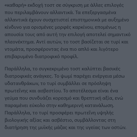
«καθαρή» εκδοχή τοστ σε σύγκριση με άλλες επιλογές
που περιλαμβάνουν αλλαντικά. Τα επεξεργασμένα
αλλαντικά έχουν συσχετιστεί επιστημονικά με αυξημένο
κίνδυνο για ορισμένες μορφές καρκίνου, επομένως η
απουσία τους από αυτή την επιλογή αποτελεί σημαντικό
πλεονέκτημα. Αντί αυτών, το τοστ βασίζεται σε τυρί και
ντομάτα, προσφέροντας ένα πιο απλό και λιγότερο
επιβαρυμένο διατροφικό προφίλ.
Παράλληλα, το συγκεκριμένο τοστ καλύπτει βασικές
διατροφικές ανάγκες. Το ψωμί παρέχει ενέργεια μέσω
υδατανθράκων, το τυρί συμβάλλει σε πρόσληψη
πρωτεΐνης και ασβεστίου. Το αποτέλεσμα είναι ένα
γεύμα που συνδυάζει κορεσμό και θρεπτική αξία, ενώ
παραμένει εύκολο στην καθημερινή κατανάλωση.
Παράλληλα, το τυρί προσφέρει πρωτεΐνη υψηλής
βιολογικής αξίας και ασβέστιο, συμβάλλοντας στη
διατήρηση της μυϊκής μάζας και της υγείας των οστών.