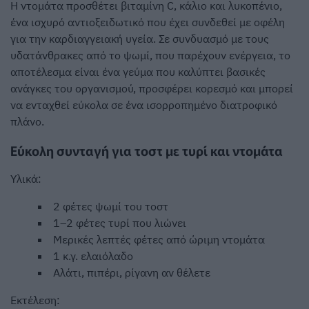
Η ντομάτα προσθέτει βιταμίνη C, κάλιο και λυκοπένιο,
ένα ισχυρό αντιοξειδωτικό που έχει συνδεθεί με οφέλη
για την καρδιαγγειακή υγεία. Σε συνδυασμό με τους
υδατάνθρακες από το ψωμί, που παρέχουν ενέργεια, το
αποτέλεσμα είναι ένα γεύμα που καλύπτει βασικές
ανάγκες του οργανισμού, προσφέρει κορεσμό και μπορεί
να ενταχθεί εύκολα σε ένα ισορροπημένο διατροφικό
πλάνο.
Εύκολη συνταγή για τοστ με τυρί και ντομάτα
Υλικά:
2 φέτες ψωμί του τοστ
1–2 φέτες τυρί που λιώνει
Μερικές λεπτές φέτες από ώριμη ντομάτα
1 κ.γ. ελαιόλαδο
Αλάτι, πιπέρι, ρίγανη αν θέλετε
Εκτέλεση: