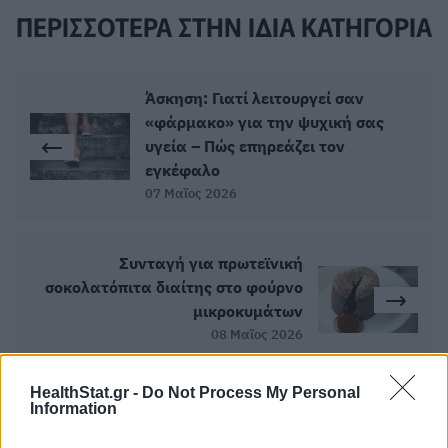
ΠΕΡΙΣΣΟΤΕΡΑ ΣΤΗΝ ΙΔΙΑ ΚΑΤΗΓΟΡΙΑ
Άσκηση: Γιατί λειτουργεί σαν
«φάρμακο» για την ψυχική σας
υγεία – Πώς επηρεάζει τον
εγκέφαλο
07 Μαϊος 2026
Συνταγή για πρωτεϊνική
σοκολατόπιτα διαίτης στο φούρνο
μικροκυμάτων
08 Μαϊος 2026
HealthStat.gr -
Do Not Process My Personal
Information