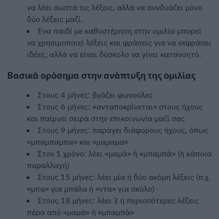
να λέει σωστά τις λέξεις, αλλά να συνδυάζει μόνο
δύο λέξεις μαζί.
Ένα παιδί με καθυστέρηση στην ομιλία μπορεί
να χρησιμοποιεί λέξεις και φράσεις για να εκφράσει
ιδέες, αλλά να είναι δύσκολο να γίνει κατανοητό.
Βασικά ορόσημα στην ανάπτυξη της ομιλίας
Στους 4 μήνες: βγάζει φωνούλες
Στους 6 μήνες: «ανταποκρίνεται» στους ήχους
και παίρνει σειρά στην επικοινωνία μαζί σας
Στους 9 μήνες: παράγει διάφορους ήχους, όπως
«μπαμπαμπα» και «μαμαμα»
Στον 1 χρόνο: λέει «μαμά» ή «μπαμπά» (ή κάποια
παραλλαγή)
Στους 15 μήνες: λέει μία ή δύο ακόμη λέξεις (π.χ.
«μπα» για μπάλα ή «ντα» για σκύλο)
Στους 18 μήνες: λέει 3 ή περισσότερες λέξεις
πέρα από «μαμά» ή «μπαμπά»