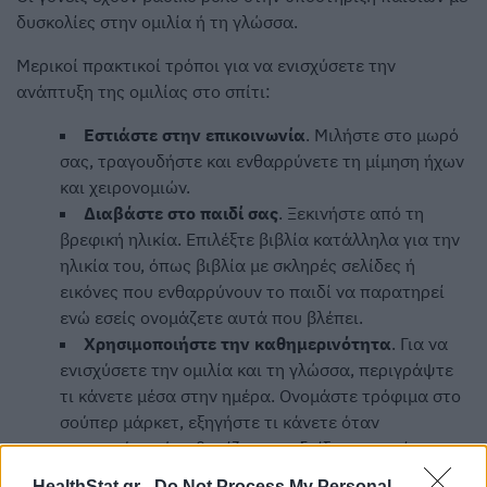
δυσκολίες στην ομιλία ή τη γλώσσα.
Μερικοί πρακτικοί τρόποι για να ενισχύσετε την
ανάπτυξη της ομιλίας στο σπίτι:
Εστιάστε στην επικοινωνία
. Μιλήστε στο μωρό
σας, τραγουδήστε και ενθαρρύνετε τη μίμηση ήχων
και χειρονομιών.
Διαβάστε στο παιδί σας
. Ξεκινήστε από τη
βρεφική ηλικία. Επιλέξτε βιβλία κατάλληλα για την
ηλικία του, όπως βιβλία με σκληρές σελίδες ή
εικόνες που ενθαρρύνουν το παιδί να παρατηρεί
ενώ εσείς ονομάζετε αυτά που βλέπει.
Χρησιμοποιήστε την καθημερινότητα
. Για να
ενισχύσετε την ομιλία και τη γλώσσα, περιγράψτε
τι κάνετε μέσα στην ημέρα. Ονομάστε τρόφιμα στο
σούπερ μάρκετ, εξηγήστε τι κάνετε όταν
μαγειρεύετε ή καθαρίζετε και δείξτε αντικείμενα
μέσα στο σπίτι. Κρατήστε τον λόγο απλό, αλλά
HealthStat.gr -
Do Not Process My Personal