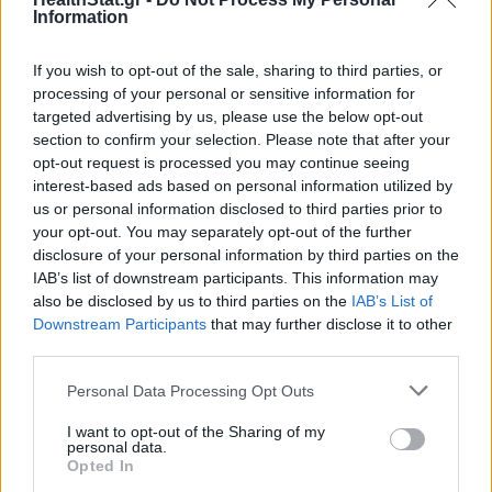
αποφύγετε τη «μωρουδίστικη» ομιλία.
Information
Η έγκαιρη αναγνώριση και αντιμετώπιση των
If you wish to opt-out of the sale, sharing to third parties, or
καθυστερήσεων στην ομιλία και τη γλώσσα είναι η πιο
processing of your personal or sensitive information for
αποτελεσματική προσέγγιση. Επικοινωνήστε με τον
targeted advertising by us, please use the below opt-out
γιατρό σας αν έχετε οποιαδήποτε ανησυχία για την
section to confirm your selection. Please note that after your
ανάπτυξη της ομιλίας ή της γλώσσας του παιδιού σας.
opt-out request is processed you may continue seeing
interest-based ads based on personal information utilized by
us or personal information disclosed to third parties prior to
your opt-out. You may separately opt-out of the further
disclosure of your personal information by third parties on the
IAB’s list of downstream participants. This information may
also be disclosed by us to third parties on the
IAB’s List of
Downstream Participants
that may further disclose it to other
third parties.
Personal Data Processing Opt Outs
I want to opt-out of the Sharing of my
personal data.
Opted In