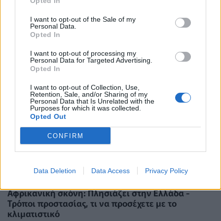
προστασίας για παιδιά και ενήλικες προτείνει ο
Opted In
ΠΙΣ
I want to opt-out of the Sale of my
ΕΠΙΚΑΙΡΌΤΗΤΑ
05/08/2026 - 18:05
Personal Data.
Opted In
I want to opt-out of processing my
Personal Data for Targeted Advertising.
Opted In
I want to opt-out of Collection, Use,
Retention, Sale, and/or Sharing of my
Personal Data that Is Unrelated with the
Purposes for which it was collected.
Opted Out
CONFIRM
Data Deletion
Data Access
Privacy Policy
Αφρικανική σκόνη: Πλησιάζει στην Ελλάδα -
Τρόποι προστασίας, τι να προσέχετε με το
κλιματιστικό