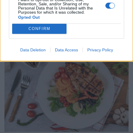
Retention, Sale, and/or Sharing of my
Personal Data that Is Unrelated with the
Purposes for which it was collected.
Opted Out
Χαμηλή πίεση: Τι πρέπει να προσέχεστε εάν
ασκείστε – Οι κίνδυνοι
CONFIRM
ΕΥ ΖΗΝ
04/08/2026 - 06:11
Data Deletion
Data Access
Privacy Policy