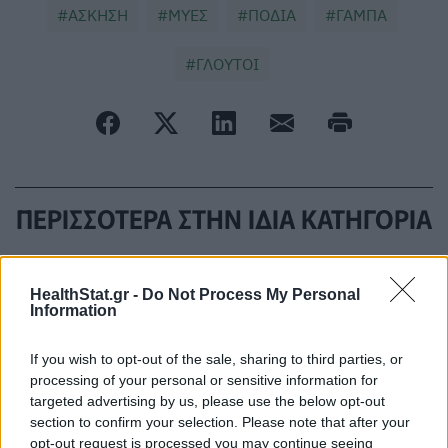
ΑΣΚΗΣΗ
ΜΥΕΣ
ΠΟΔΙΑ
ΓΑΜΠΑ
ΓΛΟΥΤΟΙ
ΠΕΡΙΣΣΟΤΕΡΑ ΣΤΗΝ ΙΔΙΑ ΚΑΤΗΓΟΡΙΑ
Πανεύκολη συνταγή για σπιτική
HealthStat.gr -
Do Not Process My Personal
Information
λεμονάδα χωρίς ζάχαρη – Το
δροσιστικό ποτό για όσους κάνουν
If you wish to opt-out of the sale, sharing to third parties, or
δίαιτα
processing of your personal or sensitive information for
23 Απριλίου 2026
targeted advertising by us, please use the below opt-out
section to confirm your selection. Please note that after your
opt-out request is processed you may continue seeing