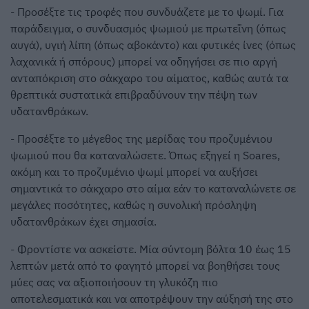
- Προσέξτε τις τροφές που συνδυάζετε με το ψωμί. Για
παράδειγμα, ο συνδυασμός ψωμιού με πρωτεΐνη (όπως
αυγά), υγιή λίπη (όπως αβοκάντο) και φυτικές ίνες (όπως
λαχανικά ή σπόρους) μπορεί να οδηγήσει σε πιο αργή
ανταπόκριση στο σάκχαρο του αίματος, καθώς αυτά τα
θρεπτικά συστατικά επιβραδύνουν την πέψη των
υδατανθράκων.
- Προσέξτε το μέγεθος της μερίδας του προζυμένιου
ψωμιού που θα καταναλώσετε. Όπως εξηγεί η Soares,
ακόμη και το προζυμένιο ψωμί μπορεί να αυξήσει
σημαντικά το σάκχαρο στο αίμα εάν το καταναλώνετε σε
μεγάλες ποσότητες, καθώς η συνολική πρόσληψη
υδατανθράκων έχει σημασία.
- Φροντίστε να ασκείστε. Μία σύντομη βόλτα 10 έως 15
λεπτών μετά από το φαγητό μπορεί να βοηθήσει τους
μύες σας να αξιοποιήσουν τη γλυκόζη πιο
αποτελεσματικά και να αποτρέψουν την αύξησή της στο