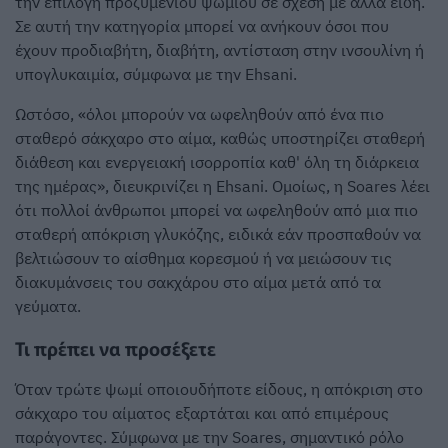
την επιλογή προζυμένιου ψωμιού σε σχέση με άλλα είδη.
Σε αυτή την κατηγορία μπορεί να ανήκουν όσοι που
έχουν προδιαβήτη, διαβήτη, αντίσταση στην ινσουλίνη ή
υπογλυκαιμία, σύμφωνα με την Ehsani.
Ωστόσο, «όλοι μπορούν να ωφεληθούν από ένα πιο
σταθερό σάκχαρο στο αίμα, καθώς υποστηρίζει σταθερή
διάθεση και ενεργειακή ισορροπία καθ' όλη τη διάρκεια
της ημέρας», διευκρινίζει η Ehsani. Ομοίως, η Soares λέει
ότι πολλοί άνθρωποι μπορεί να ωφεληθούν από μια πιο
σταθερή απόκριση γλυκόζης, ειδικά εάν προσπαθούν να
βελτιώσουν το αίσθημα κορεσμού ή να μειώσουν τις
διακυμάνσεις του σακχάρου στο αίμα μετά από τα
γεύματα.
Τι πρέπει να προσέξετε
Όταν τρώτε ψωμί οποιουδήποτε είδους, η απόκριση στο
σάκχαρο του αίματος εξαρτάται και από επιμέρους
παράγοντες. Σύμφωνα με την Soares, σημαντικό ρόλο