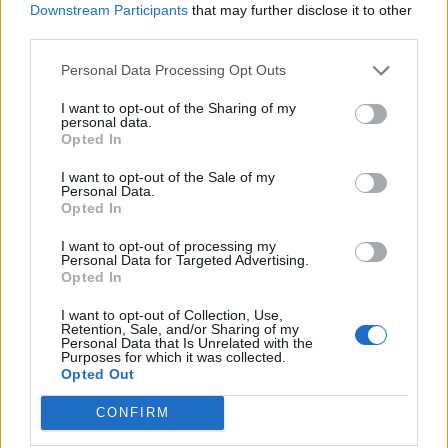
Downstream Participants
that may further disclose it to other
third parties.
Personal Data Processing Opt Outs
I want to opt-out of the Sharing of my
personal data.
Opted In
I want to opt-out of the Sale of my
Personal Data.
Opted In
I want to opt-out of processing my
Personal Data for Targeted Advertising.
Opted In
I want to opt-out of Collection, Use,
Τα 4 φρούτα που βοηθούν στη διαχείριση του
Retention, Sale, and/or Sharing of my
σακχάρου, σύμφωνα με τους ενδοκρινολόγους
Personal Data that Is Unrelated with the
Purposes for which it was collected.
ΕΥ ΖΗΝ
06/08/2026 - 06:48
Opted Out
CONFIRM