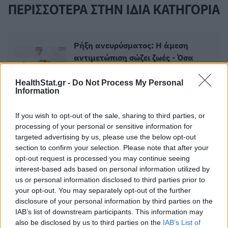
ΠΕΡΙΣΣΟΤΕΡΑ ΣΤΗΝ ΙΔΙΑ ΚΑΤΗΓΟΡΙΑ
Ρήξη ανευρύσματος: Η άμεση
αντιμετώπιση σώζει ζωές - Όσα
πρέπει να γνωρίζετε
15 Ιουνίου 2026
HealthStat.gr -
Do Not Process My Personal
Information
If you wish to opt-out of the sale, sharing to third parties, or
Εξάψεις, ζέστη και διακοπές: Πώς
processing of your personal or sensitive information for
να απολαύσετε το καλοκαίρι στην
targeted advertising by us, please use the below opt-out
εμμηνόπαυση
section to confirm your selection. Please note that after your
16 Ιουνίου 2026
opt-out request is processed you may continue seeing
interest-based ads based on personal information utilized by
us or personal information disclosed to third parties prior to
your opt-out. You may separately opt-out of the further
disclosure of your personal information by third parties on the
ΣΧΕΤΙΚΑ ΑΡΘΡΑ
IAB’s list of downstream participants. This information may
also be disclosed by us to third parties on the
IAB’s List of