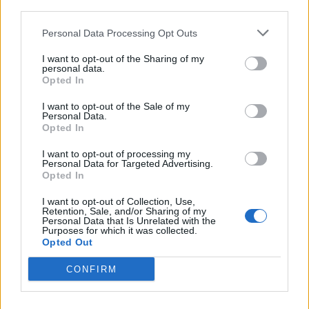
third parties.
Personal Data Processing Opt Outs
I want to opt-out of the Sharing of my
personal data.
Opted In
I want to opt-out of the Sale of my
Personal Data.
Opted In
Έμπολα: 1000 νέα κρούσματα στο Κονγκό μέσα σε
10 ημέρες – Πάνω από 1400 οι νεκροί
I want to opt-out of processing my
Personal Data for Targeted Advertising.
ΕΠΙΚΑΙΡΌΤΗΤΑ
27/07/2026 - 12:16
Opted In
I want to opt-out of Collection, Use,
Retention, Sale, and/or Sharing of my
Personal Data that Is Unrelated with the
Purposes for which it was collected.
Opted Out
CONFIRM