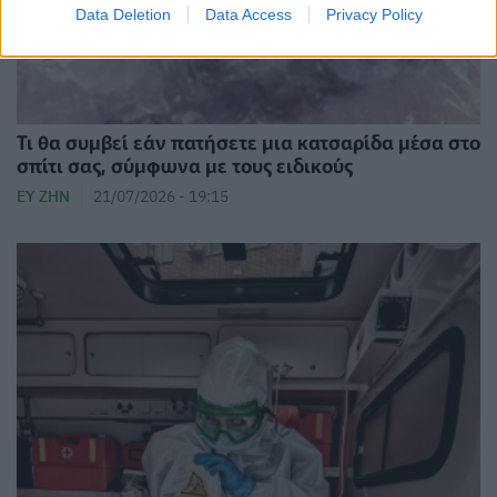
Data Deletion
Data Access
Privacy Policy
Τι θα συμβεί εάν πατήσετε μια κατσαρίδα μέσα στο
σπίτι σας, σύμφωνα με τους ειδικούς
ΕΥ ΖΗΝ
21/07/2026 - 19:15