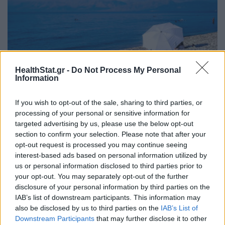
HealthStat.gr -
Do Not Process My Personal
Information
If you wish to opt-out of the sale, sharing to third parties, or
processing of your personal or sensitive information for
Καλοκαίρι με ασφάλεια: Πρόληψη ηλιακών
targeted advertising by us, please use the below opt-out
εγκαυμάτων – Πρώτες βοήθειες για τσιμπούρια
section to confirm your selection. Please note that after your
και τσούχτρες
opt-out request is processed you may continue seeing
ΕΥ ΖΗΝ
04/08/2026 - 10:25
interest-based ads based on personal information utilized by
us or personal information disclosed to third parties prior to
your opt-out. You may separately opt-out of the further
disclosure of your personal information by third parties on the
IAB’s list of downstream participants. This information may
also be disclosed by us to third parties on the
IAB’s List of
Downstream Participants
that may further disclose it to other