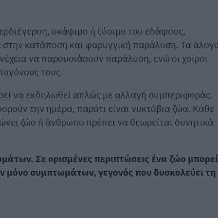
ερδιέγερση, σκάψιμο ή ξύσιμο του εδάφους,
α στην κατάποση και φαρυγγική παράλυση. Τα άλογ
υνέχεια να παρουσιάσουν παράλυση, ενώ οι χοίροι
πογόνους τους.
ορεί να εκδηλωθεί απλώς με αλλαγή συμπεριφοράς.
ορούν την ημέρα, παρότι είναι νυκτόβια ζώα. Κάθε
κώνει ζώο ή άνθρωπο πρέπει να θεωρείται δυνητικά
ωμάτων. Σε ορισμένες περιπτώσεις ένα ζώο μπορεί
ων μόνο συμπτωμάτων, γεγονός που δυσκολεύει τη