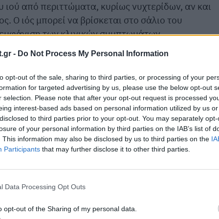
 ιού από περιττώματα, κυρίως νυχτερίδων, αν και
ς. Ο ιός μπορεί να βρίσκεται στο σάλιο του
 εμφάνιση των κλινικών συμπτωμάτων.
.gr -
Do Not Process My Personal Information
to opt-out of the sale, sharing to third parties, or processing of your per
formation for targeted advertising by us, please use the below opt-out s
r selection. Please note that after your opt-out request is processed y
eing interest-based ads based on personal information utilized by us or
disclosed to third parties prior to your opt-out. You may separately opt-
losure of your personal information by third parties on the IAB’s list of
. This information may also be disclosed by us to third parties on the
IA
Participants
that may further disclose it to other third parties.
l Data Processing Opt Outs
o opt-out of the Sharing of my personal data.