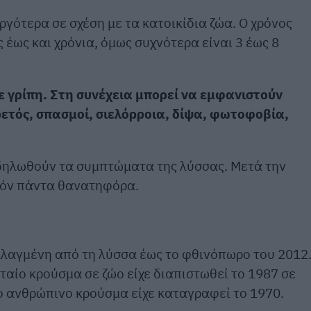
γότερα σε σχέση με τα κατοικίδια ζώα. Ο χρόνος
 έως και χρόνια, όμως συχνότερα είναι 3 έως 8
 γρίπη. Στη συνέχεια μπορεί να εμφανιστούν
τός, σπασμοί, σιελόρροια, δίψα, φωτοφοβία,
δηλωθούν τα συμπτώματα της λύσσας. Μετά την
δόν πάντα θανατηφόρα.
λαγμένη από τη λύσσα έως το φθινόπωρο του 2012
ταίο κρούσμα σε ζώο είχε διαπιστωθεί το 1987 σε
ίο ανθρώπινο κρούσμα είχε καταγραφεί το 1970.