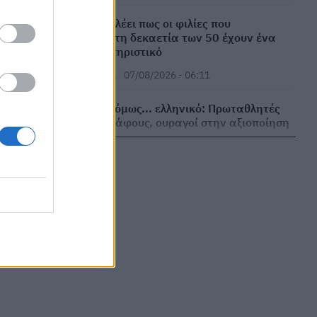
⁠Η ψυχολογία λέει πως οι φιλίες που
επιβιώνουν στη δεκαετία των 50 έχουν ένα
κοινό χαρακτηριστικό
ΕΠΙΚΑΙΡΌΤΗΤΑ
07/08/2026 - 06:11
Απίστευτο κι όμως... ελληνικό: Πρωταθλητές
στους τομογράφους, ουραγοί στην αξιοποίηση
ΜΕΛΈΤΕΣ
07/08/2026 - 06:00
Τι θα συμβεί στο σώμα σας εάν κοιμάστε μόνο
6 ώρες κάθε βράδυ
ΕΠΙΚΑΙΡΌΤΗΤΑ
06/08/2026 - 19:36
Τα δέντρα που προστατεύουν τα σπίτια από
τις φωτιές
ΕΠΙΚΑΙΡΌΤΗΤΑ
06/08/2026 - 18:51