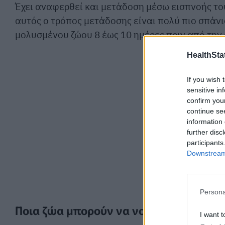
Έχει αναφερθεί και μετάδοση μέσω εισπνοής του
αυτός ο τρόπος μετάδοσης είναι πολύ πιο σπάνιο
μολυσμένου ζώου 8 έως 10 ημέρες πριν από την
HealthStat
If you wish 
sensitive in
confirm you
continue se
information 
further disc
participants
Downstream 
Persona
Ποια ζώα μπορούν να νοσήσουν
I want t