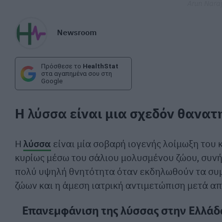
Arun Nara
Newsroom
Πρόσθεσε το
HealthStat
στα αγαπημένα σου στη
Google
Η
λύσσα
είναι μια σχεδόν θανατ
Η
λύσσα
είναι μία σοβαρή ιογενής λοίμωξη του 
κυρίως μέσω του σάλιου μολυσμένου ζώου, συνή
πολύ υψηλή θνητότητα όταν εκδηλωθούν τα συμ
ζώων και η άμεση ιατρική αντιμετώπιση μετά απ
Επανεμφάνιση της λύσσας στην Ελλάδ