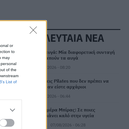
ΤΕΛΕΥΤΑΙΑ ΝΕΑ
sonal or
ection to
Σκωτσέζικα αυγά: Μία διαφορετική συνταγή
για όσους αγαπούν τα αυγά
ou may
 personal
ΕΥ ΖΗΝ
07/08/2026 - 08:20
out of the
 downstream
Οι δύο ασκήσεις Pilates που δεν πρέπει να
B’s List of
παραλείψετε αν είστε αρχάριοι
ΕΥ ΖΗΝ
07/08/2026 - 06:44
Παγκόσμια Ημέρα Μπίρας: Σε ποιες
περιπτώσεις κάνει καλό στην υγεία
ΕΠΙΚΑΙΡΌΤΗΤΑ
07/08/2026 - 06:28