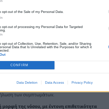
In
σουν από λύσσα. Σε αυτά περιλαμβάνονται τα
γάτες, τα παραγωγικά ζώα, όπως άλογα, βοοειδή,
o opt-out of the Sale of my Personal Data.
, όπως αλεπούδες και τσακάλια.
In
to opt-out of processing my Personal Data for Targeted
ι ευαίσθητα είδη, είναι ασυνήθιστο να εμφανίσουν
ing.
In
τικά, όμως στην πράξη θεωρείται ότι δεν
δεν μπορούν να μολυνθούν ή να μεταδώσουν λύσσα.
o opt-out of Collection, Use, Retention, Sale, and/or Sharing
ersonal Data that Is Unrelated with the Purposes for which it
lected.
Out
CONFIRM
εί να εμφανιστεί από 10 ημέρες έως δύο μήνες ή
συμπτώματα μπορεί να είναι λήθαργος, ανορεξία,
εια μπορεί να εμφανιστούν έντονη σιελόρροια, μη
Data Deletion
Data Access
Privacy Policy
αυματισμός, αδυναμία και παράλυση. Ο θάνατος
κδήλωση των συμπτωμάτων.
ή μορφή της νόσου, με έντονη επιθετικότητα