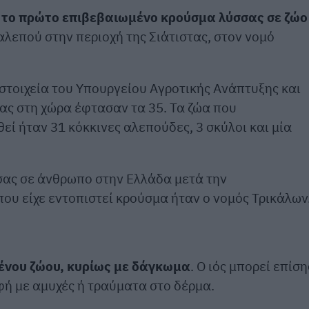
 το πρώτο επιβεβαιωμένο κρούσμα λύσσας σε ζώο
αλεπού στην περιοχή της Σιάτιστας, στον νομό
στοιχεία του Υπουργείου Αγροτικής Ανάπτυξης και
ς στη χώρα έφτασαν τα 35. Τα ζώα που
εί ήταν 31 κόκκινες αλεπούδες, 3 σκύλοι και μία
σσας σε άνθρωπο στην Ελλάδα μετά την
ου είχε εντοπιστεί κρούσμα ήταν ο νομός Τρικάλων
ένου ζώου, κυρίως με δάγκωμα
. Ο ιός μπορεί επίση
φή με αμυχές ή τραύματα στο δέρμα.