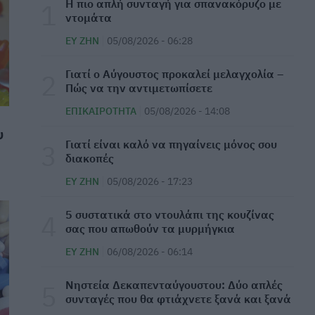
Η πιο απλή συνταγή για σπανακόρυζο με
ντομάτα
ΕΟΦ: Ανακαλείται παρτίδα με χειρουργικά
γάντια
ΕΥ ΖΗΝ
05/08/2026 - 06:28
ΕΠΙΚΑΙΡΌΤΗΤΑ
06/08/2026 - 17:24
Γιατί ο Αύγουστος προκαλεί μελαγχολία –
Πώς να την αντιμετωπίσετε
Βιταμίνη D: Πώς θα πάρω περισσότερη χωρίς
να κάτσω πολλή ώρα στον ήλιο
ΕΠΙΚΑΙΡΌΤΗΤΑ
05/08/2026 - 14:08
υ
ΕΥ ΖΗΝ
06/08/2026 - 17:05
Γιατί είναι καλό να πηγαίνεις μόνος σου
διακοπές
Πανεπιστήμιο Πάτρας: 168 αιτήσεις από 23
χώρες για το νέο αγγλόφωνο πρόγραμμα
ΕΥ ΖΗΝ
05/08/2026 - 17:23
Ιατρικής
⁠5 συστατικά στο ντουλάπι της κουζίνας
ΕΠΙΚΑΙΡΌΤΗΤΑ
06/08/2026 - 16:54
σας που απωθούν τα μυρμήγκια
Παιδιά και πισίνα: Όλα όσα πρέπει να
ΕΥ ΖΗΝ
06/08/2026 - 06:14
γνωρίζετε για την ασφάλειά τους
Νηστεία Δεκαπενταύγουστου: Δύο απλές
ΕΠΙΚΑΙΡΌΤΗΤΑ
06/08/2026 - 16:03
συνταγές που θα φτιάχνετε ξανά και ξανά