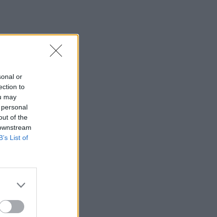
Νηστεία Δεκαπενταύγουστου: Δύο συνταγές
για λαχταριστά νηστίσιμα γλυκά
ΕΥ ΖΗΝ
07/08/2026 - 12:33
Κυκλοσπορίαση: Ποια φρούτα και λαχανικά
είναι «επικίνδυνα» εκτός από το μαρούλι –
sonal or
Ανησυχία στις ΗΠΑ
ection to
ou may
ΕΠΙΚΑΙΡΌΤΗΤΑ
07/08/2026 - 11:27
 personal
out of the
Καρδιοπαθείς και καλοκαίρι: 8 συμβουλές για
 downstream
ασφαλείς διακοπές
B’s List of
ΕΥ ΖΗΝ
07/08/2026 - 10:47
Πονοκέφαλος το καλοκαίρι: Που οφείλεται –
Πώς να τον αντιμετωπίσετε χωρίς φάρμακα
ΕΥ ΖΗΝ
07/08/2026 - 10:30