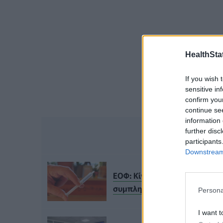
HealthStat
If you wish 
sensitive in
confirm you
continue se
information 
ΔΙΑΒΑ
further disc
participants
Downstream 
ΕΟΦ: Κίνδυνος από τις ενδοφ
συμπληρώματα διατροφής»
Persona
I want t