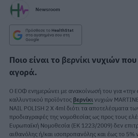
Newsroom
Πρόσθεσε το
HealthStat
στα αγαπημένα σου στη
Google
Ποιο είναι το
βερνίκι
νυχιών που
αγορά.
Ο ΕΟΦ ενημερώνει με ανακοίνωσή του για «την
καλλυντικού προϊόντος
βερνίκι
νυχιών MARTIN
NAIL POLISH 2 X 4ml διότι τα αποτελέσματα τω
προδιαγραφές της νομοθεσίας ως προς τους ελ
Ευρωπαϊκή Νομοθεσία (ΕΚ 1223/2009) δεν επιτ
αιθανόλης ή/και ισοπροπανόλης και έως το 5