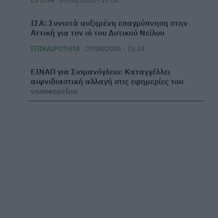
ΙΣΑ: Συνιστά αυξημένη επαγρύπνηση στην
Αττική για τον ιό του Δυτικού Νείλου
ΕΠΙΚΑΙΡΌΤΗΤΑ
07/08/2026 - 15:34
ΕΙΝΑΠ για Σισμανόγλειο: Καταγγέλλει
αιφνιδιαστική αλλαγή στις εφημερίες του
νοσοκομείου
ΕΠΙΚΑΙΡΌΤΗΤΑ
07/08/2026 - 14:45
Βασιλακόπουλος για ιό Δυτικού Νείλου: Στο
«κόκκινο» η Αττική – Τι να προσέχουμε
ΕΠΙΚΑΙΡΌΤΗΤΑ
07/08/2026 - 14:19
Γυροειδής αλωπεκία: Αυστηρές συστάσεις από
ΕΟΦ και EMA για γνωστό φάρμακο – Οι
πιθανοί κίνδυνοι
ΦΆΡΜΑΚΟ
07/08/2026 - 13:06