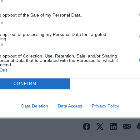
In
οκομείο «Γεννηματάς»: «Κόβουν τις εφημερίες στο
o opt-out of the Sale of my Personal Data.
In
to opt-out of processing my Personal Data for Targeted
ing.
α σας αν ξεκινήσετε μια δίαιτα υψηλή σε πρωτεΐνη
In
o opt-out of Collection, Use, Retention, Sale, and/or Sharing
ersonal Data that Is Unrelated with the Purposes for which it
lected.
Out
Τελευταία τροποποίηση στις 08/07/2026 - 16:
CONFIRM
Data Deletion
Data Access
Privacy Policy