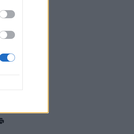
Πώς ο Matt Damon απέκτησε το σώμα του για
την ταινία «The Odyssey»
ΕΥ ΖΗΝ
07/08/2026 - 09:30
Σκωτσέζικα αυγά: Μία διαφορετική συνταγή
για όσους αγαπούν τα αυγά
ΕΥ ΖΗΝ
07/08/2026 - 08:20
Οι δύο ασκήσεις Pilates που δεν πρέπει να
παραλείψετε αν είστε αρχάριοι
ΕΥ ΖΗΝ
07/08/2026 - 06:44
18
Παγκόσμια Ημέρα Μπίρας: Σε ποιες
περιπτώσεις κάνει καλό στην υγεία
ΕΠΙΚΑΙΡΌΤΗΤΑ
07/08/2026 - 06:28
⁠Η ψυχολογία λέει πως οι φιλίες που
επιβιώνουν στη δεκαετία των 50 έχουν ένα