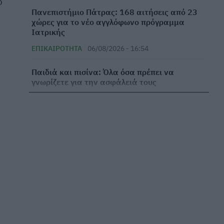
ο
Πανεπιστήμιο Πάτρας: 168 αιτήσεις από 23
χώρες για το νέο αγγλόφωνο πρόγραμμα
Ιατρικής
ΕΠΙΚΑΙΡΌΤΗΤΑ
06/08/2026 - 16:54
Παιδιά και πισίνα: Όλα όσα πρέπει να
γνωρίζετε για την ασφάλειά τους
ΕΠΙΚΑΙΡΌΤΗΤΑ
06/08/2026 - 16:03
Ευρεία σύσκεψη στον ΕΟΦ για τις ελλείψεις
φαρμάκων
ΕΠΙΚΑΙΡΌΤΗΤΑ
06/08/2026 - 15:25
Κραγιόν και προϊόντα χειλιών: Κενά στην
ασφάλεια κρύβουν κινδύνους για την υγεία
ΜΕΛΈΤΕΣ
06/08/2026 - 15:01
Νηστεία Δεκαπενταύγουστου: Γιατί σήμερα 6