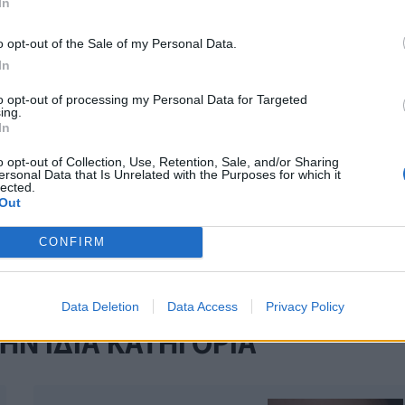
βελτιώνονται και ποιες επιδεινώνονται το καλοκαίρι
In
o opt-out of the Sale of my Personal Data.
In
to opt-out of processing my Personal Data for Targeted
ing.
Τελευταία τροποποίηση στις 22/05/2026 - 11:
In
o opt-out of Collection, Use, Retention, Sale, and/or Sharing
ersonal Data that Is Unrelated with the Purposes for which it
lected.
Out
CONFIRM
Data Deletion
Data Access
Privacy Policy
ΗΝ ΙΔΙΑ ΚΑΤΗΓΟΡΙΑ