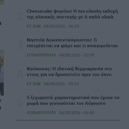
διακοπές
Cheesecake ψυγείου: Η πιο εύκολη εκδοχή
ΕΥ ΖΗΝ
05/08/2026 - 17:23
της κλασικής συνταγής με 6 απλά υλικά
ι
ΕΥ ΖΗΝ
04/08/2026 - 06:29
Ο ΕΟΦ ακούει; Θα κάνει κάτι;
ΦΆΡΜΑΚΟ
05/08/2026 - 16:47
Νηστεία Δεκαπενταύγουστου: Τι
επιτρέπεται να φάμε και τι απαγορεύεται
Νέα ευρήματα: Η έκθεση σε φυτοφάρμακα
ΕΠΙΚΑΙΡΌΤΗΤΑ
04/08/2026 - 10:59
μπορεί να αυξήσει τον κίνδυνο ALS
ΜΕΛΈΤΕΣ
05/08/2026 - 15:58
⁠Καύσωνας: Η ιδανική θερμοκρασία στο
ντους για να δροσιστείτε πριν τον ύπνο
Νοσοκομείο Κορίνθου: Κατέρρευσε τμήμα της
ΕΥ ΖΗΝ
04/08/2026 - 09:32
οροφής του νέου ΤΕΠ – Ένα μήνα αφότου
εγκαινιάστηκε
5 ξεχωριστά χαρακτηριστικά που έχουν τα
ν
ΕΠΙΚΑΙΡΌΤΗΤΑ
05/08/2026 - 15:21
μωρά που γεννιούνται τον Αύγουστο
α
ΕΠΙΚΑΙΡΌΤΗΤΑ
04/08/2026 - 06:48
Ανακαλούνται ζελεδάκια με κάνναβη – Η
ανακοίνωση του ΕΦΕΤ
ΕΠΙΚΑΙΡΌΤΗΤΑ
05/08/2026 - 14:36