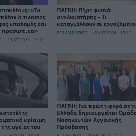
στοκλέους: «Το
ΠΑΓΝΗ: Πήρε φωτιά
 πλέον διπλάσιες
ανελκυστήρας – Τι
ρες υποδομές και
καταγγέλλουν οι εργαζόμενο
ο προσωπικό»
ΕΠΙΚΑΙΡΌΤΗΤΑ
09/07/2026 - 15:30
Σ
23/07/2026 - 16:21
ΠΑΓΝΗ: Για πρώτη φορά στη
Ελλάδα δημιουργείται Ομάδ
ριστοτέλης
Νοσηλευτών Αγγειακής
αιρετικά κρίσιμη
Πρόσβασης
της υγείας του
ΕΠΙΧΕΙΡΕΊΝ
23/06/2026 - 14:12
25/06/2026 - 18:38