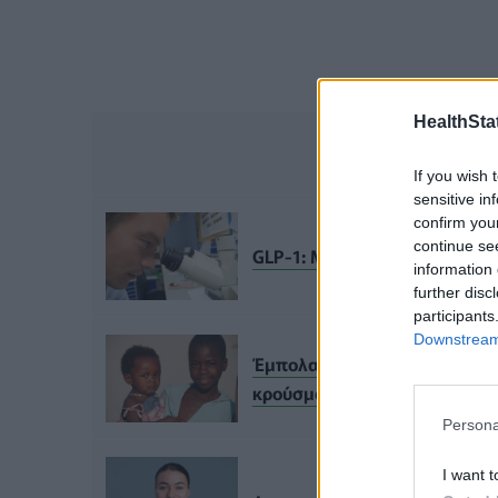
HealthStat
ΔΙΑΒΑ
If you wish 
sensitive in
confirm you
continue se
GLP-1: Μπορούν να μειώσουν 
information 
further disc
participants
Downstream 
Έμπολα: Ο μέχρι τώρα απολογ
κρούσματα
Persona
I want t