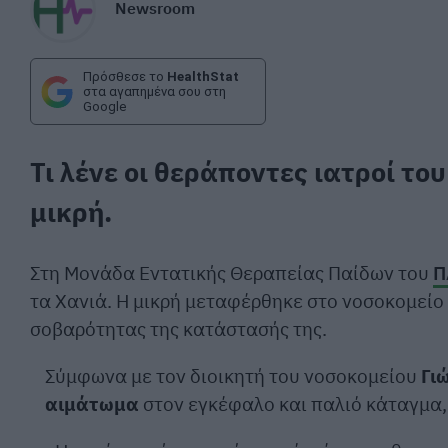
Newsroom
Πρόσθεσε το
HealthStat
στα αγαπημένα σου στη
Google
Τι λένε οι θεράποντες ιατροί το
μικρή.
Στη Μονάδα Εντατικής Θεραπείας Παίδων του
Π
τα Χανιά. Η μικρή μεταφέρθηκε στο νοσοκομεί
σοβαρότητας της κατάστασής της.
Σύμφωνα με τον διοικητή του νοσοκομείου
Γι
αιμάτωμα
στον εγκέφαλο και παλιό κάταγμα,