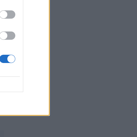
ΜΕΛΈΤΕΣ
06/08/2026 - 09:32
⁠Είναι επικίνδυνο να φοράτε στενά ρούχα
όταν ταξιδεύετε με αεροπλάνο;
ΕΥ ΖΗΝ
06/08/2026 - 08:05
46
Τα 4 φρούτα που βοηθούν στη διαχείριση του
σακχάρου, σύμφωνα με τους ενδοκρινολόγους
ΕΥ ΖΗΝ
06/08/2026 - 06:48
Νηστεία Δεκαπενταύγουστου: Δύο απλές
συνταγές που θα φτιάχνετε ξανά και ξανά
ΕΠΙΚΑΙΡΌΤΗΤΑ
06/08/2026 - 06:29
⁠5 συστατικά στο ντουλάπι της κουζίνας σας
που απωθούν τα μυρμήγκια
ΕΥ ΖΗΝ
06/08/2026 - 06:14