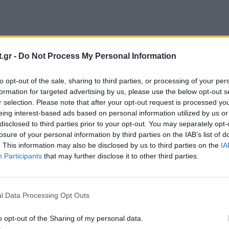
.gr -
Do Not Process My Personal Information
ΣΤΕ ΑΚΟΜΑ
to opt-out of the sale, sharing to third parties, or processing of your per
formation for targeted advertising by us, please use the below opt-out s
r selection. Please note that after your opt-out request is processed y
eing interest-based ads based on personal information utilized by us or
τον κίνδυνο εξέλιξης του καρκίνου, λέει μελέτη
disclosed to third parties prior to your opt-out. You may separately opt-
losure of your personal information by third parties on the IAB’s list of
. This information may also be disclosed by us to third parties on the
IA
Participants
that may further disclose it to other third parties.
ισμός στη ΛΔ Κονγκό - 160 νεκροί, 671 ύποπτα
l Data Processing Opt Outs
o opt-out of the Sharing of my personal data.