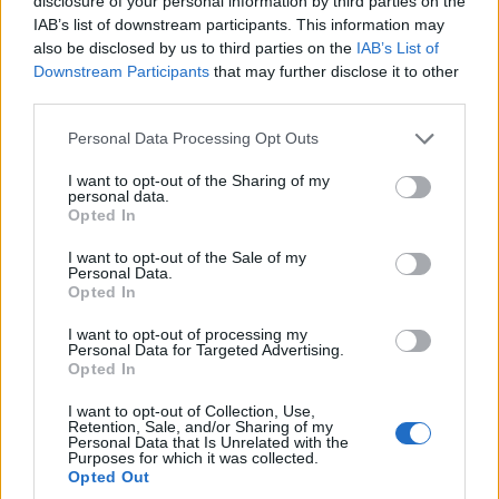
disclosure of your personal information by third parties on the
IAB’s list of downstream participants. This information may
also be disclosed by us to third parties on the
IAB’s List of
Downstream Participants
that may further disclose it to other
third parties.
Personal Data Processing Opt Outs
I want to opt-out of the Sharing of my
personal data.
Opted In
I want to opt-out of the Sale of my
Personal Data.
Opted In
I want to opt-out of processing my
Personal Data for Targeted Advertising.
Opted In
24ωρα φαρμακεία στα αεροδρόμια «Ελ.
Βενιζέλος» και «Μακεδονία»
I want to opt-out of Collection, Use,
Retention, Sale, and/or Sharing of my
ΠΟΛΙΤΙΚΉ ΥΓΕΊΑΣ
04/08/2026 - 18:15
Personal Data that Is Unrelated with the
Purposes for which it was collected.
Opted Out