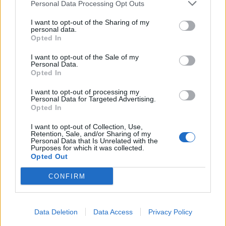
Personal Data Processing Opt Outs
I want to opt-out of the Sharing of my
personal data.
Opted In
I want to opt-out of the Sale of my
Personal Data.
Opted In
Μήλο: 8 λόγοι που να το εντάξουμε
I want to opt-out of processing my
στη διατροφή μας
Personal Data for Targeted Advertising.
Opted In
ΕΥ ΖΗΝ
12/05/2023 - 19:39
I want to opt-out of Collection, Use,
Retention, Sale, and/or Sharing of my
Personal Data that Is Unrelated with the
Purposes for which it was collected.
Opted Out
CONFIRM
Data Deletion
Data Access
Privacy Policy