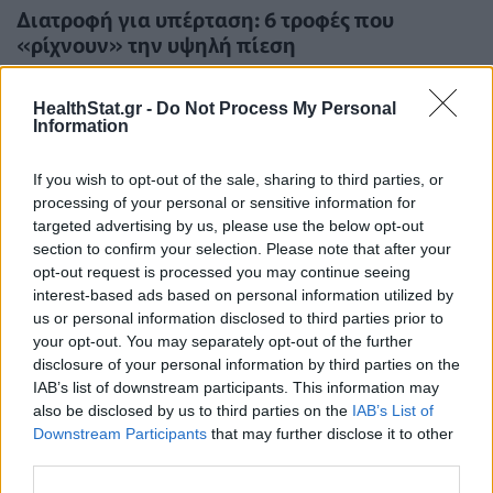
Διατροφή για υπέρταση: 6 τροφές που
«ρίχνουν» την υψηλή πίεση
ΕΥ ΖΗΝ
14/05/2023 - 08:20
HealthStat.gr -
Do Not Process My Personal
Information
If you wish to opt-out of the sale, sharing to third parties, or
processing of your personal or sensitive information for
targeted advertising by us, please use the below opt-out
section to confirm your selection. Please note that after your
opt-out request is processed you may continue seeing
interest-based ads based on personal information utilized by
us or personal information disclosed to third parties prior to
Οι 5 τροφές που πρέπει να
your opt-out. You may separately opt-out of the further
αποφεύγουμε - Συμβουλές Βρετανού
disclosure of your personal information by third parties on the
γαστρεντερολόγου
IAB’s list of downstream participants. This information may
ΕΥ ΖΗΝ
13/05/2023 - 08:03
also be disclosed by us to third parties on the
IAB’s List of
Downstream Participants
that may further disclose it to other
third parties.