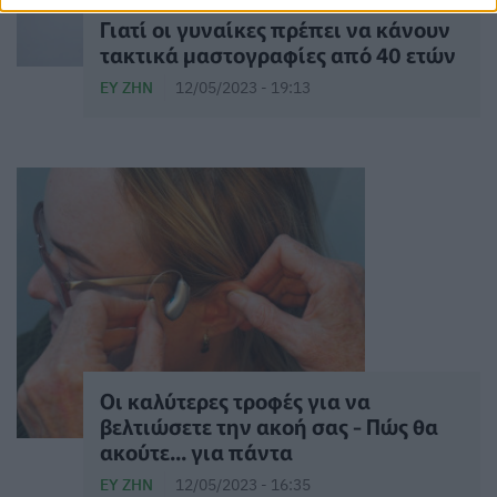
Γιατί οι γυναίκες πρέπει να κάνουν
τακτικά μαστογραφίες από 40 ετών
ΕΥ ΖΗΝ
12/05/2023 - 19:13
Οι καλύτερες τροφές για να
βελτιώσετε την ακοή σας - Πώς θα
ακούτε... για πάντα
ΕΥ ΖΗΝ
12/05/2023 - 16:35