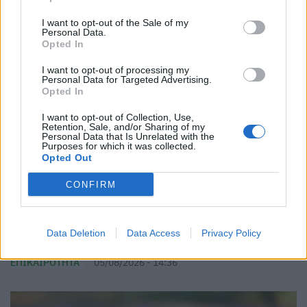
I want to opt-out of the Sale of my
Personal Data.
Opted In
I want to opt-out of processing my
Personal Data for Targeted Advertising.
Opted In
I want to opt-out of Collection, Use,
Retention, Sale, and/or Sharing of my
Personal Data that Is Unrelated with the
Purposes for which it was collected.
Opted Out
CONFIRM
Ανακαλούνται ζελεδάκια με κάνναβη – Η
Data Deletion
Data Access
Privacy Policy
ανακοίνωση του ΕΦΕΤ
ΕΠΙΚΑΙΡΌΤΗΤΑ
05/08/2026 - 14:36