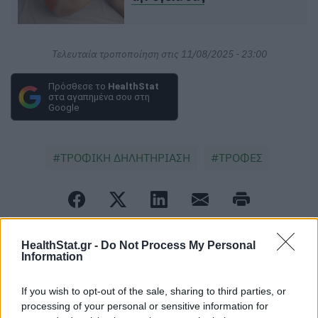
Τελευταία τροποποίηση στις 11/08/2025 - 23:00
Πρόσθεσε το
HealthStat
στα αγαπημένα σου στη
Google
ΤΡΟΦΙΚΗ ΔΗΛΗΤΗΡΙΑΣΗ
ΤΡΟΦΕΣ
HealthStat.gr -
Do Not Process My Personal
Information
ΠΕΡΙΣΣΟΤΕΡΑ ΣΤΗΝ ΙΔΙΑ ΚΑΤΗΓΟΡΙΑ
If you wish to opt-out of the sale, sharing to third parties, or
processing of your personal or sensitive information for