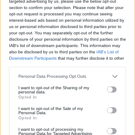
Έλαιο δαμάσκηνου: Το φυσικό
targeted advertising by us, please use the below opt-out
αντιφλεγμονώδες για αντιγήρανση
section to confirm your selection. Please note that after your
opt-out request is processed you may continue seeing
και λαμπερό δέρμα
interest-based ads based on personal information utilized by
11 Αυγούστου 2025
us or personal information disclosed to third parties prior to
your opt-out. You may separately opt-out of the further
disclosure of your personal information by third parties on the
Καρδιά: Τα 6 σημάδια που μπορεί
IAB’s list of downstream participants. This information may
να φανερώνουν πως δεν λειτουργεί
also be disclosed by us to third parties on the
IAB’s List of
σωστά
Downstream Participants
that may further disclose it to other
12 Αυγούστου 2025
third parties.
Personal Data Processing Opt Outs
I want to opt-out of the Sharing of my
personal data.
Opted In
ΣΧΕΤΙΚΑ ΑΡΘΡΑ
I want to opt-out of the Sale of my
Personal Data.
Opted In
I want to opt-out of processing my
Personal Data for Targeted Advertising.