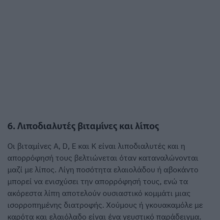
6. Λιποδιαλυτές βιταμίνες και λίπος
Οι βιταμίνες A, D, E και K είναι λιποδιαλυτές και η
απορρόφησή τους βελτιώνεται όταν καταναλώνονται
μαζί με λίπος. Λίγη ποσότητα ελαιολάδου ή αβοκάντο
μπορεί να ενισχύσει την απορρόφησή τους, ενώ τα
ακόρεστα λίπη αποτελούν ουσιαστικό κομμάτι μιας
ισορροπημένης διατροφής. Χούμους ή γκουακαμόλε με
καρότα και ελαιόλαδο είναι ένα γευστικό παράδειγμα.