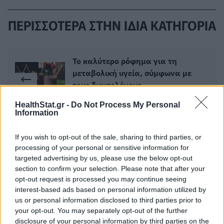
ΠΕΡΙΣΣΟΤΕΡΑ ΣΤΗΝ ΙΔΙΑ ΚΑΤΗΓΟΡΙΑ
To καλύτερο ρόφημα για τη
μεταβολική υγεία, σύμφωνα με
τους διαιτολόγους
21 Οκτωβρίου 2025
HealthStat.gr -
Do Not Process My Personal
Information
Bed Rotting: Τι πρέπει να γνωρίζετε
If you wish to opt-out of the sale, sharing to third parties, or
για τη νέα τάση αυτοφροντίδας
processing of your personal or sensitive information for
21 Οκτωβρίου 2025
targeted advertising by us, please use the below opt-out
section to confirm your selection. Please note that after your
opt-out request is processed you may continue seeing
interest-based ads based on personal information utilized by
us or personal information disclosed to third parties prior to
ΣΧΕΤΙΚΑ ΑΡΘΡΑ
your opt-out. You may separately opt-out of the further
disclosure of your personal information by third parties on the