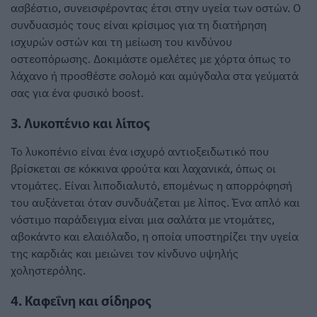
ασβέστιο, συνεισφέροντας έτσι στην υγεία των οστών. Ο
συνδυασμός τους είναι κρίσιμος για τη διατήρηση
ισχυρών οστών και τη μείωση του κινδύνου
οστεοπόρωσης. Δοκιμάστε ομελέτες με χόρτα όπως το
λάχανο ή προσθέστε σολομό και αμύγδαλα στα γεύματά
σας για ένα φυσικό boost.
3. Λυκοπένιο και λίπος
Το λυκοπένιο είναι ένα ισχυρό αντιοξειδωτικό που
βρίσκεται σε κόκκινα φρούτα και λαχανικά, όπως οι
ντομάτες. Είναι λιποδιαλυτό, επομένως η απορρόφησή
του αυξάνεται όταν συνδυάζεται με λίπος. Ένα απλό και
νόστιμο παράδειγμα είναι μια σαλάτα με ντομάτες,
αβοκάντο και ελαιόλαδο, η οποία υποστηρίζει την υγεία
της καρδιάς και μειώνει τον κίνδυνο υψηλής
χοληστερόλης.
4. Καφεΐνη και σίδηρος