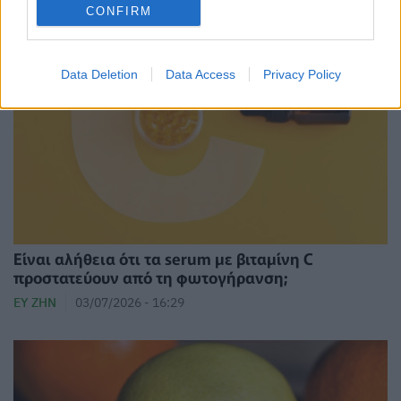
CONFIRM
Data Deletion
Data Access
Privacy Policy
Είναι αλήθεια ότι τα serum με βιταμίνη C
προστατεύουν από τη φωτογήρανση;
ΕΥ ΖΗΝ
03/07/2026 - 16:29