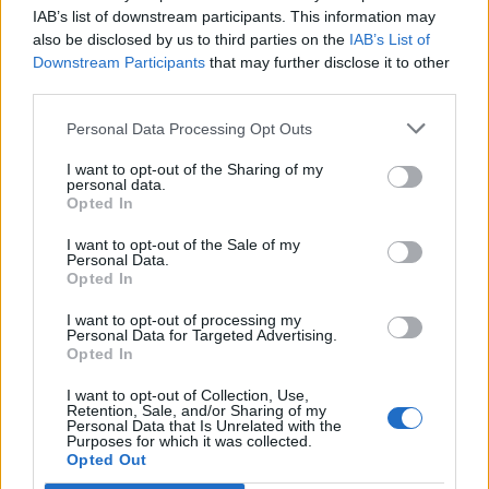
IAB’s list of downstream participants. This information may
also be disclosed by us to third parties on the
IAB’s List of
Downstream Participants
that may further disclose it to other
third parties.
Personal Data Processing Opt Outs
I want to opt-out of the Sharing of my
personal data.
Opted In
I want to opt-out of the Sale of my
Personal Data.
Opted In
I want to opt-out of processing my
Personal Data for Targeted Advertising.
Opted In
Καρκίνος παχέος εντέρου: Οι τροφές και τα
θρεπτικά συστατικά που μειώνουν τον κίνδυνο - Τι
I want to opt-out of Collection, Use,
να αποφεύγετε
Retention, Sale, and/or Sharing of my
Personal Data that Is Unrelated with the
ΕΥ ΖΗΝ
27/07/2026 - 19:27
Purposes for which it was collected.
Opted Out