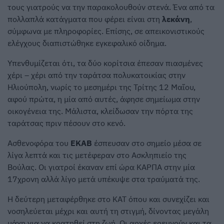
τους γιατρούς να την παρακολουθούν στενά. Ένα από τα
πολλαπλά κατάγματα που φέρει είναι στη
λεκάνη
,
σύμφωνα με πληροφορίες. Επίσης, σε απεικονιστικούς
ελέγχους διαπιστώθηκε εγκεφαλικό οίδημα.
Υπενθυμίζεται ότι, τα δύο κορίτσια έπεσαν πιασμένες
χέρι – χέρι από την ταράτσα πολυκατοικίας στην
Ηλιούπολη, νωρίς το μεσημέρι της Τρίτης 12 Μαΐου,
αφού πρώτα, η μία από αυτές, άφησε σημείωμα στην
οικογένεια της. Μάλιστα, κλείδωσαν την πόρτα της
ταράτσας πριν πέσουν στο κενό.
Ασθενοφόρα του
ΕΚΑΒ
έσπευσαν στο σημείο μέσα σε
λίγα λεπτά και τις μετέφεραν στο Ασκληπιείο της
Βούλας. Οι γιατροί έκαναν επί ώρα ΚΑΡΠΑ στην μία
17χρονη αλλά λίγο μετά υπέκυψε στα τραύματά της.
Η δεύτερη μεταφέρθηκε στο ΚΑΤ όπου και συνεχίζει και
νοσηλεύεται μέχρι και αυτή τη στιγμή, δίνοντας μεγάλη
μάχη για να κρατηθεί στη ζωή. Οι αρχές ερευνούν και τα