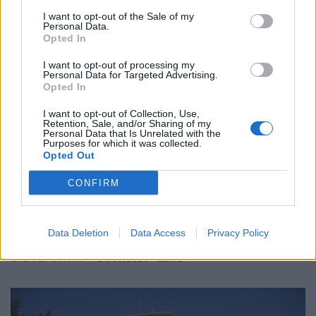
I want to opt-out of the Sale of my
Personal Data.
Opted In
I want to opt-out of processing my
Personal Data for Targeted Advertising.
Opted In
I want to opt-out of Collection, Use,
Retention, Sale, and/or Sharing of my
Personal Data that Is Unrelated with the
Purposes for which it was collected.
Opted Out
CONFIRM
Ηλιούπολη: Κατέληξε και η δεύτερη 17χρονη που
Data Deletion
Data Access
Privacy Policy
είχε πέσει από την πολυκατοικία
ΕΠΙΚΑΙΡΌΤΗΤΑ
14/05/2026 - 22:02