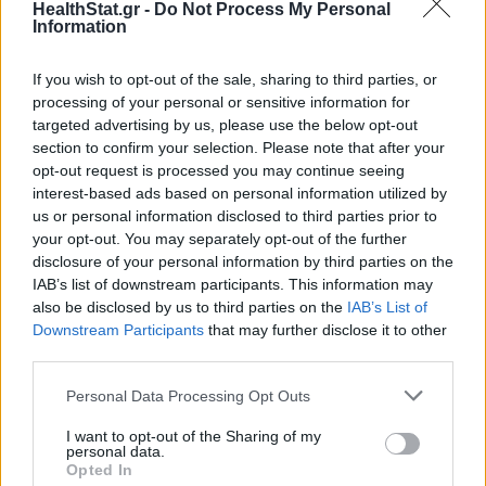
HealthStat.gr -
Do Not Process My Personal
ΙΣΑ: Επισκέψεις Πατούλη σε KAT και «Λαϊκό»
Information
ΕΠΙΚΑΙΡΌΤΗΤΑ
20/05/2026 - 11:05
If you wish to opt-out of the sale, sharing to third parties, or
processing of your personal or sensitive information for
targeted advertising by us, please use the below opt-out
section to confirm your selection. Please note that after your
opt-out request is processed you may continue seeing
interest-based ads based on personal information utilized by
us or personal information disclosed to third parties prior to
your opt-out. You may separately opt-out of the further
disclosure of your personal information by third parties on the
IAB’s list of downstream participants. This information may
also be disclosed by us to third parties on the
IAB’s List of
Downstream Participants
that may further disclose it to other
third parties.
Personal Data Processing Opt Outs
Ψυχίατροι: Έκκληση για υπεύθυνη ενημέρωση και
ενίσχυση της ψυχικής υγείας των νέων
I want to opt-out of the Sharing of my
personal data.
ΕΠΙΚΑΙΡΌΤΗΤΑ
15/05/2026 - 11:06
Opted In