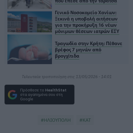
που έπεσε από την ταράτσα
Γενικό Νοσοκομείο Χανίων:
Ξεκινά η υποβολή αιτήσεων
για την προκήρυξη 16 νέων
μόνιμων θέσεων ιατρών ΕΣΥ
Τραγωδία στην Κρήτη: Πέθανε
βρέφος 7 μηνών από
βρογχίτιδα
Τελευταία τροποποίηση στις 13/05/2026 - 14:01
Πρόσθεσε το
HealthStat
στα αγαπημένα σου στη
Google
ΗΛΙΟΥΠΟΛΗ
ΚΑΤ