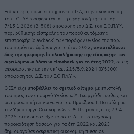
Ειδικότερα, όπως επισημαίνει ο ΙΣΑ, στην ανακοίνωση
του ΕΟΠΥΥ αναφέρεται, « …η εφαρμογή της υπ’. αρ.
7/15.1.2026 (Β’ 508) απόφασης του Δ.Σ. του Ε.Ο.Π.Υ.Υ.
περί ρύθμισης είσπραξης του ποσού αυτόματης
επιστροφής (clawback) των παρόχων υγείας της παρ. 1
του παρόντος άρθρου για το έτος 2023,
αναστέλλεται
έως την ημερομηνία ολοκλήρωσης της είσπραξης των
οφειλόμενων δόσεων clawback για το έτος 2022
, όπως
εφαρμόστηκε με την υπ’ αρ. 215/5.9.2024 (Β’5300)
απόφαση του Δ.Σ. του Ε.Ο.Π.Υ.Υ.».
Ο ΙΣΑ είχε
υποβάλλει το σχετικό αίτημα
με επιστολή
του προς τον υπουργό Υγείας κ. Ά. Γεωργιάδη, καθώς και
με προσωπική επικοινωνία του Προέδρου Γ. Πατούλη με
τον Υφυπουργό Οικονομικών κ. Θ. Πετραλιά, στις 29-4-
2026, στην οποία είχε τονιστεί ότι η ταυτόχρονη
παρακράτηση δόσεων για τα έτη 2022 και 2023
δημιουργούσε ασφυκτική οικονομική πίεση σε