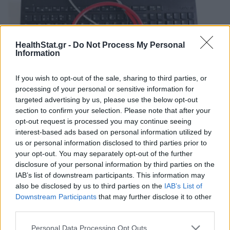
HealthStat.gr -
Do Not Process My Personal
Information
If you wish to opt-out of the sale, sharing to third parties, or
processing of your personal or sensitive information for
targeted advertising by us, please use the below opt-out
ΠΟΕΡΓΙ: Εξώδικα σε ΗΔΙΚΑ και ΕΟΠΥΥ για
section to confirm your selection. Please note that after your
ελέγχους στην ηλεκτρονική συνταγογράφηση
opt-out request is processed you may continue seeing
ΕΠΙΚΑΙΡΌΤΗΤΑ
04/08/2026 - 15:51
interest-based ads based on personal information utilized by
us or personal information disclosed to third parties prior to
your opt-out. You may separately opt-out of the further
disclosure of your personal information by third parties on the
IAB’s list of downstream participants. This information may
also be disclosed by us to third parties on the
IAB’s List of
Downstream Participants
that may further disclose it to other
third parties.
Personal Data Processing Opt Outs