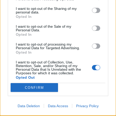
I want to opt-out of the Sharing of my
personal data.
Opted In
I want to opt-out of the Sale of my
Personal Data.
Opted In
ΕΟΠΥΥ: Κανονικά τον Αύγουστο η υπηρεσία
Αποστολής ΦΥΚ Κατ’ Οίκον
I want to opt-out of processing my
Personal Data for Targeted Advertising.
ΕΠΙΚΑΙΡΌΤΗΤΑ
03/08/2026 - 15:48
Opted In
I want to opt-out of Collection, Use,
Retention, Sale, and/or Sharing of my
Personal Data that Is Unrelated with the
Purposes for which it was collected.
Opted Out
CONFIRM
Data Deletion
Data Access
Privacy Policy