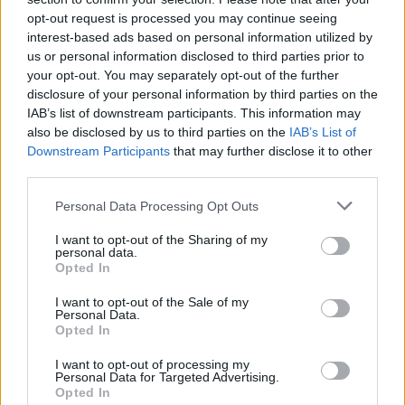
opt-out request is processed you may continue seeing
interest-based ads based on personal information utilized by
ΔΙΑΒΑΣΤΕ ΑΚΟΜΑ
us or personal information disclosed to third parties prior to
your opt-out. You may separately opt-out of the further
disclosure of your personal information by third parties on the
IAB’s list of downstream participants. This information may
Πώς θα καθαρίσετε τα φίλτρα
also be disclosed by us to third parties on the
IAB’s List of
του κλιματιστικού σας για
Downstream Participants
that may further disclose it to other
καλύτερη υγιεινή και απόδοση
third parties.
Personal Data Processing Opt Outs
Δροσιστική μους λεμόνι με
I want to opt-out of the Sharing of my
τρία υλικά - Συνταγή
personal data.
Opted In
I want to opt-out of the Sale of my
Η ιδανική θερμοκρασία για τον
Personal Data.
πιο ποιοτικό ύπνο τον
Opted In
καλοκαίρι
I want to opt-out of processing my
Personal Data for Targeted Advertising.
Opted In