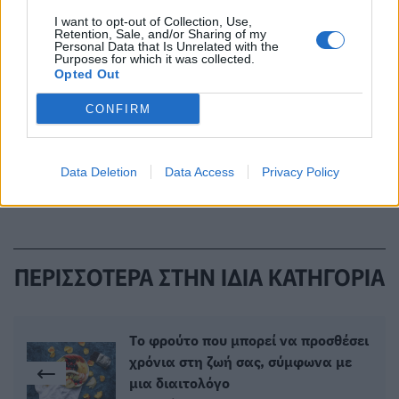
Τελευταία τροποποίηση στις 09/07/2026 - 03:00
I want to opt-out of Collection, Use,
Retention, Sale, and/or Sharing of my
Personal Data that Is Unrelated with the
Πρόσθεσε το
HealthStat
Purposes for which it was collected.
στα αγαπημένα σου στη
Opted Out
Google
CONFIRM
ΠΕΡΠΑΤΗΜΑ
ΝΕΡΟ
ΥΓΕΙΑ
ΟΦΕΛΗ
Data Deletion
Data Access
Privacy Policy
ΠΕΡΙΣΣΟΤΕΡΑ ΣΤΗΝ ΙΔΙΑ ΚΑΤΗΓΟΡΙΑ
Tο φρούτο που μπορεί να προσθέσει
χρόνια στη ζωή σας, σύμφωνα με
μια διαιτολόγο