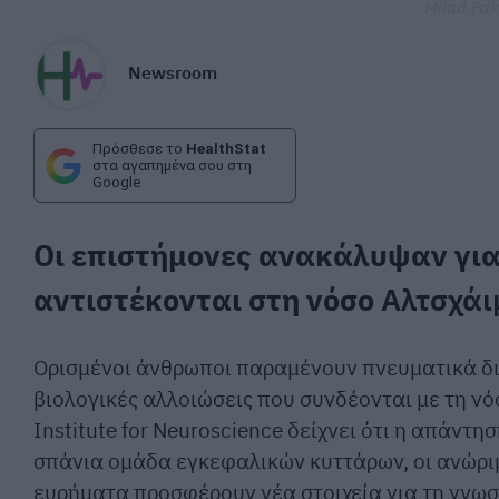
Milad Fak
Newsroom
Πρόσθεσε το
HealthStat
στα αγαπημένα σου στη
Google
Οι επιστήμονες ανακάλυψαν για
αντιστέκονται στη νόσο
Αλτσχάι
Ορισμένοι άνθρωποι παραμένουν πνευματικά δι
βιολογικές αλλοιώσεις που συνδέονται με τη ν
Institute for Neuroscience δείχνει ότι η απάντη
σπάνια ομάδα εγκεφαλικών κυττάρων, οι ανώριμ
ευρήματα προσφέρουν νέα στοιχεία για τη γνωσ