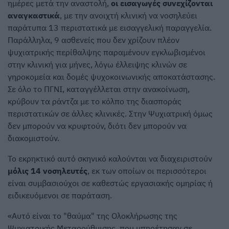
ημέρες μετά την αναστολή,
οι εισαγωγές συνεχίζονται
αναγκαστικά
, με την ανοιχτή κλινική να νοσηλεύει
παράτυπα 13 περιστατικά με εισαγγελική παραγγελία.
Παράλληλα, 9 ασθενείς που δεν χρίζουν πλέον
ψυχιατρικής περίθαλψης παραμένουν εγκλωβισμένοι
στην κλινική για μήνες, λόγω έλλειψης κλινών σε
γηροκομεία και δομές ψυχοκοινωνικής αποκατάστασης.
Σε όλο το ΠΓΝΙ, καταγγέλλεται στην ανακοίνωση,
κρύβουν τα ράντζα με το κόλπο της διασποράς
περιστατικών σε άλλες κλινικές. Στην Ψυχιατρική όμως
δεν μπορούν να κρυφτούν, διότι δεν μπορούν να
διακομιστούν.
Το εκρηκτικό αυτό σκηνικό καλούνται να διαχειριστούν
μόλις 14 νοσηλευτές
, εκ των οποίων οι περισσότεροι
είναι συμβασιούχοι σε καθεστώς εργασιακής ομηρίας ή
ειδικευόμενοι σε παράταση.
«Αυτό είναι το "θαύμα" της Ολοκλήρωσης της
Ψυχιατρικής Μεταρρύθμισης, που υπηρέτησαν σε