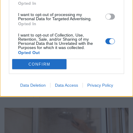
Opted In
I want to opt-out of processing my
Personal Data for Targeted Advertising.
Opted In
I want to opt-out of Collection, Use,
Retention, Sale, and/or Sharing of my
Personal Data that Is Unrelated with the
Purposes for which it was collected.
Opted Out
CONFIRM
Data Deletion
Data Access
Privacy Policy
Η μεγάλη ανισορροπία του ΕΣΥ σε αριθμούς
ΜΕΛΈΤΕΣ
04/08/2026 - 06:00