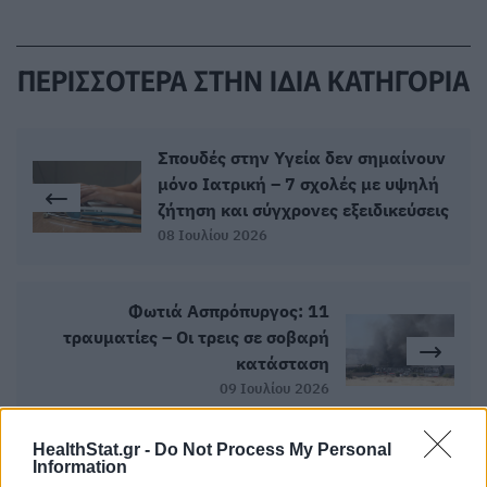
ΠΕΡΙΣΣΟΤΕΡΑ ΣΤΗΝ ΙΔΙΑ ΚΑΤΗΓΟΡΙΑ
Σπουδές στην Υγεία δεν σημαίνουν
μόνο Ιατρική – 7 σχολές με υψηλή
ζήτηση και σύγχρονες εξειδικεύσεις
08 Ιουλίου 2026
Φωτιά Ασπρόπυργος: 11
τραυματίες – Οι τρεις σε σοβαρή
κατάσταση
09 Ιουλίου 2026
HealthStat.gr -
Do Not Process My Personal
Information