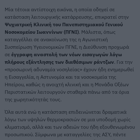
Μία τέτοια αντίστοιχη εικόνα, η οποία οδηγεί σε
κατάσταση λειτουργικής κατάρρευσης, επικρατεί στην
Ψυχιατρική Κλινική του Πανεπιστημιακού Γενικού
Νοσοκομείου Ιωαννίνων (ΠΓΝΙ)
. Μάλιστα, όπως
καταγγέλλει σε ανακοίνωση της η Αγωνιστική
Συσπείρωση Υγειονομικών ΠΓΝΙ, η Διεύθυνση προχωρά
σε
έγγραφη αναστολή των νέων εισαγωγών λόγω
πλήρους εξάντλησης των διαθέσιμων ράντζων
. Για την
«προσωρινή αδυναμία νοσηλείας» έχουν ήδη ενημερωθεί
η Εισαγγελία, η Αστυνομία και τα νοσοκομεία της
Ηπείρου, καθώς η ανοιχτή κλινική και η Μονάδα Οξέων
Περιστατικών λειτουργούν σταθερά πάνω από τα όρια
της χωρητικότητάς τους.
Όλα αυτά ενώ η κατάσταση επιδεινώνεται δραματικά
λόγω των υψηλών θερμοκρασιών σε μια υποδομή χωρίς
κλιματισμό, αλλά και των αδειών του ήδη εξουθενωμένου
προσωπικού. Σύμφωνα με καταγγελίες της ΑΣΥ, πέντε