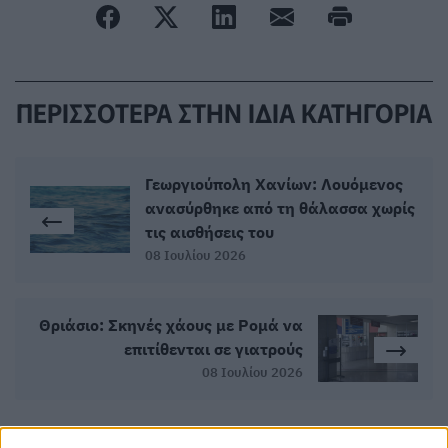
ΠΕΡΙΣΣΟΤΕΡΑ ΣΤΗΝ ΙΔΙΑ ΚΑΤΗΓΟΡΙΑ
Γεωργιούπολη Χανίων: Λουόμενος
ανασύρθηκε από τη θάλασσα χωρίς
τις αισθήσεις του
08 Ιουλίου 2026
Θριάσιο: Σκηνές χάους με Ρομά να
επιτίθενται σε γιατρούς
08 Ιουλίου 2026