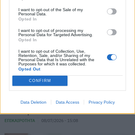
I want to opt-out of the Sale of my
Personal Data.
Opted In
I want to opt-out of processing my
Personal Data for Targeted Advertising.
Opted In
I want to opt-out of Collection, Use,
Retention, Sale, and/or Sharing of my
Personal Data that Is Unrelated with the
Purposes for which it was collected.
Opted Out
CONFIRM
Καταγγελία ΕΙΝΑΠ για το νοσοκομείο
Data Deletion
Data Access
Privacy Policy
«Γεννηματάς»: «Κόβουν τις εφημερίες στο
Ακτινολογικό»
ΕΠΙΚΑΙΡΌΤΗΤΑ
08/07/2026 - 15:08