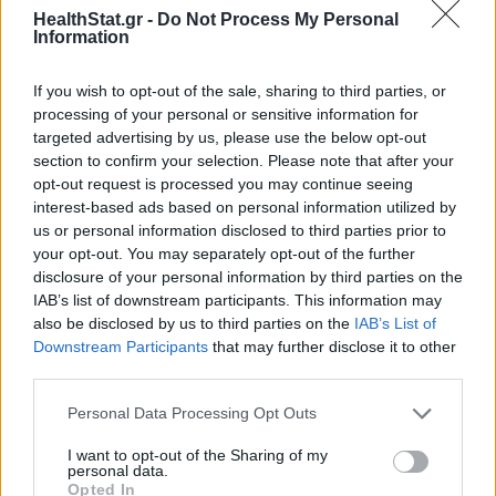
HealthStat.gr -
Do Not Process My Personal
Information
ΣΧΕΤΙΚΑ ΑΡΘΡΑ
If you wish to opt-out of the sale, sharing to third parties, or
processing of your personal or sensitive information for
targeted advertising by us, please use the below opt-out
section to confirm your selection. Please note that after your
opt-out request is processed you may continue seeing
interest-based ads based on personal information utilized by
us or personal information disclosed to third parties prior to
your opt-out. You may separately opt-out of the further
disclosure of your personal information by third parties on the
IAB’s list of downstream participants. This information may
also be disclosed by us to third parties on the
IAB’s List of
Downstream Participants
that may further disclose it to other
third parties.
Personal Data Processing Opt Outs
Κρήτη: Αποζημίωση 20.000 ευρώ σε γιατρό του
ΕΣΥ για εξαντλητικές συνθήκες εργασίας
I want to opt-out of the Sharing of my
personal data.
ΕΠΙΚΑΙΡΌΤΗΤΑ
20/07/2026 - 17:29
Opted In