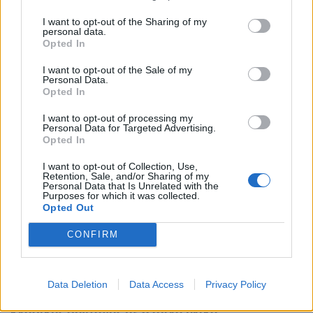
I want to opt-out of the Sharing of my
Νηστεία Δεκαπενταύγουστου: Δύο απλές
personal data.
συνταγές που θα φτιάχνετε ξανά και ξανά
Opted In
ΕΠΙΚΑΙΡΌΤΗΤΑ
06/08/2026 - 06:29
I want to opt-out of the Sale of my
Personal Data.
Opted In
I want to opt-out of processing my
Personal Data for Targeted Advertising.
Opted In
I want to opt-out of Collection, Use,
Retention, Sale, and/or Sharing of my
Personal Data that Is Unrelated with the
Purposes for which it was collected.
Opted Out
CONFIRM
Data Deletion
Data Access
Privacy Policy
Cheesecake ψυγείου: Η πιο εύκολη εκδοχή της
κλασικής συνταγής με 6 απλά υλικά