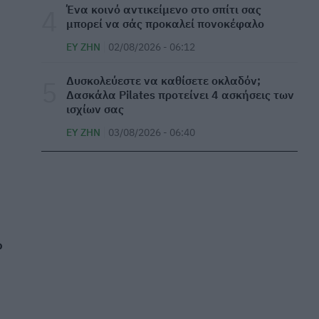
Ένα κοινό αντικείμενο στο σπίτι σας
Χαμηλή πίεση: Τι πρέπει να προσέχεστε εάν
μπορεί να σάς προκαλεί πονοκέφαλο
ασκείστε – Οι κίνδυνοι
ΕΥ ΖΗΝ
02/08/2026 - 06:12
ΕΥ ΖΗΝ
04/08/2026 - 06:11
Δυσκολεύεστε να καθίσετε οκλαδόν;
Η μεγάλη ανισορροπία του ΕΣΥ σε αριθμούς
Δασκάλα Pilates προτείνει 4 ασκήσεις των
ισχίων σας
ΜΕΛΈΤΕΣ
04/08/2026 - 06:00
ΕΥ ΖΗΝ
03/08/2026 - 06:40
Κολπικές ενοχλήσεις: Τα πρώτα σημάδια που
δεν πρέπει να αγνοούνται
ΕΥ ΖΗΝ
04/08/2026 - 00:48
Τι σημαίνει όταν κάποιος λέει συνέχεια
«ευχαριστώ», σύμφωνα με την ψυχολογία
%
ΕΥ ΖΗΝ
03/08/2026 - 20:14
Ισχυροί καύσωνες και πυρκαγιές «χτυπούν»
την Ευρώπη – Το «σκηνικό» που προκαλεί