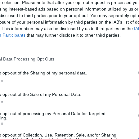
/2023 - 18:01
r selection. Please note that after your opt-out request is processed y
eing interest-based ads based on personal information utilized by us or
disclosed to third parties prior to your opt-out. You may separately opt-
losure of your personal information by third parties on the IAB’s list of
. This information may also be disclosed by us to third parties on the
IA
Participants
that may further disclose it to other third parties.
l Data Processing Opt Outs
Μην την συνδυάσετε με αυτές τις πέντε
o opt-out of the Sharing of my personal data.
In
/2023 - 13:38
o opt-out of the Sale of my Personal Data.
In
to opt-out of processing my Personal Data for Targeted
ing.
In
o opt-out of Collection, Use, Retention, Sale, and/or Sharing