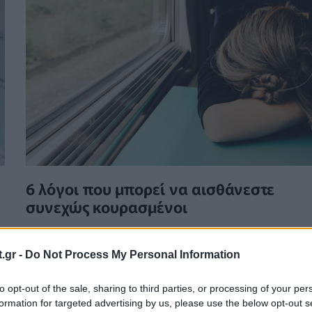
6 λόγοι που μπορεί να αισθάνεστε
συνεχώς κουρασμένοι
ΕΥ ΖΗΝ
19/06/2023 - 19:03
.gr -
Do Not Process My Personal Information
ή: Ασκήσεις που θα σου αλλάξουν τη ζωή
to opt-out of the sale, sharing to third parties, or processing of your per
formation for targeted advertising by us, please use the below opt-out s