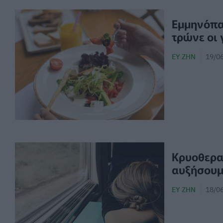
Εμμηνόπαυ
τρώνε οι 
ΕΥ ΖΗΝ
19/06
Κρυοθεραπ
αυξήσουμ
ΕΥ ΖΗΝ
18/06