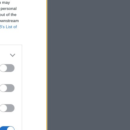
καλύτερο βραδινό γεύμα για όσους έχουν
ou may
υψηλή χοληστερίνη
 personal
out of the
ΕΥ ΖΗΝ
04/08/2026 - 13:14
 downstream
B’s List of
Τι να κάνετε αν σας τσιμπήσει αράχνη – 6
βασικά βήματα πρώτων βοηθειών
ΕΥ ΖΗΝ
04/08/2026 - 12:14
Πώς θα καταλάβετε ότι ο σύντροφός σας θέλει
να σας παντρευτεί
ΕΥ ΖΗΝ
04/08/2026 - 11:38
Νηστεία Δεκαπενταύγουστου: Τι επιτρέπεται
να φάμε και τι απαγορεύεται
ΕΠΙΚΑΙΡΌΤΗΤΑ
04/08/2026 - 10:59
Καλοκαίρι με ασφάλεια: Πρόληψη ηλιακών
εγκαυμάτων – Πρώτες βοήθειες για
τσιμπούρια και τσούχτρες