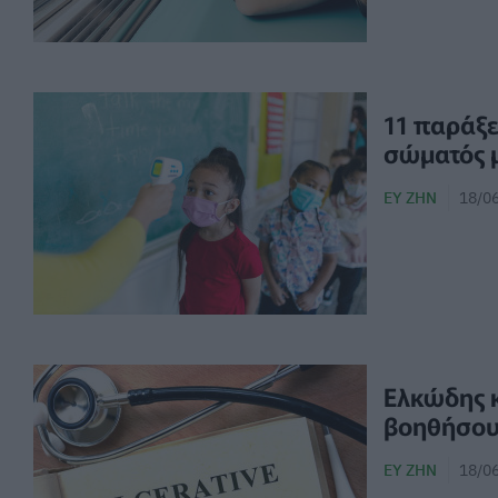
11 παράξε
σώματός 
ΕΥ ΖΗΝ
18/06
Ελκώδης κ
βοηθήσουν
ΕΥ ΖΗΝ
18/06