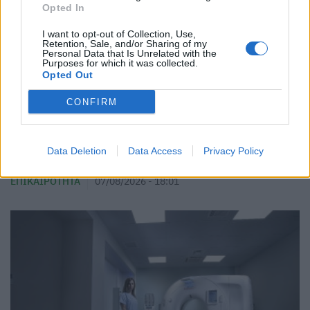
Opted In
I want to opt-out of Collection, Use,
Retention, Sale, and/or Sharing of my
Personal Data that Is Unrelated with the
Purposes for which it was collected.
Opted Out
CONFIRM
Γρίπη Α: «Καμπανάκι» σε δημοφιλή νησιά – Που
Data Deletion
Data Access
Privacy Policy
οφείλονται τα αυξημένα κρούσματα
ΕΠΙΚΑΙΡΌΤΗΤΑ
07/08/2026 - 18:01