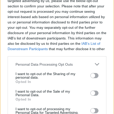
αυξημένο κίνδυνο καρκίνου του
targeted advertising by us, please use the below opt-out
section to confirm your selection. Please note that after your
μαστού
opt-out request is processed you may continue seeing
16 Μαϊος 2026
interest-based ads based on personal information utilized by
us or personal information disclosed to third parties prior to
your opt-out. You may separately opt-out of the further
Αμύγδαλα: 3 αλλαγές που θα δείτε
disclosure of your personal information by third parties on the
στον οργανισμό σας με μία μερίδα
IAB’s list of downstream participants. This information may
την ημέρα
also be disclosed by us to third parties on the
IAB’s List of
Downstream Participants
that may further disclose it to other
18 Μαϊος 2026
third parties.
Personal Data Processing Opt Outs
I want to opt-out of the Sharing of my
ΣΧΕΤΙΚΑ ΑΡΘΡΑ
personal data.
Opted In
I want to opt-out of the Sale of my
Personal Data.
Opted In
I want to opt-out of processing my
Personal Data for Targeted Advertising.