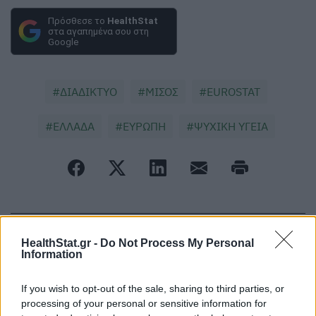
Πρόσθεσε το
HealthStat
στα αγαπημένα σου στη
Google
ΔΙΑΔΙΚΤΥΟ
ΜΙΣΟΣ
EUROSTAT
ΕΛΛΑΔΑ
ΕΥΡΩΠΗ
ΨΥΧΙΚΗ ΥΓΕΙΑ
ΠΕΡΙΣΣΟΤΕΡΑ ΣΤΗΝ ΙΔΙΑ ΚΑΤΗΓΟΡΙΑ
HealthStat.gr -
Do Not Process My Personal
Information
Το δημοφιλές σνακ που
If you wish to opt-out of the sale, sharing to third parties, or
ενδεχομένως συνδέεται με
processing of your personal or sensitive information for