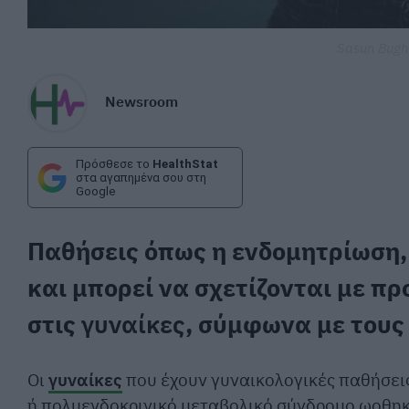
Sasun Bugh
Newsroom
Πρόσθεσε το
HealthStat
στα αγαπημένα σου στη
Google
Παθήσεις όπως η ενδομητρίωση, 
και μπορεί να σχετίζονται με 
στις
γυναίκες
, σύμφωνα με τους
Οι
γυναίκες
που έχουν γυναικολογικές παθήσεις
ή πολυενδοκρινικό μεταβολικό σύνδρομο ωοθηκ