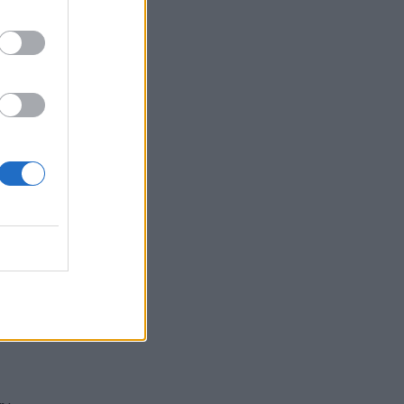
Νηστεία Δεκαπενταύγουστου: Δύο απλές
συνταγές που θα φτιάχνετε ξανά και ξανά
ΕΠΙΚΑΙΡΌΤΗΤΑ
06/08/2026 - 06:29
⁠5 συστατικά στο ντουλάπι της κουζίνας σας
που απωθούν τα μυρμήγκια
ΕΥ ΖΗΝ
06/08/2026 - 06:14
Κατέρρευσε οροφή ανακαινισμένου ΤΕΠ και ο
Άδωνις Γεωργιάδης επιτίθεται στους...
εργαζόμενους
ΠΟΛΙΤΙΚΉ ΥΓΕΊΑΣ
06/08/2026 - 06:00
Τα καλύτερα σνακ για την παραλία
ΕΥ ΖΗΝ
05/08/2026 - 19:37
⁠Πώς το να μιλάτε τουλάχιστον 1 ξένη γλώσσα
επηρεάζει τον εγκέφαλό σας μακροπρόθεσμα