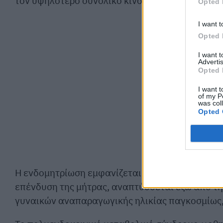
τον υψηλότερο συνολικό κίνδυνο.
Opted 
I want t
Opted 
I want 
Advertis
Opted 
I want t
of my P
was col
Opted 
Η ενδομητρίωση εμφανίζεται όταν ιστός παρόμο
επένδυση της μήτρας, αναπτύσσεται έξω από τη
γυναικών αναπαραγωγικής ηλικίας παγκοσμίως,