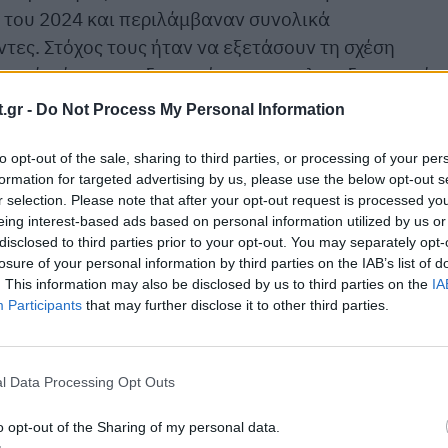
ο του 2024 και περιλάμβαναν συνολικά
τες. Στόχος τους ήταν να εξετάσουν τη σχέση
αραχές, όπως η ενδομητρίωση, το πολυενδοκρινικό
δος και οι ακανόνιστοι εμμηνορροϊκοί κύκλοι, κα
.gr -
Do Not Process My Personal Information
 νόσο
, δηλαδή τις παθήσεις που αφορούν τη ροή του
to opt-out of the sale, sharing to third parties, or processing of your per
formation for targeted advertising by us, please use the below opt-out s
r selection. Please note that after your opt-out request is processed y
ναικολογικές διαταραχές, οι ερευνητές κατέληξαν
eing interest-based ads based on personal information utilized by us or
ία τέτοια διαταραχή είχαν:
disclosed to third parties prior to your opt-out. You may separately opt-
losure of your personal information by third parties on the IAB’s list of
ς και εγκεφαλοαγγειακής νόσου
. This information may also be disclosed by us to third parties on the
IA
διοπάθειας, δηλαδή καρδιακής βλάβης που
Participants
that may further disclose it to other third parties.
ς καρδιάς
ακής νόσου, όπως εγκεφαλικό, ανεύρυσμα
σο της καρωτίδας
l Data Processing Opt Outs
νδρομο ωοθηκών, ενδομητρίωση ή και τα δύο είχαν
o opt-out of the Sharing of my personal data.