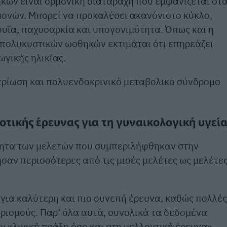
κών είναι ορμονική διαταραχή που εμφανίζεται ότ
ονών. Μπορεί να προκαλέσει ακανόνιστο κύκλο,
φυΐα, παχυσαρκία και υπογονιμότητα. Όπως και η
 πολυκυστικών ωοθηκών εκτιμάται ότι επηρεάζει
γικής ηλικίας.
τρίωση και πολυενδοκρινικό μεταβολικό σύνδρομο
οτικής έρευνας για τη γυναικολογική υγεί
ότητα των μελετών που συμπεριλήφθηκαν στην
σαν περισσότερες από τις μισές μελέτες ως μελέτε
για καλύτερη και πιο συνεπή έρευνα, καθώς πολλές
ορισμούς. Παρ’ όλα αυτά, συνολικά τα δεδομένα
ν κλινική πράξη όσο και στη μελλοντική έρευνα»,