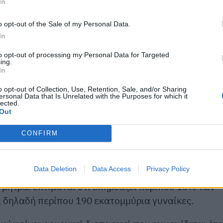
In
o opt-out of the Sale of my Personal Data.
In
to opt-out of processing my Personal Data for Targeted
ing.
In
o opt-out of Collection, Use, Retention, Sale, and/or Sharing
ersonal Data that Is Unrelated with the Purposes for which it
lected.
Out
CONFIRM
Data Deletion
Data Access
Privacy Policy
ιος με το ενδομήτριο, δηλαδή την εσωτερική
 μήτρα. Εκτιμάται ότι επηρεάζει περίπου 10% των
 δηλαδή περίπου 190 εκατομμύρια γυναίκες.