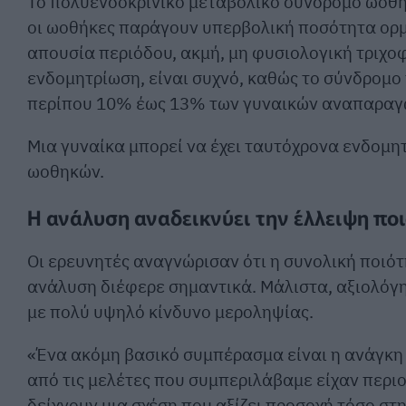
Το πολυενδοκρινικό μεταβολικό σύνδρομο ωοθη
οι ωοθήκες παράγουν υπερβολική ποσότητα ορμ
απουσία περιόδου, ακμή, μη φυσιολογική τριχο
ενδομητρίωση, είναι συχνό, καθώς το σύνδρομο
περίπου 10% έως 13% των γυναικών αναπαραγω
Μια γυναίκα μπορεί να έχει ταυτόχρονα ενδομη
ωοθηκών.
Η ανάλυση αναδεικνύει την έλλειψη ποι
Οι ερευνητές αναγνώρισαν ότι η συνολική ποι
ανάλυση διέφερε σημαντικά. Μάλιστα, αξιολόγη
με πολύ υψηλό κίνδυνο μεροληψίας.
«Ένα ακόμη βασικό συμπέρασμα είναι η ανάγκη 
από τις μελέτες που συμπεριλάβαμε είχαν περι
δείχνουν μια σχέση που αξίζει προσοχή τόσο στη