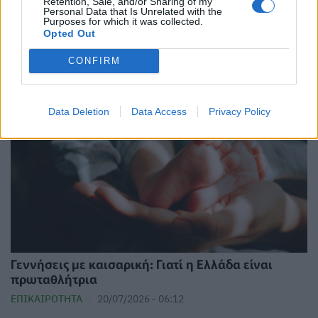
Retention, Sale, and/or Sharing of my
Καραμανδάνειο μέσα στον Αύγουστο
Personal Data that Is Unrelated with the
Purposes for which it was collected.
ΕΠΙΚΑΙΡΌΤΗΤΑ
22/07/2026 - 17:44
Opted Out
CONFIRM
Data Deletion
Data Access
Privacy Policy
Γεννήσεις με καισαρική: Γιατί η Ελλάδα είναι
πρωταθλήτρια
ΕΠΙΚΑΙΡΌΤΗΤΑ
20/07/2026 - 06:12