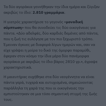
Τα δύο αγοράκια γεννήθηκαν την ίδια ημέρα και ζύγιζαν
ακριβώς το ίδιο:
2.810 γραμμάρια
.
Η γιατρός χαρακτήρισε το γεγονός «
μοναδική
σύμπτωση
» που θα συνοδεύει τις δύο οικογένειες για
πάντα. «Δύο αδελφές, δύο καρδιές δεμένες από πάντα,
που η ζωή τις ευλόγησε με τον πιο ξεχωριστό τρόπο.
Έμειναν έγκυες με διαφορά λίγων ημερών και, σαν να
είχε γράψει η μοίρα το δικό της όμορφο παραμύθι,
έφεραν στον κόσμο την ίδια μέρα δύο πανέμορφα
αγοράκια με ακριβώς το ίδιο βάρος 2810 γρ.», έγραψε
χαρακτηριστικά.
Η μαιευτήρας ευχήθηκε στα δύο νεογέννητα να είναι
πάντα γερά, τυχερά και ευτυχισμένα, σημειώνοντας
παράλληλα τη χαρά της που οι οικογένειες την
εμπιστεύτηκαν σε μια τόσο σημαντική στιγμή της ζωής
τους.