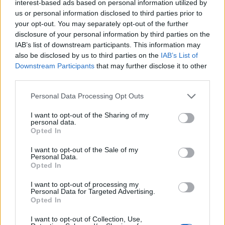
interest-based ads based on personal information utilized by
us or personal information disclosed to third parties prior to
your opt-out. You may separately opt-out of the further
disclosure of your personal information by third parties on the
IAB’s list of downstream participants. This information may
also be disclosed by us to third parties on the
IAB’s List of
Downstream Participants
that may further disclose it to other
third parties.
Personal Data Processing Opt Outs
Πάτρα: 17χρονη αθλήτρια kite surf τραυματίστηκε
κατά τη διάρκεια προπόνησης
I want to opt-out of the Sharing of my
personal data.
ΕΠΙΚΑΙΡΌΤΗΤΑ
30/07/2026 - 17:52
Opted In
I want to opt-out of the Sale of my
Personal Data.
Opted In
I want to opt-out of processing my
Personal Data for Targeted Advertising.
Opted In
Πάτρα: «Κλείνει» ξανά το Ακτινολογικό στο
I want to opt-out of Collection, Use,