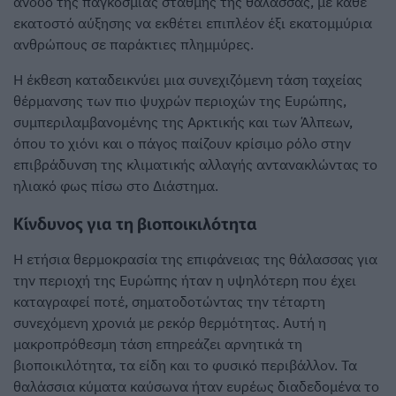
άνοδο της παγκόσμιας στάθμης της θάλασσας, με κάθε
εκατοστό αύξησης να εκθέτει επιπλέον έξι εκατομμύρια
ανθρώπους σε παράκτιες πλημμύρες.
Η έκθεση καταδεικνύει μια συνεχιζόμενη τάση ταχείας
θέρμανσης των πιο ψυχρών περιοχών της Ευρώπης,
συμπεριλαμβανομένης της Αρκτικής και των Άλπεων,
όπου το χιόνι και ο πάγος παίζουν κρίσιμο ρόλο στην
επιβράδυνση της κλιματικής αλλαγής αντανακλώντας το
ηλιακό φως πίσω στο Διάστημα.
Κίνδυνος για τη βιοποικιλότητα
Η ετήσια θερμοκρασία της επιφάνειας της θάλασσας για
την περιοχή της Ευρώπης ήταν η υψηλότερη που έχει
καταγραφεί ποτέ, σηματοδοτώντας την τέταρτη
συνεχόμενη χρονιά με ρεκόρ θερμότητας. Αυτή η
μακροπρόθεσμη τάση επηρεάζει αρνητικά τη
βιοποικιλότητα, τα είδη και το φυσικό περιβάλλον. Τα
θαλάσσια κύματα καύσωνα ήταν ευρέως διαδεδομένα το