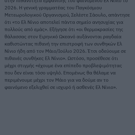
στην πιθανότητα εμφάνισης του φαινομένου Ελ Νίνιο το
2026. Η γενική γραμματέας του Παγκόσμιου
Μετεωρολογικού Οργανισμού, Σελέστε Σάουλο, απάντησε
ότι «το Ελ Νίνιο αποτελεί πάντα σημείο ανησυχίας για
πολλούς από εμάς». Εξήγησε ότι «οι θερμοκρασίες της
θάλασσας στον Ειρηνικό Ωκεανό αυξάνονται ραγδαία
καθιστώντας πιθανή την επιστροφή των συνθηκών Ελ
Νίνιο ήδη από τον Μάιο/Ιούλιο 2026. Έτσι οδεύουμε σε
πιθανές συνθήκες Ελ Νίνιο». Ωστόσο, προσέθεσε ότι
μέχρι στιγμής «έχουμε ένα επίπεδο προβλεψιμότητας
που δεν είναι τόσο υψηλό. Επομένως θα θέλαμε να
περιμένουμε μέχρι τον Μάιο για να δούμε αν το
φαινόμενο εξελιχθεί σε ισχυρό ή ασθενές Ελ Νίνιο».