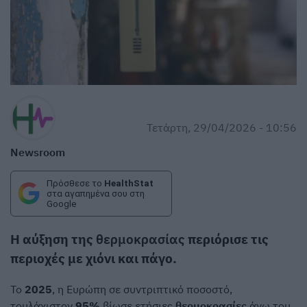
Τετάρτη, 29/04/2026 - 10:56
Newsroom
Πρόσθεσε το
HealthStat
στα αγαπημένα σου στη
Google
Η αύξηση της
θερμοκρασίας
περιόρισε τις
περιοχές με χιόνι και πάγο.
Το
2025
, η Ευρώπη σε συντριπτικό ποσοστό,
τουλάχιστον
95%
βίωσε ετήσιες
θερμοκρασίες
άνω του