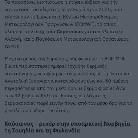
Τα παραπάνω διαπίστωσε η ετήσια έκθεση για την
κατάσταση του κλίματος στην Ευρώπη το 2025, που
εκπόνησαν το Ευρωπαϊκό Κέντρο Μεσοπρόθεσμων
Μετεωρολογικών Προγνώσεων (ECMWF), το οποίο
υλοποιεί την υπηρεσία
Copernicus
για την Κλιματική
Αλλαγή, και ο Παγκόσμιος Μετεωρολογικός Οργανισμός
(WMO).
Μεγάλο μέρος της Ευρώπης, σύμφωνα με το ΑΠΕ-ΜΠΕ
βίωσε περισσότερες ημέρες ισχυρής θερμικής
καταπόνησης, σε σχέση με τον μέσο όρο, με τη Νότια και
Ανατολική Ισπανία να καταγράφουν έως και 50 ημέρες
περισσότερες από τον μέσο όρο με θερμοκρασίες άνω
των 32 βαθμών Κελσίου. Επίσης, οι ελάχιστες
θερμοκρασίες παρέμειναν πάνω από τον μέσο όρο για το
μεγαλύτερο μέρος του έτους.
Καύσωνας – ρεκόρ στην υποαρκτική Νορβηγία,
τη Σουηδία και τη Φινλανδία