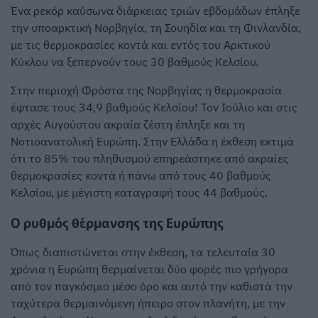
Ένα ρεκόρ καύσωνα διάρκειας τριών εβδομάδων έπληξε
την υποαρκτική Νορβηγία, τη Σουηδία και τη Φινλανδία,
με τις θερμοκρασίες κοντά και εντός του Αρκτικού
Κύκλου να ξεπερνούν τους 30 βαθμούς Κελσίου.
Στην περιοχή Φρόστα της Νορβηγίας η θερμοκρασία
έφτασε τους 34,9 βαθμούς Κελσίου! Τον Ιούλιο και στις
αρχές Αυγούστου ακραία ζέστη έπληξε και τη
Νοτιοανατολική Ευρώπη. Στην Ελλάδα η έκθεση εκτιμά
ότι το 85% του πληθυσμού επηρεάστηκε από ακραίες
θερμοκρασίες κοντά ή πάνω από τους 40 βαθμούς
Κελσίου, με μέγιστη καταγραφή τους 44 βαθμούς.
Ο ρυθμός θέρμανσης της Ευρώπης
Όπως διαπιστώνεται στην έκθεση, τα τελευταία 30
χρόνια η Ευρώπη θερμαίνεται δύο φορές πιο γρήγορα
από τον παγκόσμιο μέσο όρο και αυτό την καθιστά την
ταχύτερα θερμαινόμενη ήπειρο στον πλανήτη, με την