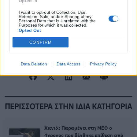
Opted In
I want to opt-out of Collection, Use,
Πρόσθεσε το
HealthStat
Retention, Sale, and/or Sharing of my
στα αγαπημένα σου στη
Personal Data that Is Unrelated with the
Google
Purposes for which it was collected.
Opted Out
CONFIRM
ΘΕΡΜΟΚΡΑΣΙΑ
ΚΑΥΣΩΝΑΣ
ΕΥΡΩΠΗ
ΚΛΙΜΑΤΙΚΗ ΚΡΙΣΗ
Data Deletion
Data Access
Privacy Policy
ΠΕΡΙΣΣΟΤΕΡΑ ΣΤΗΝ ΙΔΙΑ ΚΑΤΗΓΟΡΙΑ
Χανιά: Παραμένει στη ΜΕΘ ο
4χρονος που δέχθηκε επίθεση από