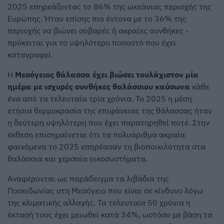
2025 επηρεάζοντας το 86% της ωκεάνιας περιοχής της
Ευρώπης. Ήταν επίσης πιο έντονα με το 36% της
περιοχής να βιώνει σοβαρές ή ακραίες συνθήκες -
πρόκειται για το υψηλότερο ποσοστό που έχει
καταγραφεί.
Η
Μεσόγειος θάλασσα έχει βιώσει τουλάχιστον μία
ημέρα με ισχυρές συνθήκες θαλάσσιου καύσωνα
κάθε
ένα από τα τελευταία τρία χρόνια. Το 2025 η μέση
ετήσια θερμοκρασία της επιφάνειας της θάλασσας ήταν
η δεύτερη υψηλότερη που έχει παρατηρηθεί ποτέ. Στην
έκθεση επισημαίνεται ότι τα πολυάριθμα ακραία
φαινόμενα το 2025 επηρέασαν τη βιοποικιλότητα στα
θαλάσσια και χερσαία οικοσυστήματα.
Αναφέρονται ως παράδειγμα τα λιβάδια της
Ποσειδωνίας στη Μεσόγειο που είναι σε κίνδυνο λόγω
της κλιματικής αλλαγής. Τα τελευταία 50 χρόνια η
έκτασή τους έχει μειωθεί κατά 34%, ωστόσο με βάση τα