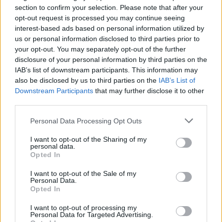
section to confirm your selection. Please note that after your
opt-out request is processed you may continue seeing
ΔΙΑΒΑΣΤΕ ΑΚΟΜΑ
interest-based ads based on personal information utilized by
us or personal information disclosed to third parties prior to
your opt-out. You may separately opt-out of the further
disclosure of your personal information by third parties on the
Σύνδρομο «ραγισμένης»
IAB’s list of downstream participants. This information may
καρδιάς – Τα κοινά σημάδια με
also be disclosed by us to third parties on the
IAB’s List of
το έμφραγμα
Downstream Participants
that may further disclose it to other
third parties.
840.000 θάνατοι τον χρόνο
λόγω παθήσεων που
Personal Data Processing Opt Outs
συνδέονται με τους χώρους
εργασίας
I want to opt-out of the Sharing of my
personal data.
Opted In
Λίπος στο συκώτι: Τα άγνωστα
συμπτώματα που μπορεί να
I want to opt-out of the Sale of my
Personal Data.
δείτε στο πρόσωπό σας
Opted In
I want to opt-out of processing my
Personal Data for Targeted Advertising.
Τελευταία τροποποίηση στις 29/04/2026 - 11:03