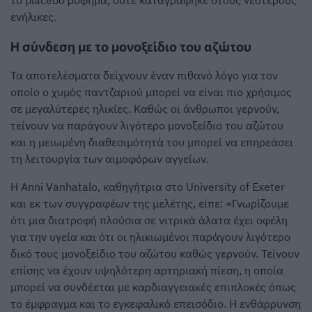
το placebo ρόφημα, ούτε καταγράφηκε στους νεότερους
ενήλικες.
Η σύνδεση με το μονοξείδιο του αζώτου
Τα αποτελέσματα δείχνουν έναν πιθανό λόγο για τον
οποίο ο χυμός παντζαριού μπορεί να είναι πιο χρήσιμος
σε μεγαλύτερες ηλικίες. Καθώς οι άνθρωποι γερνούν,
τείνουν να παράγουν λιγότερο μονοξείδιο του αζώτου
και η μειωμένη διαθεσιμότητά του μπορεί να επηρεάσει
τη λειτουργία των αιμοφόρων αγγείων.
Η Anni Vanhatalo, καθηγήτρια στο University of Exeter
και εκ των συγγραφέων της μελέτης, είπε: «Γνωρίζουμε
ότι μια διατροφή πλούσια σε νιτρικά άλατα έχει οφέλη
για την υγεία και ότι οι ηλικιωμένοι παράγουν λιγότερο
δικό τους μονοξείδιο του αζώτου καθώς γερνούν. Τείνουν
επίσης να έχουν υψηλότερη αρτηριακή πίεση, η οποία
μπορεί να συνδέεται με καρδιαγγειακές επιπλοκές όπως
το έμφραγμα και το εγκεφαλικό επεισόδιο. Η ενθάρρυνση