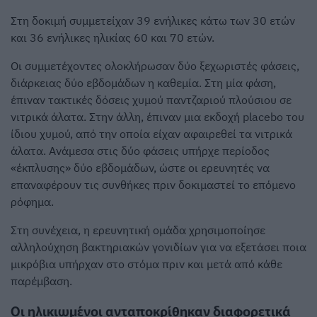
Στη δοκιμή συμμετείχαν 39 ενήλικες κάτω των 30 ετών
και 36 ενήλικες ηλικίας 60 και 70 ετών.
Οι συμμετέχοντες ολοκλήρωσαν δύο ξεχωριστές φάσεις,
διάρκειας δύο εβδομάδων η καθεμία. Στη μία φάση,
έπιναν τακτικές δόσεις χυμού παντζαριού πλούσιου σε
νιτρικά άλατα. Στην άλλη, έπιναν μια εκδοχή placebo του
ίδιου χυμού, από την οποία είχαν αφαιρεθεί τα νιτρικά
άλατα. Ανάμεσα στις δύο φάσεις υπήρχε περίοδος
«έκπλυσης» δύο εβδομάδων, ώστε οι ερευνητές να
επαναφέρουν τις συνθήκες πριν δοκιμαστεί το επόμενο
ρόφημα.
Στη συνέχεια, η ερευνητική ομάδα χρησιμοποίησε
αλληλούχηση βακτηριακών γονιδίων για να εξετάσει ποια
μικρόβια υπήρχαν στο στόμα πριν και μετά από κάθε
παρέμβαση.
Οι ηλικιωμένοι ανταποκρίθηκαν διαφορετικά