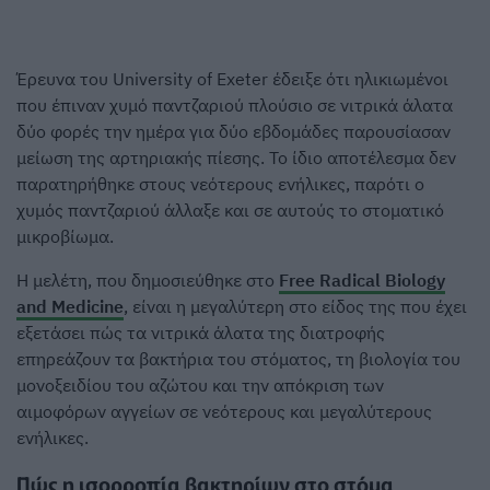
Έρευνα του University of Exeter έδειξε ότι ηλικιωμένοι
που έπιναν χυμό παντζαριού πλούσιο σε νιτρικά άλατα
δύο φορές την ημέρα για δύο εβδομάδες παρουσίασαν
μείωση της αρτηριακής πίεσης. Το ίδιο αποτέλεσμα δεν
παρατηρήθηκε στους νεότερους ενήλικες, παρότι ο
χυμός παντζαριού άλλαξε και σε αυτούς το στοματικό
μικροβίωμα.
Η μελέτη, που δημοσιεύθηκε στο
Free Radical Biology
and Medicine
, είναι η μεγαλύτερη στο είδος της που έχει
εξετάσει πώς τα νιτρικά άλατα της διατροφής
επηρεάζουν τα βακτήρια του στόματος, τη βιολογία του
μονοξειδίου του αζώτου και την απόκριση των
αιμοφόρων αγγείων σε νεότερους και μεγαλύτερους
ενήλικες.
Πώς η ισορροπία βακτηρίων στο στόμα