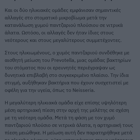
Και οι δύο ηλικιακές ομάδες εμφάνισαν σημαντικές
αλλαγές στο στοματικό μικροβίωμα μετά την
κατανάλωση χυμού παντζαριού πλούσιου σε νιτρικά
άλατα. Ωστόσο, οι αλλαγές δεν ήταν ίδιες στους
νεότερους και στους μεγαλύτερους συμμετέχοντες.
Στους ηλικιωμένους, ο χυμός παντζαριού συνδέθηκε με
αισθητή μείωση του Prevotella, μιας ομάδας βακτηρίων
του στόματος που οι ερευνητές περιέγραψαν ως
δυνητικά επιβλαβή στο συγκεκριμένο πλαίσιο. Την ίδια
στιγμή, αυξήθηκαν βακτήρια που έχουν συσχετιστεί με
οφέλη για την υγεία, όπως το Neisseria.
Η μεγαλύτερη ηλικιακά ομάδα είχε επίσης υψηλότερη
μέση αρτηριακή πίεση στην αρχή της μελέτης σε σχέση
με τη νεότερη ομάδα. Μετά τη φάση με τον χυμό
παντζαριού πλούσιο σε νιτρικά άλατα, η αρτηριακή τους
πίεση μειώθηκε. Η μείωση αυτή δεν παρατηρήθηκε μετά