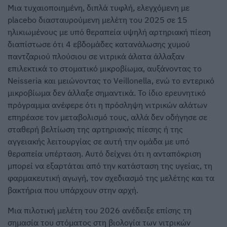
Μια τυχαιοποιημένη, διπλά τυφλή, ελεγχόμενη με
placebo διασταυρούμενη μελέτη του 2025 σε 15
ηλικιωμένους με υπό θεραπεία υψηλή αρτηριακή πίεση
διαπίστωσε ότι 4 εβδομάδες κατανάλωσης χυμού
παντζαριού πλούσιου σε νιτρικά άλατα άλλαξαν
επιλεκτικά το στοματικό μικροβίωμα, αυξάνοντας το
Neisseria και μειώνοντας το Veillonella, ενώ το εντερικό
μικροβίωμα δεν άλλαξε σημαντικά. Το ίδιο ερευνητικό
πρόγραμμα ανέφερε ότι η πρόσληψη νιτρικών αλάτων
επηρέασε τον μεταβολισμό τους, αλλά δεν οδήγησε σε
σταθερή βελτίωση της αρτηριακής πίεσης ή της
αγγειακής λειτουργίας σε αυτή την ομάδα με υπό
θεραπεία υπέρταση. Αυτό δείχνει ότι η ανταπόκριση
μπορεί να εξαρτάται από την κατάσταση της υγείας, τη
φαρμακευτική αγωγή, τον σχεδιασμό της μελέτης και τα
βακτήρια που υπάρχουν στην αρχή.
Μια πιλοτική μελέτη του 2026 ανέδειξε επίσης τη
σημασία του στόματος στη βιολογία των νιτρικών