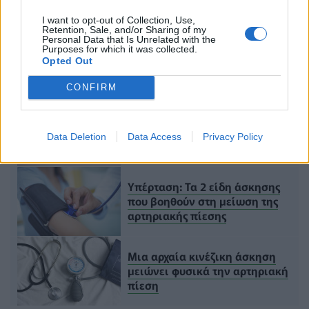
I want to opt-out of Collection, Use,
Retention, Sale, and/or Sharing of my
Personal Data that Is Unrelated with the
Purposes for which it was collected.
ΔΙΑΒΑΣΤΕ ΑΚΟΜΑ
Opted Out
CONFIRM
Υπέρταση: Κάθε πότε πρέπει
να μετράμε την πίεση – Τι να
Data Deletion
Data Access
Privacy Policy
προσέχουμε
Υπέρταση: Τα 2 είδη άσκησης
που βοηθούν στη μείωση της
αρτηριακής πίεσης
Μια αρχαία κινέζικη άσκηση
μειώνει φυσικά την αρτηριακή
πίεση