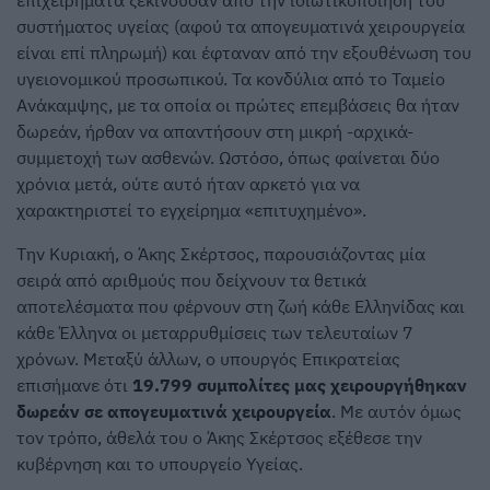
επιχειρήματα ξεκινούσαν από την ιδιωτικοποίηση του
συστήματος υγείας (αφού τα απογευματινά χειρουργεία
είναι επί πληρωμή) και έφταναν από την εξουθένωση του
υγειονομικού προσωπικού. Τα κονδύλια από το Ταμείο
Ανάκαμψης, με τα οποία οι πρώτες επεμβάσεις θα ήταν
δωρεάν, ήρθαν να απαντήσουν στη μικρή -αρχικά-
συμμετοχή των ασθενών. Ωστόσο, όπως φαίνεται δύο
χρόνια μετά, ούτε αυτό ήταν αρκετό για να
χαρακτηριστεί το εγχείρημα «επιτυχημένο».
Την Κυριακή, ο Άκης Σκέρτσος, παρουσιάζοντας μία
σειρά από αριθμούς που δείχνουν τα θετικά
αποτελέσματα που φέρνουν στη ζωή κάθε Ελληνίδας και
κάθε Έλληνα οι μεταρρυθμίσεις των τελευταίων 7
χρόνων. Μεταξύ άλλων, ο υπουργός Επικρατείας
επισήμανε ότι
19.799 συμπολίτες μας χειρουργήθηκαν
δωρεάν σε απογευματινά χειρουργεία
. Με αυτόν όμως
τον τρόπο, άθελά του ο Άκης Σκέρτσος εξέθεσε την
κυβέρνηση και το υπουργείο Υγείας.