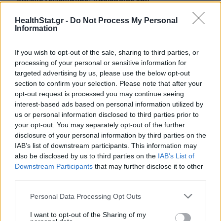
Άδωνις Γεωργιάδης: Αποφάσισε την
απομάκρυνση αναισθησιολόγου
HealthStat.gr -
Do Not Process My Personal
μετά από καταγγελία για
Information
«φακελάκι»
21 Μαϊος 2026
If you wish to opt-out of the sale, sharing to third parties, or
processing of your personal or sensitive information for
targeted advertising by us, please use the below opt-out
section to confirm your selection. Please note that after your
opt-out request is processed you may continue seeing
ΣΧΕΤΙΚΑ ΑΡΘΡΑ
interest-based ads based on personal information utilized by
us or personal information disclosed to third parties prior to
your opt-out. You may separately opt-out of the further
disclosure of your personal information by third parties on the
IAB’s list of downstream participants. This information may
also be disclosed by us to third parties on the
IAB’s List of
Downstream Participants
that may further disclose it to other
third parties.
Personal Data Processing Opt Outs
I want to opt-out of the Sharing of my