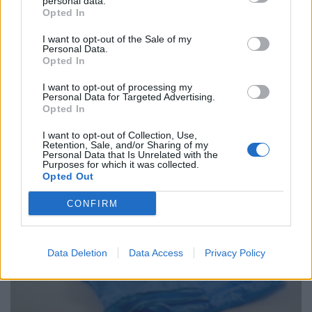
personal data.
Opted In
I want to opt-out of the Sale of my
Personal Data.
Opted In
Απίστευτο κι όμως... ελληνικό: Πρωταθλητές
I want to opt-out of processing my
στους τομογράφους, ουραγοί στην αξιοποίηση
Personal Data for Targeted Advertising.
Opted In
ΜΕΛΈΤΕΣ
07/08/2026 - 06:00
I want to opt-out of Collection, Use,
Retention, Sale, and/or Sharing of my
Personal Data that Is Unrelated with the
Purposes for which it was collected.
Opted Out
CONFIRM
Data Deletion
Data Access
Privacy Policy