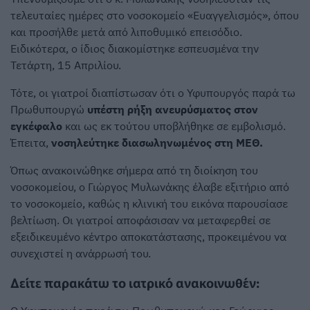
τελευταίες ημέρες στο νοσοκομείο «Ευαγγελισμός», όπου
και προσήλθε μετά από λιποθυμικό επεισόδιο.
Ειδικότερα, ο ίδιος διακομίστηκε εσπευσμένα την
Τετάρτη, 15 Απριλίου.
Τότε, οι γιατροί διαπίστωσαν ότι ο Υφυπουργός παρά τω
Πρωθυπουργώ
υπέστη ρήξη ανευρύσματος στον
εγκέφαλο
και ως εκ τούτου υποβλήθηκε σε εμβολισμό.
Έπειτα,
νοσηλεύτηκε διασωληνωμένος στη ΜΕΘ.
Όπως ανακοινώθηκε σήμερα από τη διοίκηση του
νοσοκομείου, ο Γιώργος Μυλωνάκης έλαβε εξιτήριο από
το νοσοκομείο, καθώς η κλινική του εικόνα παρουσίασε
βελτίωση. Οι γιατροί αποφάσισαν να μεταφερθεί σε
εξειδικευμένο κέντρο αποκατάστασης, προκειμένου να
συνεχιστεί η ανάρρωσή του.
Δείτε παρακάτω το ιατρικό ανακοινωθέν: