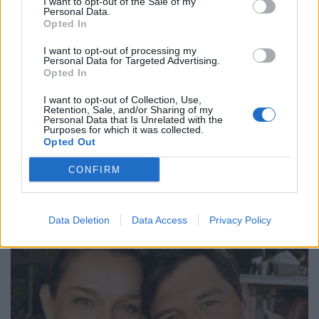
I want to opt-out of the Sale of my
Personal Data.
Opted In
I want to opt-out of processing my
Personal Data for Targeted Advertising.
Opted In
I want to opt-out of Collection, Use,
Retention, Sale, and/or Sharing of my
Personal Data that Is Unrelated with the
Purposes for which it was collected.
Opted Out
Θεσσαλονίκη: Τσακάλι δάγκωσε στο πρόσωπο
CONFIRM
4χρονη ενώ έπαιζε σε αυλή ταβέρνας
ΕΠΙΚΑΙΡΌΤΗΤΑ
31/07/2026 - 13:30
Data Deletion
Data Access
Privacy Policy