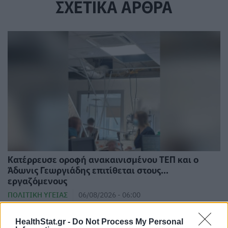
ΣΧΕΤΙΚΑ ΑΡΘΡΑ
Κατέρρευσε οροφή ανακαινισμένου ΤΕΠ και ο
Άδωνις Γεωργιάδης επιτίθεται στους...
εργαζόμενους
ΠΟΛΙΤΙΚΉ ΥΓΕΊΑΣ
06/08/2026 - 06:00
HealthStat.gr -
Do Not Process My Personal