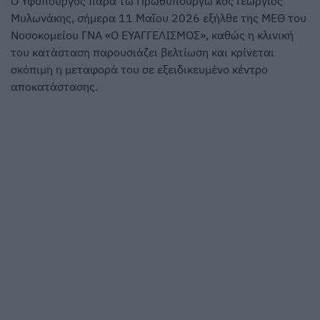
Ο Υφυπουργός παρά τω Πρωθυπουργώ κος Γεώργιος
Μυλωνάκης, σήμερα 11 Μαΐου 2026 εξήλθε της ΜΕΘ του
Νοσοκομείου ΓΝΑ «Ο ΕΥΑΓΓΕΛΙΣΜΟΣ», καθώς η κλινική
του κατάσταση παρουσιάζει βελτίωση και κρίνεται
σκόπιμη η μεταφορά του σε εξειδικευμένο κέντρο
αποκατάστασης.