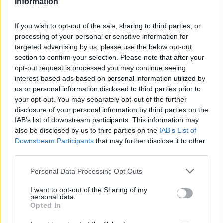
Information
If you wish to opt-out of the sale, sharing to third parties, or
processing of your personal or sensitive information for
targeted advertising by us, please use the below opt-out
section to confirm your selection. Please note that after your
opt-out request is processed you may continue seeing
interest-based ads based on personal information utilized by
us or personal information disclosed to third parties prior to
your opt-out. You may separately opt-out of the further
disclosure of your personal information by third parties on the
IAB’s list of downstream participants. This information may
also be disclosed by us to third parties on the
IAB’s List of
Φωτιά στο Χαϊδάρι: 14 ασθενείς με αναπνευστικά
Downstream Participants
that may further disclose it to other
προβλήματα μεταφέρθηκαν από το «Δαφνί» στο
third parties.
«Αττικόν»
ΕΠΙΚΑΙΡΌΤΗΤΑ
31/07/2026 - 19:25
Personal Data Processing Opt Outs
I want to opt-out of the Sharing of my
personal data.
Opted In