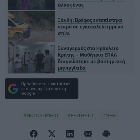
άλλος ένας
Ξάνθη: Βρέφος εντοπίστηκε
νεκρό σε εγκαταλελειμμένο
σπίτι
Συναγερμός στο Ηράκλειο
Κρήτης – Μαθήτρια ΕΠΑΛ
διαγνώστηκε με βακτηριακή
μηνιγγίτιδα
Πρόσθεσε το
HealthStat
στα αγαπημένα σου στη
Google
ΝΟΣΟΚΟΜΕΙΟ
ΕΞΙΤΗΡΙΟ
ΜΕΘ