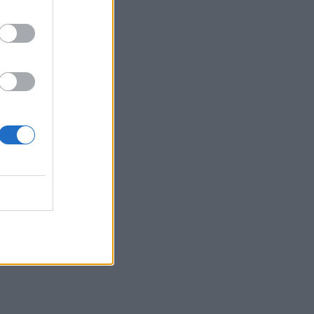
Παγκόσμια Ημέρα Μπίρας: Σε ποιες
περιπτώσεις κάνει καλό στην υγεία
ΕΠΙΚΑΙΡΌΤΗΤΑ
07/08/2026 - 06:28
⁠Η ψυχολογία λέει πως οι φιλίες που
επιβιώνουν στη δεκαετία των 50 έχουν ένα
κοινό χαρακτηριστικό
ΕΠΙΚΑΙΡΌΤΗΤΑ
07/08/2026 - 06:11
Απίστευτο κι όμως... ελληνικό: Πρωταθλητές
στους τομογράφους, ουραγοί στην αξιοποίηση
ΜΕΛΈΤΕΣ
07/08/2026 - 06:00
Τι θα συμβεί στο σώμα σας εάν κοιμάστε μόνο
6 ώρες κάθε βράδυ
ΕΠΙΚΑΙΡΌΤΗΤΑ
06/08/2026 - 19:36