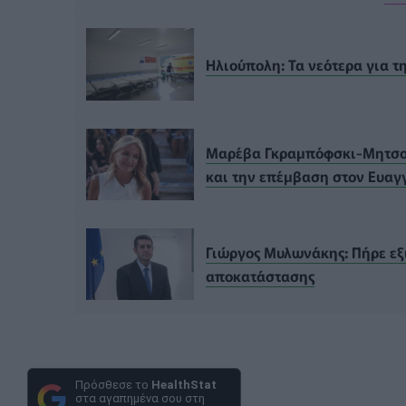
Ηλιούπολη: Τα νεότερα για τ
Μαρέβα Γκραμπόφσκι-Μητσοτά
και την επέμβαση στον Ευαγ
Γιώργος Μυλωνάκης: Πήρε εξι
αποκατάστασης
Πρόσθεσε το
HealthStat
στα αγαπημένα σου στη