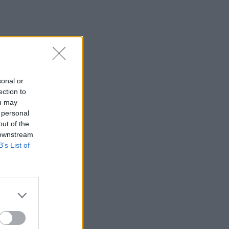
ασφαλείς διακοπές
ΕΥ ΖΗΝ
07/08/2026 - 10:47
Πονοκέφαλος το καλοκαίρι: Που οφείλεται –
Πώς να τον αντιμετωπίσετε χωρίς φάρμακα
ΕΥ ΖΗΝ
07/08/2026 - 10:30
sonal or
ection to
Πώς ο Matt Damon απέκτησε το σώμα του για
ou may
την ταινία «The Odyssey»
 personal
out of the
ΕΥ ΖΗΝ
07/08/2026 - 09:30
 downstream
B’s List of
Σκωτσέζικα αυγά: Μία διαφορετική συνταγή
για όσους αγαπούν τα αυγά
ν
ΕΥ ΖΗΝ
07/08/2026 - 08:20
λύ
Οι δύο ασκήσεις Pilates που δεν πρέπει να
παραλείψετε αν είστε αρχάριοι
ΕΥ ΖΗΝ
07/08/2026 - 06:44