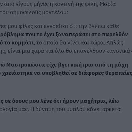
 από λίγους μήνες η κοντινή της φίλη, Μαρία
α του δημοφιλούς μοντέλου:
ες μου φίλες και εννοείται ότι την βλέπω κάθε
πρόβλημα που το έχει ξαναπεράσει στο παρελθόν
τό το κομμάτι
, το οποίο θα γίνει και τώρα. Απλώς
της, είναι μια χαρά και όλα θα επανέλθουν κανονικά
γώ Μαστροκώστα είχε βγει νικήτρια από τη μάχη
ίο χρειάστηκε να υποβληθεί σε διάφορες θεραπείες
ς σε όσους μου λένε ότι ήμουν μαχήτρια, λέω
ψυχολογία μας. Η δύναμη του μυαλού κάνει αρκετά