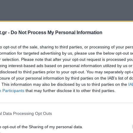
.gr -
Do Not Process My Personal Information
to opt-out of the sale, sharing to third parties, or processing of your per
formation for targeted advertising by us, please use the below opt-out s
r selection. Please note that after your opt-out request is processed y
eing interest-based ads based on personal information utilized by us or
disclosed to third parties prior to your opt-out. You may separately opt-
losure of your personal information by third parties on the IAB’s list of
. This information may also be disclosed by us to third parties on the
IA
α στο εκατομμύριο. Ο καθένας το βιώνει τελείως
Participants
that may further disclose it to other third parties.
ς καταστάσεις παθαίνουμε ακόμα χειρότερο σοκ ότα
ποτέ.
Σίγουρα ήταν μία από τις περιπτώσεις τις πο
ιπτώσεις πιο καλές, πιο ήπιες. Να μην
l Data Processing Opt Outs
ούς κάτι λες 'ωχ δε θα τελειώσει ποτέ αυτό;'. Μετά
o opt-out of the Sharing of my personal data.
ήσει τα παιδιά της. Συγκινήθηκε όλη η Ελλάδα.