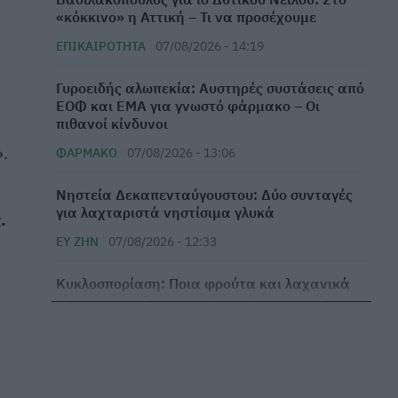
«κόκκινο» η Αττική – Τι να προσέχουμε
ΕΠΙΚΑΙΡΌΤΗΤΑ
07/08/2026 - 14:19
Γυροειδής αλωπεκία: Αυστηρές συστάσεις από
ΕΟΦ και EMA για γνωστό φάρμακο – Οι
πιθανοί κίνδυνοι
».
ΦΆΡΜΑΚΟ
07/08/2026 - 13:06
Νηστεία Δεκαπενταύγουστου: Δύο συνταγές
για λαχταριστά νηστίσιμα γλυκά
.
ΕΥ ΖΗΝ
07/08/2026 - 12:33
Κυκλοσπορίαση: Ποια φρούτα και λαχανικά
είναι «επικίνδυνα» εκτός από το μαρούλι –
Ανησυχία στις ΗΠΑ
ΕΠΙΚΑΙΡΌΤΗΤΑ
07/08/2026 - 11:27
Καρδιοπαθείς και καλοκαίρι: 8 συμβουλές για