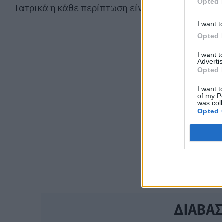
Opted 
Ιατρικά η κάθε περίπτωση είναι διαφορετικά».
I want t
Opted 
I want 
Advertis
Opted 
I want t
of my P
was col
Opted 
ΔΙΑΒΑ