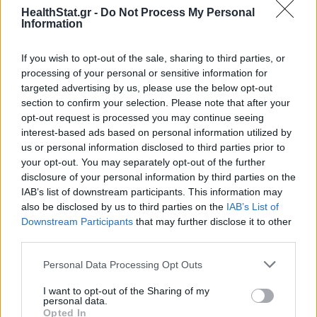
Η μεγάλη ανισορροπία του ΕΣΥ σε αριθμούς
HealthStat.gr -
Do Not Process My Personal
Information
ΜΕΛΈΤΕΣ
04/08/2026 - 06:00
If you wish to opt-out of the sale, sharing to third parties, or
processing of your personal or sensitive information for
targeted advertising by us, please use the below opt-out
section to confirm your selection. Please note that after your
opt-out request is processed you may continue seeing
interest-based ads based on personal information utilized by
us or personal information disclosed to third parties prior to
your opt-out. You may separately opt-out of the further
disclosure of your personal information by third parties on the
IAB’s list of downstream participants. This information may
also be disclosed by us to third parties on the
IAB’s List of
Downstream Participants
that may further disclose it to other
third parties.
ΙΣΑ: Ζητά διευκρινιστική εγκύκλιο για αναβολή
Personal Data Processing Opt Outs
στράτευσης γιατρών σε αναμονή ειδικότητας
I want to opt-out of the Sharing of my
ΕΠΙΚΑΙΡΌΤΗΤΑ
31/07/2026 - 17:35
personal data.
Opted In