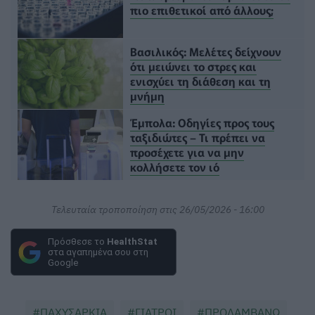
πιο επιθετικοί από άλλους;
Βασιλικός: Μελέτες δείχνουν
ότι μειώνει το στρες και
ενισχύει τη διάθεση και τη
μνήμη
Έμπολα: Οδηγίες προς τους
ταξιδιώτες – Τι πρέπει να
προσέχετε για να μην
κολλήσετε τον ιό
Τελευταία τροποποίηση στις 26/05/2026 - 16:00
Πρόσθεσε το
HealthStat
στα αγαπημένα σου στη
Google
ΠΑΧΥΣΑΡΚΙΑ
ΓΙΑΤΡΟΙ
ΠΡΟΛΑΜΒΑΝΩ