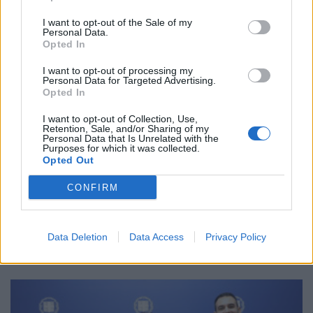
I want to opt-out of the Sale of my
Personal Data.
Opted In
I want to opt-out of processing my
Personal Data for Targeted Advertising.
Opted In
I want to opt-out of Collection, Use,
Retention, Sale, and/or Sharing of my
Personal Data that Is Unrelated with the
Purposes for which it was collected.
Opted Out
CONFIRM
Πώς το περιττό λίπος μπορεί να επιταχύνει τη
νόσο Αλτσχάιμερ
Data Deletion
Data Access
Privacy Policy
ΜΕΛΈΤΕΣ
31/07/2026 - 14:17