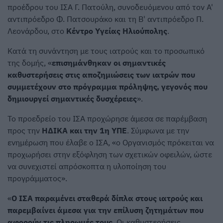
προέδρου του ΙΣΑ Γ. Πατούλη, συνοδευόμενου από τον Α'
αντιπρόεδρο Φ. Πατσουράκο και τη Β' αντιπρόεδρο Π.
Λεονάρδου, στο
Κέντρο Υγείας Ηλιούπολης
.
Κατά τη συνάντηση με τους ιατρούς και το προσωπικό
της δομής, «
επισημάνθηκαν οι σημαντικές
καθυστερήσεις στις αποζημιώσεις των ιατρών που
συμμετέχουν στο πρόγραμμα πρόληψης, γεγονός που
δημιουργεί σημαντικές δυσχέρειες
».
Το προεδρείο του ΙΣΑ προχώρησε άμεσα σε παρέμβαση
προς την
ΗΔΙΚΑ και την 1η ΥΠΕ
. Σύμφωνα με την
ενημέρωση που έλαβε ο ΙΣΑ, «ο Οργανισμός πρόκειται να
προχωρήσει στην εξόφληση των σχετικών οφειλών, ώστε
να συνεχιστεί απρόσκοπτα η υλοποίηση του
προγράμματος».
«
Ο ΙΣΑ παραμένει σταθερά δίπλα στους ιατρούς και
παρεμβαίνει άμεσα για την επίλυση ζητημάτων που
αφορούν τις πληρωμές τους
. Οι καθυστερήσεις