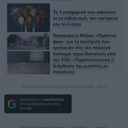
Τα 3 μπαχαρικά που ωφελούν
το μεταβολισμό, τον εγκέφαλο
και το έντερο
Νοσοκομείο Νάξου: «Πράσινο
φως» για τη συνέχιση των
εργασιών στη νέα πτέρυγα
Αυστηρή προειδοποίηση από
την ΕΟΕ: «Παραπλανητική η
διόρθωση της μυωπίας με
σταγόνες»
Τελευταία τροποποίηση στις 29/05/2026 - 13:17
Πρόσθεσε το
HealthStat
στα αγαπημένα σου στη
Google