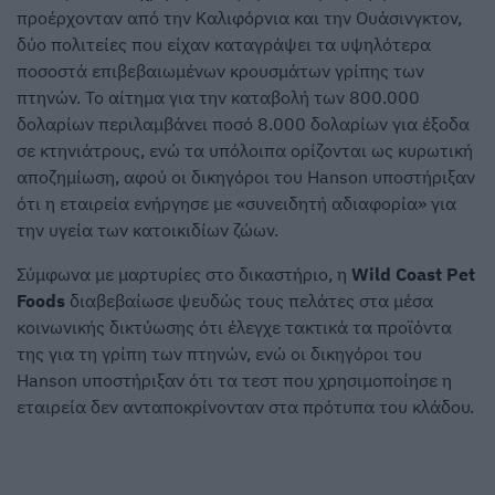
προέρχονταν από την Καλιφόρνια και την Ουάσινγκτον,
δύο πολιτείες που είχαν καταγράψει τα υψηλότερα
ποσοστά επιβεβαιωμένων κρουσμάτων γρίπης των
πτηνών. Το αίτημα για την καταβολή των 800.000
δολαρίων περιλαμβάνει ποσό 8.000 δολαρίων για έξοδα
σε κτηνιάτρους, ενώ τα υπόλοιπα ορίζονται ως κυρωτική
αποζημίωση, αφού οι δικηγόροι του Hanson υποστήριξαν
ότι η εταιρεία ενήργησε με «συνειδητή αδιαφορία» για
την υγεία των κατοικιδίων ζώων.
Σύμφωνα με μαρτυρίες στο δικαστήριο, η
Wild Coast Pet
Foods
διαβεβαίωσε ψευδώς τους πελάτες στα μέσα
κοινωνικής δικτύωσης ότι έλεγχε τακτικά τα προϊόντα
της για τη γρίπη των πτηνών, ενώ οι δικηγόροι του
Hanson υποστήριξαν ότι τα τεστ που χρησιμοποίησε η
εταιρεία δεν ανταποκρίνονταν στα πρότυπα του κλάδου.