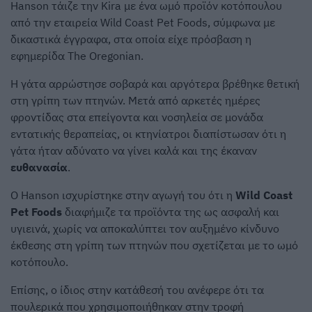
Hanson τάιζε την Kira με ένα ωμό προϊόν κοτόπουλου
από την εταιρεία Wild Coast Pet Foods, σύμφωνα με
δικαστικά έγγραφα, στα οποία είχε πρόσβαση η
εφημερίδα The Oregonian.
Η γάτα αρρώστησε σοβαρά και αργότερα βρέθηκε θετική
στη γρίπη των πτηνών. Μετά από αρκετές ημέρες
φροντίδας στα επείγοντα και νοσηλεία σε μονάδα
εντατικής θεραπείας, οι κτηνίατροι διαπίστωσαν ότι η
γάτα ήταν αδύνατο να γίνει καλά και της έκαναν
ευθανασία
.
Ο Hanson ισχυρίστηκε στην αγωγή του ότι η
Wild Coast
Pet Foods
διαφήμιζε τα προϊόντα της ως ασφαλή και
υγιεινά, χωρίς να αποκαλύπτει τον αυξημένο κίνδυνο
έκθεσης στη γρίπη των πτηνών που σχετίζεται με το ωμό
κοτόπουλο.
Επίσης, ο ίδιος στην κατάθεσή του ανέφερε ότι τα
πουλερικά που χρησιμοποιήθηκαν στην τροφή