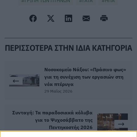
ΓΡΙΠΗ ΤΩΝ ΠΤΗΝΩΝ
ΓΑΤΑ
ΗΠΑ
ΠΕΡΙΣΣΟΤΕΡΑ ΣΤΗΝ ΙΔΙΑ ΚΑΤΗΓΟΡΙΑ
Νοσοκομείο Νάξου: «Πράσινο φως»
για τη συνέχιση των εργασιών στη
νέα πτέρυγα
29 Μαϊος 2026
Συνταγή: Τα παραδοσιακά κόλυβα
για το Ψυχοσάββατο της
Πεντηκοστής 2026
29 Μαϊος 2026