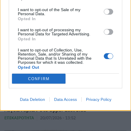
Γρίπη των πτηνών: Έκανε την εμφάνισή της και
στην Αυστραλία
I want to opt-out of the Sale of my
Personal Data.
ΕΠΙΚΑΙΡΌΤΗΤΑ
03/08/2026 - 11:47
Opted In
I want to opt-out of processing my
Personal Data for Targeted Advertising.
Opted In
I want to opt-out of Collection, Use,
Retention, Sale, and/or Sharing of my
Personal Data that Is Unrelated with the
Purposes for which it was collected.
Opted Out
CONFIRM
Data Deletion
Data Access
Privacy Policy
Νέα Υόρκη: Τρίτος νεκρός από τη νόσο των
Λεγεωνάριων στο Upper East Side
ΕΠΙΚΑΙΡΌΤΗΤΑ
20/07/2026 - 13:52