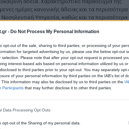
λοκαιρινή άδεια. Χαρακτηριστικό παράδειγμα της
μενες ημέρες κανονικής άδειας και τα περισσότερα
η Νοσηλευτική Υπηρεσία, καθώς και τα περισσότερα
λογικό. Παράλληλα, υπάρχουν τμήματα και κλάδοι 
.gr -
Do Not Process My Personal Information
to opt-out of the sale, sharing to third parties, or processing of your per
υσίες των εργαζομένων, καταφέρνουν να
formation for targeted advertising by us, please use the below opt-out s
ο καλοκαίρι, και αυτές όχι συνεχόμενες, ενώ η
r selection. Please note that after your opt-out request is processed y
νει άπιαστο όνειρο.
eing interest-based ads based on personal information utilized by us or
disclosed to third parties prior to your opt-out. You may separately opt-
losure of your personal information by third parties on the IAB’s list of
. This information may also be disclosed by us to third parties on the
IA
Participants
that may further disclose it to other third parties.
l Data Processing Opt Outs
o opt-out of the Sharing of my personal data.