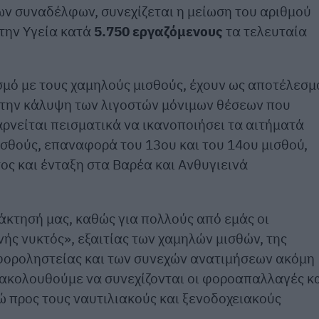
ν συναδέλφων, συνεχίζεται η μείωση του αριθμού
την Υγεία κατά
5.750 εργαζόμενους
τα τελευταία
μό με τους χαμηλούς μισθούς, έχουν ως αποτέλεσμ
 την κάλυψη των λιγοστών μόνιμων θέσεων που
αρνείται πεισματικά να ικανοποιήσει τα αιτήματά
ισθούς, επαναφορά του 13ου και του 14ου μισθού,
ος και ένταξη στα Βαρέα και Ανθυγιεινά
κτησή μας, καθώς για πολλούς από εμάς οι
ής νυκτός», εξαιτίας των χαμηλών μισθών, της
 φοροληστείας και των συνεχών ανατιμήσεων ακόμη
αρακολουθούμε να συνεχίζονται οι φοροαπαλλαγές κ
 προς τους ναυτιλιακούς και ξενοδοχειακούς