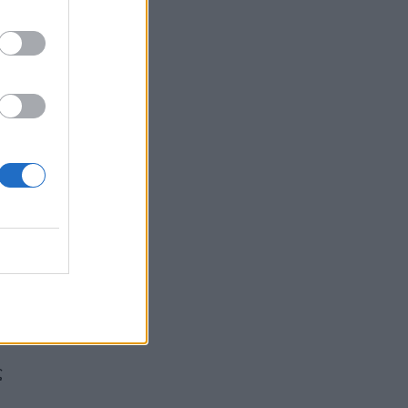
Ευρεία σύσκεψη στον ΕΟΦ για τις ελλείψεις
φαρμάκων
ΕΠΙΚΑΙΡΌΤΗΤΑ
06/08/2026 - 15:25
Κραγιόν και προϊόντα χειλιών: Κενά στην
ν
ασφάλεια κρύβουν κινδύνους για την υγεία
ας
ΜΕΛΈΤΕΣ
06/08/2026 - 15:01
ν
Νηστεία Δεκαπενταύγουστου: Γιατί σήμερα 6
Αυγούστου τρώμε μόνο ψάρι
ΕΠΙΚΑΙΡΌΤΗΤΑ
06/08/2026 - 14:32
Γρίπη: Εγκρίθηκε το πρώτο εμβόλιο mRNA από
τον FDA
ΦΆΡΜΑΚΟ
06/08/2026 - 13:38
ς
Άνοια: Τι να προσέξετε μεταξύ 45 και 65 ετών
για να κερδίσετε επιπλέον 13 χρόνια χωρίς τη
νόσο