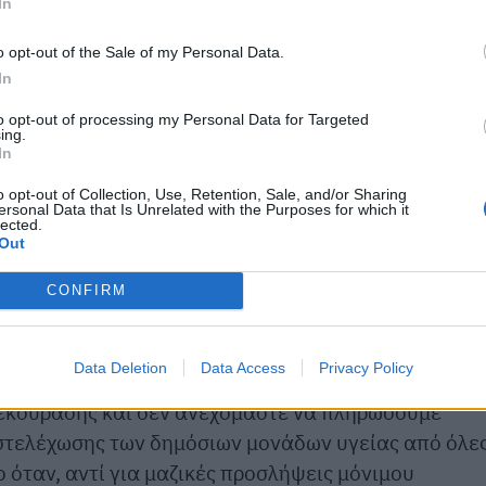
In
o opt-out of the Sale of my Personal Data.
In
to opt-out of processing my Personal Data for Targeted
που
εργάζονταν με συμβάσεις οι οποίες έληξαν
, δε
ing.
In
αποζημίωση για τις δεκάδες ημέρες κανονικής άδει
 τους επέτρεψε να λάβουν όσο εργάζονταν,
o opt-out of Collection, Use, Retention, Sale, and/or Sharing
ersonal Data that Is Unrelated with the Purposes for which it
». Προκλητικά, μάλιστα, ισχυρίζεται ότι, αν θέλου
lected.
Out
πρέπει να προσφύγουν στα δικαστήρια.
CONFIRM
ς πανηγυρίζουν για το δήθεν «καλύτερο ΕΣΥ όλων
αθημερινά οι εργαζόμενοι στο ΠΑΓΝΗ αποκαλύπτει
Data Deletion
Data Access
Privacy Policy
ξεκούρασης και δεν ανεχόμαστε να πληρώσουμε
ποστελέχωσης των δημόσιων μονάδων υγείας από όλε
 όταν, αντί για μαζικές προσλήψεις μόνιμου