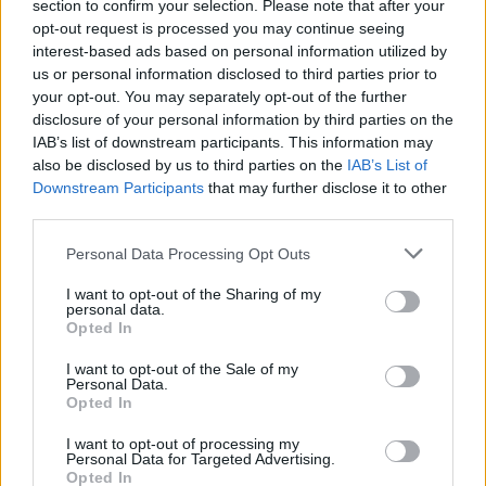
section to confirm your selection. Please note that after your
opt-out request is processed you may continue seeing
interest-based ads based on personal information utilized by
us or personal information disclosed to third parties prior to
your opt-out. You may separately opt-out of the further
disclosure of your personal information by third parties on the
IAB’s list of downstream participants. This information may
AbbVie: Ενεργός συμμετοχή στη συζήτηση για την
also be disclosed by us to third parties on the
IAB’s List of
υγεία και την ισότιμη πρόσβαση των ασθενών
Downstream Participants
that may further disclose it to other
στην καινοτομία
third parties.
ΕΠΙΧΕΙΡΕΊΝ
27/07/2026 - 18:41
Personal Data Processing Opt Outs
I want to opt-out of the Sharing of my
personal data.
Opted In
I want to opt-out of the Sale of my
Personal Data.
Opted In
I want to opt-out of processing my
Personal Data for Targeted Advertising.
Opted In