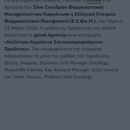
Με μία σημαντική διάκριση τιμήθηκε η
AbbVie
στα
Αριστεία του
15ου Συνεδρίου Φαρμακευτικού
Management που διοργάνωσε η Ελληνική Εταιρεία
Φαρμακευτικού Management (Ε.Ε.Φα.Μ.),
την Πέμπτη
21 Μαΐου 2026. Η ομάδα της Ογκολογίας της AbbVie
κατέκτησε το
χρυσό Αριστείο
στην κατηγορία
«Καλύτερη Καμπάνια Συνταγογραφούμενου
Προϊόντος»
. Την υποψηφιότητα της εταιρείας
παρουσίασαν τα μέλη της ομάδας της Ογκολογίας,
Φώτης Ψαρράς, Business Unit Manager Oncology,
Μαριάνθη Κάλτσα, Key Account Manager Solid Tumors
και Τάσος Τσώνης, Medical Lead Oncology.