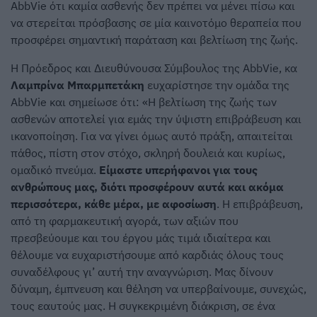
AbbVie ότι καμία ασθενής δεν πρέπει να μένει πίσω και
να στερείται πρόσβασης σε μία καινοτόμο θεραπεία που
προσφέρει σημαντική παράταση και βελτίωση της ζωής.
Η Πρόεδρος και Διευθύνουσα Σύμβουλος της AbbVie, κα
Λαμπρίνα Μπαρμπετάκη
ευχαρίστησε την ομάδα της
AbbVie και σημείωσε ότι: «Η βελτίωση της ζωής των
ασθενών αποτελεί για εμάς την ύψιστη επιβράβευση και
ικανοποίηση. Για να γίνει όμως αυτό πράξη, απαιτείται
πάθος, πίστη στον στόχο, σκληρή δουλειά και κυρίως,
ομαδικό πνεύμα.
Είμαστε υπερήφανοι για τους
ανθρώπους μας, διότι προσφέρουν αυτά και ακόμα
περισσότερα, κάθε μέρα, με αφοσίωση
. Η επιβράβευση,
από τη φαρμακευτική αγορά, των αξιών που
πρεσβεύουμε και του έργου μάς τιμά ιδιαίτερα και
θέλουμε να ευχαριστήσουμε από καρδιάς όλους τους
συναδέλφους γι’ αυτή την αναγνώριση. Μας δίνουν
δύναμη, έμπνευση και θέληση να υπερβαίνουμε, συνεχώς,
τους εαυτούς μας. Η συγκεκριμένη διάκριση, σε ένα