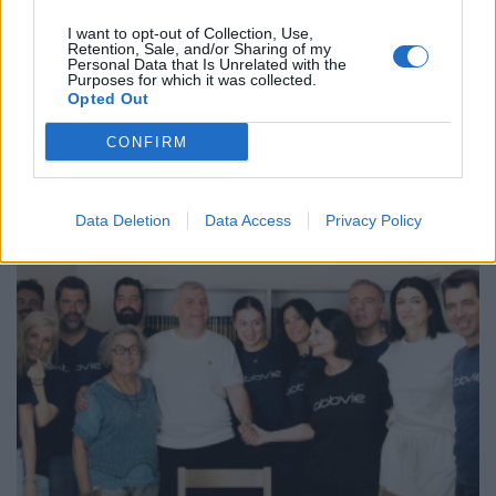
I want to opt-out of Collection, Use,
Retention, Sale, and/or Sharing of my
Personal Data that Is Unrelated with the
Purposes for which it was collected.
Opted Out
AstraZeneca: Νέος πρόεδρος και CEO σε Ελλάδα
και Κύπρο ο Σταύρος Ντογιάκος
CONFIRM
ΕΠΙΧΕΙΡΕΊΝ
24/07/2026 - 15:37
Data Deletion
Data Access
Privacy Policy