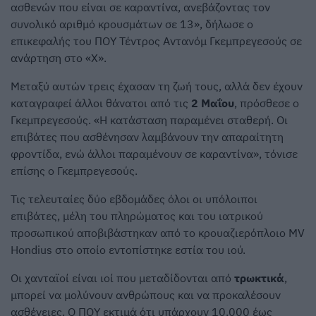
ασθενών που είναι σε καραντίνα, ανεβάζοντας τον
συνολικό αριθμό κρουσμάτων σε 13», δήλωσε ο
επικεφαλής του ΠΟΥ Τέντρος Αντανόμ Γκεμπρεγεσούς σε
ανάρτηση στο «Χ».
Μεταξύ αυτών τρεις έχασαν τη ζωή τους, αλλά δεν έχουν
καταγραφεί άλλοι θάνατοι από τις
2 Μαΐου
, πρόσθεσε ο
Γκεμπρεγεσούς. «Η κατάσταση παραμένει σταθερή. Οι
επιβάτες που ασθένησαν λαμβάνουν την απαραίτητη
φροντίδα, ενώ άλλοι παραμένουν σε καραντίνα», τόνισε
επίσης ο Γκεμπρεγεσούς.
Τις τελευταίες δύο εβδομάδες όλοι οι υπόλοιποι
επιβάτες, μέλη του πληρώματος και του ιατρικού
προσωπικού αποβιβάστηκαν από το κρουαζιερόπλοιο MV
Hondius στο οποίο εντοπίστηκε εστία του ιού.
Οι χανταϊοί είναι ιοί που μεταδίδονται από
τρωκτικά
,
μπορεί να μολύνουν ανθρώπους και να προκαλέσουν
ασθένειες. Ο ΠΟΥ εκτιμά ότι υπάρχουν 10.000 έως