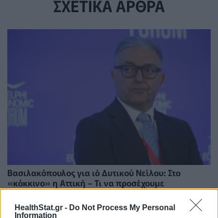
ΣΧΕΤΙΚΑ ΑΡΘΡΑ
Βασιλακόπουλος για ιό Δυτικού Νείλου: Στο
«κόκκινο» η Αττική – Τι να προσέχουμε
ΕΠΙΚΑΙΡΌΤΗΤΑ
07/08/2026 - 14:19
HealthStat.gr -
Do Not Process My Personal
Information