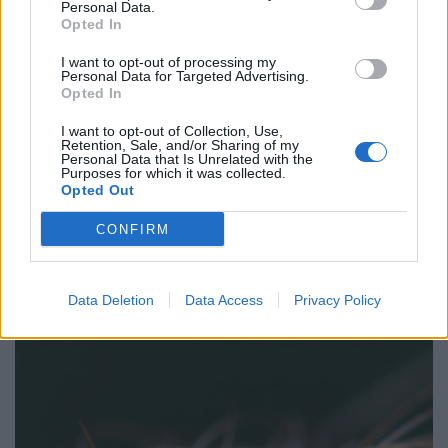
Personal Data.
Opted In
I want to opt-out of processing my
Personal Data for Targeted Advertising.
Opted In
I want to opt-out of Collection, Use,
Retention, Sale, and/or Sharing of my
Personal Data that Is Unrelated with the
Purposes for which it was collected.
Opted Out
Ιός Δυτικού Νείλου: Συναγερμός στην Αττική –
CONFIRM
Έξαρση των κρουσμάτων
ΕΥ ΖΗΝ
30/07/2026 - 18:14
Data Deletion
Data Access
Privacy Policy