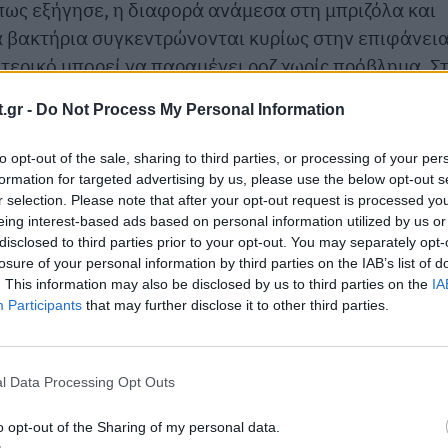
πως εξήγησε, η διαφορά ανάμεσα στη μπριζόλα και
τα βακτήρια συγκεντρώνονται κυρίως στην επιφάνει
τερικό μπορεί να παραμένει ροζ χωρίς πρόβλημα. Σ
βακτήρια διασπείρονται σε όλη τη μάζα του κρέατος
.gr -
Do Not Process My Personal Information
α υπάρχει σοβαρός κίνδυνος να μείνουν ζωντανά και
φτέκι που δεν είναι αρκετά ψημένο, ζητήστε να
to opt-out of the sale, sharing to third parties, or processing of your per
στά», συμβούλευσε.
formation for targeted advertising by us, please use the below opt-out s
r selection. Please note that after your opt-out request is processed y
να βακτήρια E. Coli σε
φύλλα σαλάτας
τα οποία δε
eing interest-based ads based on personal information utilized by us or
disclosed to third parties prior to your opt-out. You may separately opt-
losure of your personal information by third parties on the IAB’s list of
. This information may also be disclosed by us to third parties on the
IA
Participants
that may further disclose it to other third parties.
l Data Processing Opt Outs
o opt-out of the Sharing of my personal data.