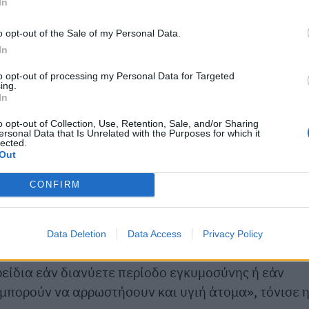
In
o opt-out of the Sale of my Personal Data.
In
to opt-out of processing my Personal Data for Targeted
ing.
In
ά την εμπειρία μιας φίλης της που χρειάστηκε να
σμένο
στρείδι
. Πρόκειται για τη λοίμωξη Vibrio
o opt-out of Collection, Use, Retention, Sale, and/or Sharing
ersonal Data that Is Unrelated with the Purposes for which it
α νερά και μπορεί να αποβεί θανατηφόρα, ιδίως για
lected.
Out
τικό.
CONFIRM
 πολλαπλασιαστούν, μπορούν να προκαλέσουν
 εμφανίζονται μέσα σε λίγες ώρες και
και εμετό. Τα στρείδια, εκτός από Vibrio, μπορεί να
Data Deletion
Data Access
Privacy Policy
ν επικίνδυνες λοιμώξεις όπως εγκεφαλίτιδα και
ρείδια εάν διανύετε περίοδο εγκυμοσύνης ή εάν
 μπορούν να αρρωστήσουν και υγιή άτομα», τόνισε 