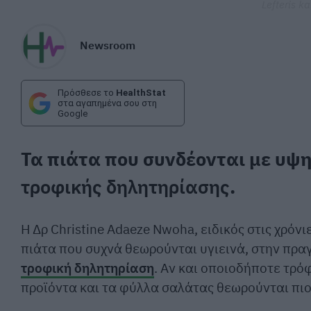
Lefteris ka
Newsroom
Πρόσθεσε το
HealthStat
στα αγαπημένα σου στη
Google
Τα πιάτα που συνδέονται με υψ
τροφικής δηλητηρίασης
.
Η Δρ Christine Adaeze Nwoha, ειδικός στις χρόνι
πιάτα που συχνά θεωρούνται υγιεινά, στην πρα
τροφική δηλητηρίαση
. Αν και οποιοδήποτε τρό
προϊόντα και τα φύλλα σαλάτας θεωρούνται πιο