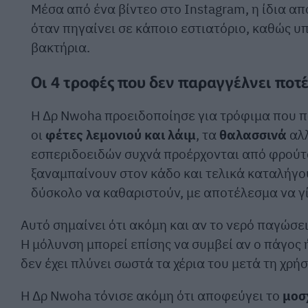
Μέσα από ένα βίντεο στο Instagram, η ίδια α
όταν πηγαίνει σε κάποιο εστιατόριο, καθώς υ
βακτήρια.
Οι 4 τροφές που δεν παραγγέλνει ποτέ
Η Δρ Nwoha προειδοποίησε για τρόφιμα που πο
οι
φέτες λεμονιού και λάιμ
, τα
θαλασσινά
αλλ
εσπεριδοειδών συχνά προέρχονται από φρούτα
ξαναμπαίνουν στον κάδο και τελικά καταλήγου
δύσκολο να καθαριστούν, με αποτέλεσμα να γί
Αυτό σημαίνει ότι ακόμη και αν το νερό παγώσε
Η μόλυνση μπορεί επίσης να συμβεί αν ο πάγος
δεν έχει πλύνει σωστά τα χέρια του μετά τη χρή
Η Δρ Nwoha τόνισε ακόμη ότι αποφεύγει το
μοσ