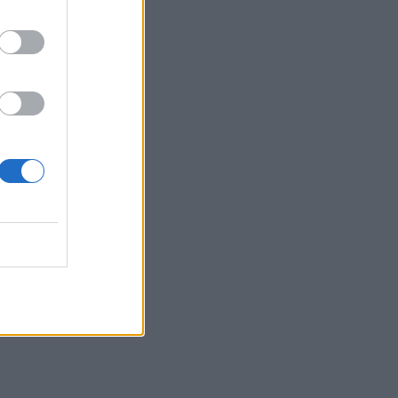
που απωθούν τα μυρμήγκια
ΕΥ ΖΗΝ
06/08/2026 - 06:14
Κατέρρευσε οροφή ανακαινισμένου ΤΕΠ και ο
Άδωνις Γεωργιάδης επιτίθεται στους...
εργαζόμενους
ΠΟΛΙΤΙΚΉ ΥΓΕΊΑΣ
06/08/2026 - 06:00
Τα καλύτερα σνακ για την παραλία
ΕΥ ΖΗΝ
05/08/2026 - 19:37
⁠Πώς το να μιλάτε τουλάχιστον 1 ξένη γλώσσα
επηρεάζει τον εγκέφαλό σας μακροπρόθεσμα
ΜΕΛΈΤΕΣ
05/08/2026 - 18:52
Πυρκαγιές και επιβαρυμένη ατμόσφαιρα: 6
μέτρα προστασίας για παιδιά και ενήλικες
η
προτείνει ο ΠΙΣ