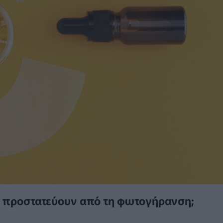
η C προστατεύουν από τη φωτογήρανση;