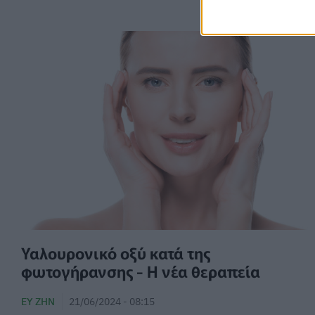
Υαλουρονικό οξύ κατά της
φωτογήρανσης - Η νέα θεραπεία
ΕΥ ΖΗΝ
21/06/2024 - 08:15