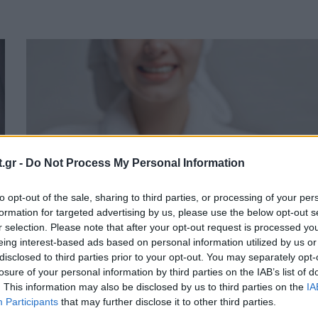
.gr -
Do Not Process My Personal Information
to opt-out of the sale, sharing to third parties, or processing of your per
formation for targeted advertising by us, please use the below opt-out s
r selection. Please note that after your opt-out request is processed y
eing interest-based ads based on personal information utilized by us or
disclosed to third parties prior to your opt-out. You may separately opt-
Γιατί πρέπει να φοράτε καθημερινά
losure of your personal information by third parties on the IAB’s list of
α
αντηλιακό ακόμα και τον χειμώνα
. This information may also be disclosed by us to third parties on the
IA
Participants
that may further disclose it to other third parties.
ΕΥ ΖΗΝ
24/09/2025 - 15:10