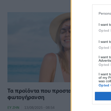
Persona
I want t
Opted 
I want t
Opted 
I want 
Advertis
Opted 
I want t
of my P
was col
Opted 
Τα προϊόντα που προστατεύουν από τη
φωτογήρανση
ΕΥ ΖΗΝ
13/08/2025 - 08:54