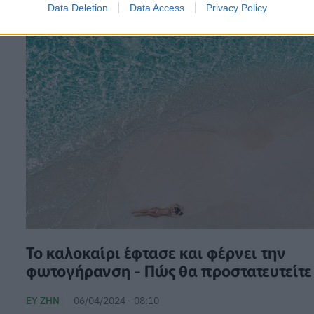
Data Deletion
Data Access
Privacy Policy
Το καλοκαίρι έφτασε και φέρνει την
φωτογήρανση - Πώς θα προστατευτείτε
ΕΥ ΖΗΝ
06/04/2024 - 08:10