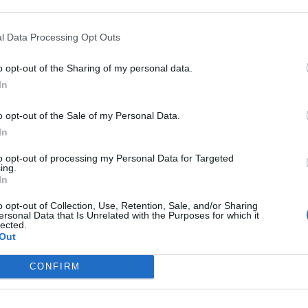
l Data Processing Opt Outs
o opt-out of the Sharing of my personal data.
In
o opt-out of the Sale of my Personal Data.
In
to opt-out of processing my Personal Data for Targeted
ing.
In
o opt-out of Collection, Use, Retention, Sale, and/or Sharing
ersonal Data that Is Unrelated with the Purposes for which it
lected.
Out
Τέλος διακοπών: Πως θα «συνέλθει» τ
δέρμα μας;
CONFIRM
ΕΠΙΚΑΙΡΌΤΗΤΑ
02/09/2024 - 12:23