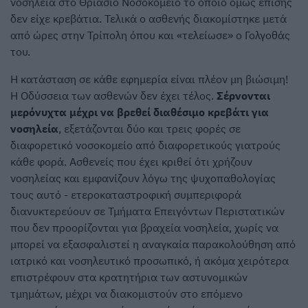
νοσηλεία στο Θριάσιο Νοσοκομείο το οποίο όμως επίσης
δεν είχε κρεβάτια. Τελικά ο ασθενής διακομίστηκε μετά
από ώρες στην Τρίπολη όπου και «τελείωσε» ο Γολγοθάς
του.
Η κατάσταση σε κάθε εφημερία είναι πλέον μη βιώσιμη!
Η Οδύσσεια των ασθενών δεν έχει τέλος.
Σέρνονται
μερόνυχτα μέχρι να βρεθεί διαθέσιμο κρεβάτι για
νοσηλεία
, εξετάζονται δύο και τρεις φορές σε
διαφορετικό νοσοκομείο από διαφορετικούς γιατρούς
κάθε φορά. Ασθενείς που έχει κριθεί ότι χρήζουν
νοσηλείας και εμφανίζουν λόγω της ψυχοπαθολογίας
τους αυτό - ετεροκαταστροφική συμπεριφορά
διανυκτερεύουν σε Τμήματα Επειγόντων Περιστατικών
που δεν προορίζονται για βραχεία νοσηλεία, χωρίς να
μπορεί να εξασφαλιστεί η αναγκαία παρακολούθηση από
ιατρικό και νοσηλευτικό προσωπικό, ή ακόμα χειρότερα
επιστρέφουν στα κρατητήρια των αστυνομικών
τμημάτων, μέχρι να διακομιστούν στο επόμενο