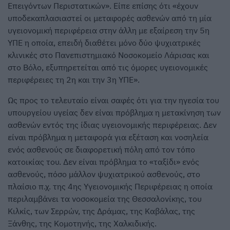
Επειγόντων Περιστατικών». Είπε επίσης ότι «έχουν
υποδεκαπλασιαστεί οι μεταφορές ασθενών από τη μία
υγειονομική περιφέρεια στην άλλη με εξαίρεση την 5η
ΥΠΕ η οποία, επειδή διαθέτει μόνο δύο ψυχιατρικές
κλινικές στο Πανεπιστημιακό Νοσοκομείο Λάρισας και
στο Βόλο, εξυπηρετείται από τις όμορες υγειονομικές
περιφέρειες τη 2η και την 3η ΥΠΕ».
Ως προς το τελευταίο είναι σαφές ότι για την ηγεσία του
υπουργείου υγείας δεν είναι πρόβλημα η μετακίνηση των
ασθενών εντός της ίδιας υγειονομικής περιφέρειας. Δεν
είναι πρόβλημα η μεταφορά για εξέταση και νοσηλεία
ενός ασθενούς σε διαφορετική πόλη από τον τόπο
κατοικίας του. Δεν είναι πρόβλημα το «ταξίδι» ενός
ασθενούς, πόσο μάλλον ψυχιατρικού ασθενούς, στο
πλαίσιο π.χ. της 4ης Υγειονομικής Περιφέρειας η οποία
περιλαμβάνει τα νοσοκομεία της Θεσσαλονίκης, του
Κιλκίς, των Σερρών, της Δράμας, της Καβάλας, της
Ξάνθης, της Κομοτηνής, της Χαλκιδικής.