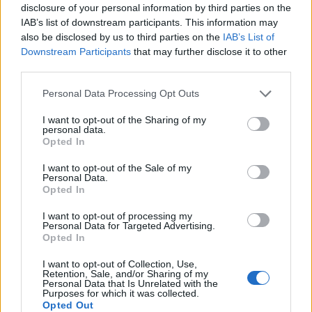
disclosure of your personal information by third parties on the
του ασθενούς.
IAB’s list of downstream participants. This information may
Η ΟΕΝΓΕ, για όλα τα παραπάνω, το αμέσως επόμενο
also be disclosed by us to third parties on the
IAB’s List of
διάστημα θα προχωρήσει σε παρέμβαση στην Εισαγγελία
Downstream Participants
that may further disclose it to other
του Αρείου Πάγου».
third parties.
Personal Data Processing Opt Outs
I want to opt-out of the Sharing of my
personal data.
Opted In
I want to opt-out of the Sale of my
Personal Data.
Opted In
I want to opt-out of processing my
Personal Data for Targeted Advertising.
Opted In
I want to opt-out of Collection, Use,
Retention, Sale, and/or Sharing of my
Personal Data that Is Unrelated with the
Purposes for which it was collected.
Opted Out