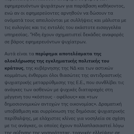
εφημερευόντων ψυχιάτρων για παράβαση καθήκοντος,
ενώ αν οι εφημερεύοντες αρνηθούν να δώσουν τα
ονόματά τους απειλούνται με συλλήψεις και μάλιστα με
τις ευλογίες και τις εντολές του εκάστοτε εισαγγελέα
υπηρεσίας. ‘Ήδη έχουν σχηματιστεί δεκάδες αναφορές
σε βάρος εφημερευόντων ψυχίατρων.
Αυτά είναι τα
περίφημα αποτελέσματα της
ολοκλήρωσης της εγκληματικής πολιτικής του
κράτους
, της κυβέρνησης της ΝΔ και των αστικών
κομμάτων, ένθερμοι όλοι θιασώτες της αντιδραστικής
ψυχιατρικής μεταρρύθμισης της Ε.Ε., που συνθλίβει τις
ανάγκες των ασθενών με ψυχικές διαταραχές στη
μέγγενη του «κόστους - οφέλους» και «των
δημοσιονομικών αντοχών της οικονομίας». Δραματική
υποβάθμιση και συρρίκνωση της δημόσιας ψυχιατρικής
περίθαλψης, με ελάχιστες κλίνες για νοσηλεία σε σχέση
με τις ανάγκες, οι οποίες έχουν πολλαπλασιαστεί λόγω
της αύξησης της νοσηρότητας, τραγικές ελλείψεις σε