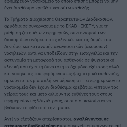
εφημερεύον νοσοκομείο το οποίο επίσης μπορεί να μην
έχει διαθέσιμο κρεβάτι και ούτω καθεξής.
Τα Τμήματα Διαχείρισης Θεραπευτικών Διαδικασιών,
αρμόδια σε συνεργασία με το ΕΚΑΒ –ΕΚΕΠΥ, για τη
ρύθμιση ζητημάτων εφημεριών, συντονισμού των
διακομιδών ανάμεσα στις κλινικές και τις δομές του
Δικτύου, και κατανομής αναγκαστικών (ακούσιων)
νοσηλειών, αντί να υποδείξουν στην εισαγγελία και την
αστυνομία τη μεταφορά του ασθενούς σε ψυχιατρική
κλινική που έχει τη δυνατότητα όχι μόνο εξέτασης αλλά
και νοσηλείας του φερόμενου ως ψυχιατρικά ασθενούς,
αρκούνται σε μία απλή ενημέρωση ότι τα εφημερεύοντα
νοσοκομεία δεν έχουν διαθέσιμα κρεβάτια, νίπτουν τας
χείρας τους και μετακυλίουν τις ευθύνες τους στους
εφημερεύοντες Ψυχιάτρους, οι οποίοι καλούνται να
βγάλουν το φίδι από την τρύπα.
Αντί να εξετάζουν απερίσπαστοι,
αναλώνονται σε
ατέρμονες διαβουλεύσεις
και συνεχείς επικοινωνίες επί