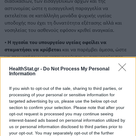
διαδικασιών, των εισαγγελικών αρχών και της
αστυνομίας ώστε η εισαγγελική παραγγελία να
εκτελείται σε κατάλληλη μονάδα ψυχικής υγείας
υποδοχής που έχει τη δυνατότητα εξέτασης αλλά και
νοσηλείας του ασθενούς εφόσον κριθεί αναγκαία.
•
Η ηγεσία του υπουργείου υγείας οφείλει να
σταματήσει να κρύβεται
και να παρέμβει άμεσα, ώστε
να σταματήσουν να κατηγορούνται οι εφημερεύοντες
Ψυχίατροι επειδή αρνούνται να αποδεσμευτεί η
HealthStat.gr -
Do Not Process My Personal
αστυνομία χωρίς να εξεταστεί ο ασθενής και χωρίς να
Information
έχει εξασφαλιστεί η νοσηλεία του στη μονάδα υποδοχής.
If you wish to opt-out of the sale, sharing to third parties, or
•
Να ανακληθεί άμεσα η οδηγία του υφυπουργού
processing of your personal or sensitive information for
υγείας
, που επανέλαβε και από το βήμα της βουλής
targeted advertising by us, please use the below opt-out
μόλις πριν από ένα μήνα, για «παράκαμψη του Τμήματος
section to confirm your selection. Please note that after your
Επειγόντων Περιστατικών» και απευθείας εισαγωγή σε
opt-out request is processed you may continue seeing
ψυχιατρική κλινική, χωρίς να εξετάζονται και χωρίς να
interest-based ads based on personal information utilized by
us or personal information disclosed to third parties prior to
διενεργείται ο αναγκαίος εργαστηριακός έλεγχος για τον
your opt-out. You may separately opt-out of the further
αποκλεισμό οργανικής αιτιολογίας της κλινικής εικόνας