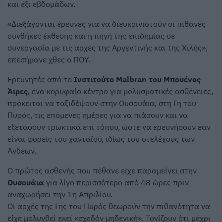
και έξι εβδομάδων.
«Διεξάγονται έρευνες για να διευκρινιστούν οι πιθανές
συνθήκες έκθεσης και η πηγή της επιδημίας σε
συνεργασία με τις αρχές της Αργεντινής και της Χιλής»,
επεσήμανε χθες ο ΠΟΥ.
Ερευνητές από το
Ινστιτούτο Malbran του Μπουένος
Άιρες,
ένα κορυφαίο κέντρο για μολυσματικές ασθένειες,
πρόκειται να ταξιδέψουν στην Ουσουάια, στη Γη του
Πυρός, τις επόμενες ημέρες για να πιάσουν και να
εξετάσουν τρωκτικά επί τόπου, ώστε να ερευνήσουν εάν
είναι φορείς του χανταϊού, ιδίως του στελέχους των
Άνδεων.
Ο πρώτος ασθενής που πέθανε είχε παραμείνει στην
Ουσουάια
για λίγο περισσότερο από 48 ώρες πριν
αναχωρήσει την 1η Απριλίου.
Οι αρχές της Γης του Πυρός θεωρούν την πιθανότητα να
είχε μολυνθεί εκεί «σχεδόν μηδενική». Τονίζουν ότι μέχρι