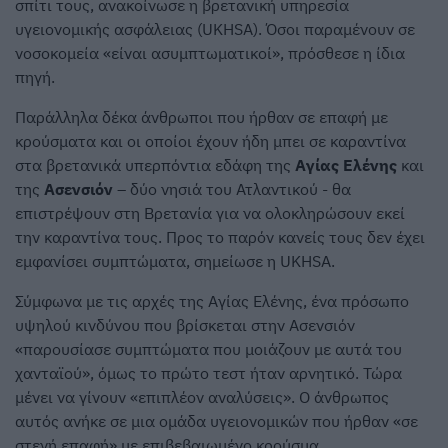
σπίτι τους, ανακοίνωσε η βρετανική υπηρεσία
υγειονομικής ασφάλειας (UKHSA). Όσοι παραμένουν σε
νοσοκομεία «είναι ασυμπτωματικοί», πρόσθεσε η ίδια
πηγή.
Παράλληλα δέκα άνθρωποι που ήρθαν σε επαφή με
κρούσματα και οι οποίοι έχουν ήδη μπει σε καραντίνα
στα βρετανικά υπερπόντια εδάφη της
Αγίας Ελένης
και
της
Ασενσιόν
– δύο νησιά του Ατλαντικού - θα
επιστρέψουν στη Βρετανία για να ολοκληρώσουν εκεί
την καραντίνα τους. Προς το παρόν κανείς τους δεν έχει
εμφανίσει συμπτώματα, σημείωσε η UKHSA.
Σύμφωνα με τις αρχές της Αγίας Ελένης, ένα πρόσωπο
υψηλού κινδύνου που βρίσκεται στην Ασενσιόν
«παρουσίασε συμπτώματα που μοιάζουν με αυτά του
χανταϊού», όμως το πρώτο τεστ ήταν αρνητικό. Τώρα
μένει να γίνουν «επιπλέον αναλύσεις». Ο άνθρωπος
αυτός ανήκε σε μια ομάδα υγειονομικών που ήρθαν «σε
στενή επαφή» με επιβεβαιωμένο κρούσμα.