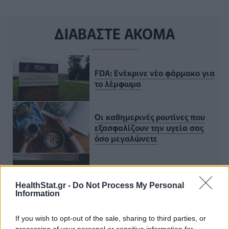
ΔΙΑΒΑΣΤΕ ΑΚΟΜΑ
FDA: Ενέκρινε νέο φάρμακο για
το λέμφωμα
Οι καθημερινές ρουτίνες που
εξασφαλίζουν την υγεία σας
όσο μεγαλώνετε
Η στάση ύπνου που μπορεί να
επιβαρύνει την καρδιά,
HealthStat.gr -
Do Not Process My Personal
σύμφωνα με έναν καρδιολόγο
Information
If you wish to opt-out of the sale, sharing to third parties, or
Τελευταία τροποποίηση στις 14/05/2026 - 14:02