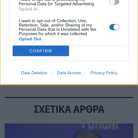
Personal Data for Targeted Advertising.
χρησιμοποιείται σε διαγνωστικές
Opted In
και επεμβατικές διαδικασίες
14 Μαϊος 2026
I want to opt-out of Collection, Use,
Retention, Sale, and/or Sharing of my
Personal Data that Is Unrelated with the
Purposes for which it was collected.
Opted Out
ΕΟΠΥΥ: Νέα λίστα ΦΥΚ που
προεγκρίνονται μέσω του
CONFIRM
Συστήματος Ηλεκτρονικής
Προέγκρισης
14 Μαϊος 2026
Data Deletion
Data Access
Privacy Policy
ΣΧΕΤΙΚΑ ΑΡΘΡΑ