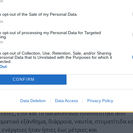
 ιδιαίτερα σημαντικό, καθώς οι συγκεκριμένες
In
KRAS στον καρκίνο του παγκρέατος.
o opt-out of the Sale of my Personal Data.
In
to opt-out of processing my Personal Data for Targeted
ing.
In
o opt-out of Collection, Use, Retention, Sale, and/or Sharing
ersonal Data that Is Unrelated with the Purposes for which it
lected.
Out
CONFIRM
Data Deletion
Data Access
Privacy Policy
πείες, έτσι και το daraxonrasib συνοδεύτηκε από
ρματικό εξάνθημα, διάρροια, ναυτία, στοματίτιδα κ
ενέργειες ήταν ήπιες έως μέτριες και