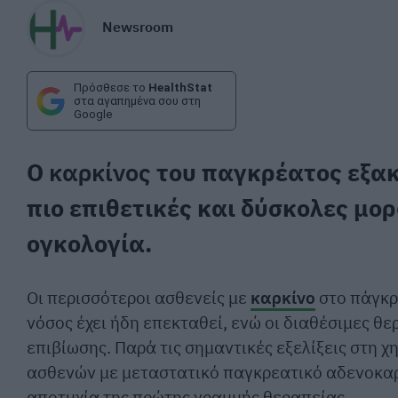
Newsroom
Πρόσθεσε το
HealthStat
στα αγαπημένα σου στη
Google
Ο
καρκίνος
του παγκρέατος εξακο
πιο επιθετικές και δύσκολες μο
ογκολογία.
Οι περισσότεροι ασθενείς με
καρκίνο
στο πάγκρ
νόσος έχει ήδη επεκταθεί, ενώ οι διαθέσιμες 
επιβίωσης. Παρά τις σημαντικές εξελίξεις στη 
ασθενών με μεταστατικό παγκρεατικό αδενοκαρ
αποτυχία της πρώτης γραμμής θεραπείας.