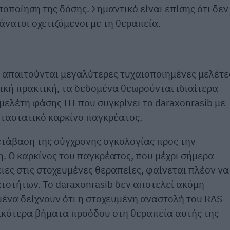
οποίηση της δόσης. Σημαντικό είναι επίσης ότι δεν
νατοι σχετιζόμενοι με τη θεραπεία.
ι απαιτούνται μεγαλύτερες τυχαιοποιημένες μελέτε
ική πρακτική, τα δεδομένα θεωρούνται ιδιαίτερα
μελέτη φάσης III που συγκρίνει το daraxonrasib με
εταστατικό καρκίνο παγκρέατος.
ετάβαση της σύγχρονης ογκολογίας προς την
η. Ο καρκίνος του παγκρέατος, που μέχρι σήμερα
ιες στις στοχευμένες θεραπείες, φαίνεται πλέον να
τοτήτων. Το daraxonrasib δεν αποτελεί ακόμη
ένα δείχνουν ότι η στοχευμένη αναστολή του RAS
ικότερα βήματα προόδου στη θεραπεία αυτής της