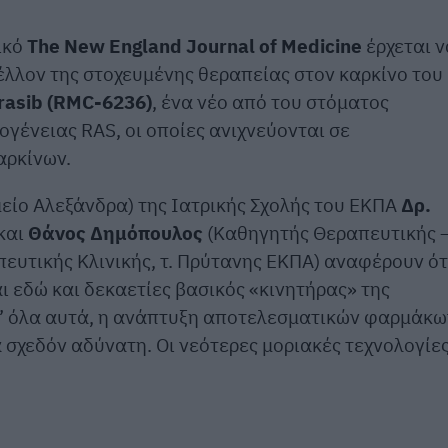
ικό
The New England Journal of Medicine
έρχεται ν
έλλον της στοχευμένης θεραπείας στον καρκίνο του
rasib (RMC-6236)
, ένα νέο από του στόματος
ογένειας RAS, οι οποίες ανιχνεύονται σε
αρκίνων.
μείο Αλεξάνδρα) της Ιατρικής Σχολής του ΕΚΠΑ
Δρ.
και
Θάνος Δημόπουλος
(Καθηγητής Θεραπευτικής 
ευτικής Κλινικής, τ. Πρύτανης ΕΚΠΑ) αναφέρουν ότ
 εδώ και δεκαετίες βασικός «κινητήρας» της
ρ’ όλα αυτά, η ανάπτυξη αποτελεσματικών φαρμάκω
σχεδόν αδύνατη. Οι νεότερες μοριακές τεχνολογίες