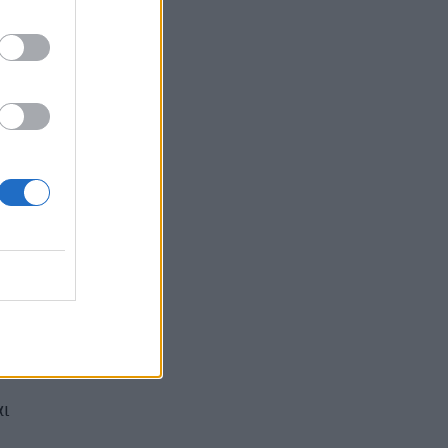
είναι «επικίνδυνα» εκτός από το μαρούλι –
Ανησυχία στις ΗΠΑ
ΕΠΙΚΑΙΡΌΤΗΤΑ
07/08/2026 - 11:27
Καρδιοπαθείς και καλοκαίρι: 8 συμβουλές για
ασφαλείς διακοπές
ΕΥ ΖΗΝ
07/08/2026 - 10:47
Πονοκέφαλος το καλοκαίρι: Που οφείλεται –
Πώς να τον αντιμετωπίσετε χωρίς φάρμακα
ΕΥ ΖΗΝ
07/08/2026 - 10:30
Πώς ο Matt Damon απέκτησε το σώμα του για
την ταινία «The Odyssey»
ΕΥ ΖΗΝ
07/08/2026 - 09:30
αι
Σκωτσέζικα αυγά: Μία διαφορετική συνταγή
για όσους αγαπούν τα αυγά