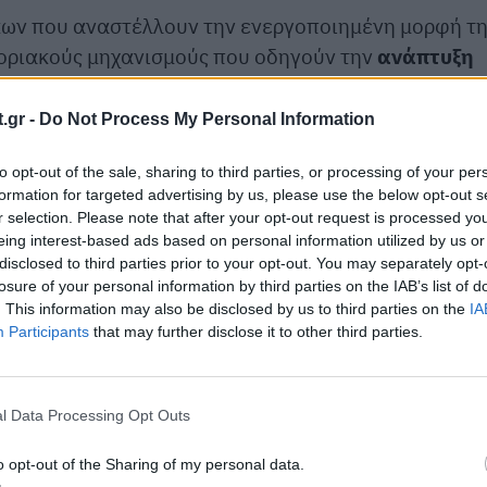
άκων που αναστέλλουν την ενεργοποιημένη μορφή τ
οριακούς μηχανισμούς που οδηγούν την
ανάπτυξη
αν
168 ασθενείς
με προχωρημένο καρκίνο
αν ήδη λάβει προηγούμενη θεραπεία. Η πλειονότητα
.gr -
Do Not Process My Personal Information
 ήπαρ και στους πνεύμονες.
to opt-out of the sale, sharing to third parties, or processing of your per
για μια νόσο με τόσο φτωχή πρόγνωση. Σε ασθενείς
formation for targeted advertising by us, please use the below opt-out s
r selection. Please note that after your opt-out request is processed y
γραμμής και έφεραν μεταλλάξεις RAS G12, το
eing interest-based ads based on personal information utilized by us or
το 35%, ενώ
έλεγχος της νόσου επιτεύχθηκε στο
disclosed to third parties prior to your opt-out. You may separately opt-
ση χωρίς πρόοδο της νόσου έφτασε τους 8,5 μήνες
losure of your personal information by third parties on the IAB’s list of
. This information may also be disclosed by us to third parties on the
IA
τελέσματα ιδιαίτερα σημαντικά σε σύγκριση με τα
Participants
that may further disclose it to other third parties.
δεύτερης γραμμής, όπου η συνολική επιβίωση συχν
l Data Processing Opt Outs
ρήθηκαν σε διαφορετικούς τύπους μεταλλάξεων
τις οποίες μέχρι σήμερα δεν υπήρχαν εγκεκριμένες
o opt-out of the Sharing of my personal data.