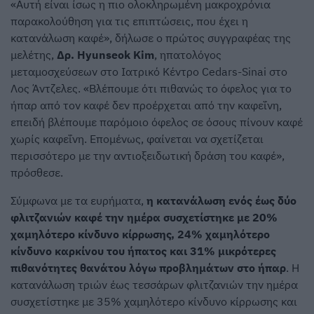
«Αυτή είναι ίσως η πιο ολοκληρωμένη μακροχρόνια
παρακολούθηση για τις επιπτώσεις, που έχει η
κατανάλωση καφέ», δήλωσε ο πρώτος συγγραφέας της
μελέτης,
Δρ. Hyunseok Kim
, ηπατολόγος
μεταμοσχεύσεων στο Ιατρικό Κέντρο Cedars-Sinai στο
Λος Άντζελες. «Βλέπουμε ότι πιθανώς το όφελος για το
ήπαρ από τον καφέ δεν προέρχεται από την καφεΐνη,
επειδή βλέπουμε παρόμοιο όφελος σε όσους πίνουν καφέ
χωρίς καφεΐνη. Επομένως, φαίνεται να σχετίζεται
περισσότερο με την αντιοξειδωτική δράση του καφέ»,
πρόσθεσε.
Σύμφωνα με τα ευρήματα,
η κατανάλωση ενός έως δύο
φλιτζανιών καφέ την ημέρα συσχετίστηκε με 20%
χαμηλότερο κίνδυνο κίρρωσης, 24% χαμηλότερο
κίνδυνο καρκίνου του ήπατος και 31% μικρότερες
πιθανότητες θανάτου λόγω προβλημάτων στο ήπαρ
. Η
κατανάλωση τριών έως τεσσάρων φλιτζανιών την ημέρα
συσχετίστηκε με 35% χαμηλότερο κίνδυνο κίρρωσης και