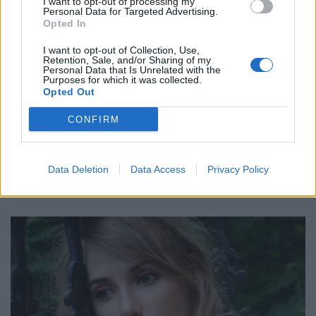
I want to opt-out of processing my
Personal Data for Targeted Advertising.
Opted In
I want to opt-out of Collection, Use,
Retention, Sale, and/or Sharing of my
Personal Data that Is Unrelated with the
Purposes for which it was collected.
Opted Out
CONFIRM
⁠Συμπληρώματα αργιρίνης: Είναι αλήθεια ότι
βοηθούν το ανοσοποιητικό να καταπολεμήσει τον
καρκίνο;
Data Deletion
Data Access
Privacy Policy
ΜΕΛΈΤΕΣ
04/08/2026 - 18:51