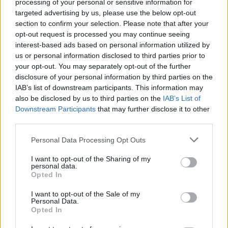
processing of your personal or sensitive information for
targeted advertising by us, please use the below opt-out
section to confirm your selection. Please note that after your
opt-out request is processed you may continue seeing
interest-based ads based on personal information utilized by
us or personal information disclosed to third parties prior to
your opt-out. You may separately opt-out of the further
disclosure of your personal information by third parties on the
IAB’s list of downstream participants. This information may
also be disclosed by us to third parties on the
IAB’s List of
Downstream Participants
that may further disclose it to other
third parties.
Καφές: Ευχάριστα τα νέα για όσους πίνουν
εσπρέσο - Το σημαντικό όφελος στην υγεία
Personal Data Processing Opt Outs
ΜΕΛΈΤΕΣ
08/08/2026 - 03:40
I want to opt-out of the Sharing of my
personal data.
Opted In
I want to opt-out of the Sale of my
Personal Data.
Opted In