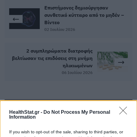
Επιστήμονες δημιούργησαν
συνθετικό κύτταρο από το μηδέν –
Βίντεο
02 Ιουλίου 2026
2 συμπληρώματα διατροφής
βελτίωσαν τις επιδόσεις στη μνήμη
ηλικιωμένων
06 Ιουλίου 2026
ΣΧΕΤΙΚΑ ΑΡΘΡΑ
HealthStat.gr -
Do Not Process My Personal
Information
If you wish to opt-out of the sale, sharing to third parties, or