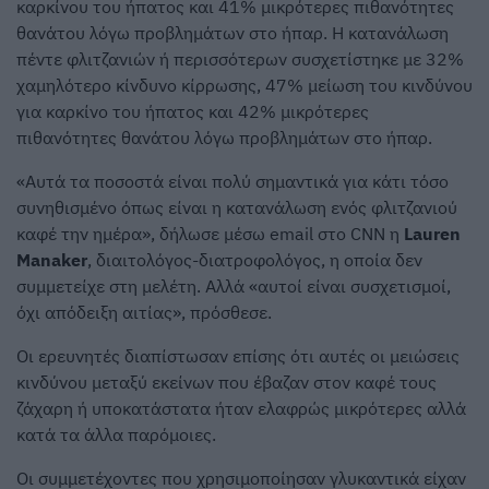
καρκίνου του ήπατος και 41% μικρότερες πιθανότητες
θανάτου λόγω προβλημάτων στο ήπαρ. Η κατανάλωση
πέντε φλιτζανιών ή περισσότερων συσχετίστηκε με 32%
χαμηλότερο κίνδυνο κίρρωσης, 47% μείωση του κινδύνου
για καρκίνο του ήπατος και 42% μικρότερες
πιθανότητες θανάτου λόγω προβλημάτων στο ήπαρ.
«Αυτά τα ποσοστά είναι πολύ σημαντικά για κάτι τόσο
συνηθισμένο όπως είναι η κατανάλωση ενός φλιτζανιού
καφέ την ημέρα», δήλωσε μέσω email στο CNN η
Lauren
Manaker
, διαιτολόγος-διατροφολόγος, η οποία δεν
συμμετείχε στη μελέτη. Αλλά «αυτοί είναι συσχετισμοί,
όχι απόδειξη αιτίας», πρόσθεσε.
Οι ερευνητές διαπίστωσαν επίσης ότι αυτές οι μειώσεις
κινδύνου μεταξύ εκείνων που έβαζαν στον καφέ τους
ζάχαρη ή υποκατάστατα ήταν ελαφρώς μικρότερες αλλά
κατά τα άλλα παρόμοιες.
Οι συμμετέχοντες που χρησιμοποίησαν γλυκαντικά είχαν