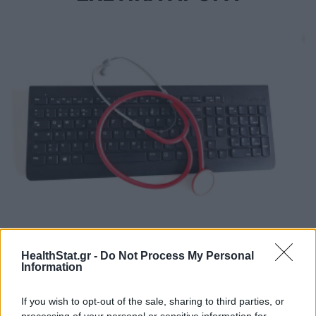
ΠΟΕΡΓΙ: Εξώδικα σε ΗΔΙΚΑ και ΕΟΠΥΥ για
ελέγχους στην ηλεκτρονική συνταγογράφηση
HealthStat.gr -
Do Not Process My Personal
Information
ΕΠΙΚΑΙΡΌΤΗΤΑ
04/08/2026 - 15:51
If you wish to opt-out of the sale, sharing to third parties, or
processing of your personal or sensitive information for