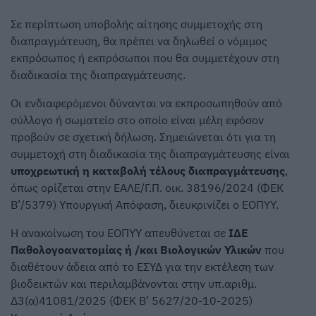
Σε περίπτωση υποβολής αίτησης συμμετοχής στη
διαπραγμάτευση, θα πρέπει να δηλωθεί ο νόμιμος
εκπρόσωπος ή εκπρόσωποι που θα συμμετέχουν στη
διαδικασία της διαπραγμάτευσης.
Οι ενδιαφερόμενοι δύνανται να εκπροσωπηθούν από
σύλλογο ή σωματείο στο οποίο είναι μέλη εφόσον
προβούν σε σχετική δήλωση. Σημειώνεται ότι για τη
συμμετοχή στη διαδικασία της διαπραγμάτευσης είναι
υποχρεωτική η καταβολή τέλους διαπραγμάτευσης
,
όπως ορίζεται στην ΕΑΛΕ/Γ.Π. οικ. 38196/2024 (ΦΕΚ
Β’/5379) Υπουργική Απόφαση, διευκρινίζει ο ΕΟΠΥΥ.
H ανακοίνωση του ΕΟΠΥΥ απευθύνεται σε
ΙΔΕ
Παθολογοανατομίας ή /και Βιολογικών Υλικών
που
διαθέτουν άδεια από το ΕΣΥΔ για την εκτέλεση των
βιοδεικτών και περιλαμβάνονται στην υπ.αριθμ.
Δ3(α)41081/2025 (ΦΕΚ Β’ 5627/20-10-2025)