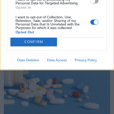
Personal Data for Targeted Advertising.
Opted In
I want to opt-out of Collection, Use,
Retention, Sale, and/or Sharing of my
ΕΟΠΥΥ: Παρατείνεται η θητεία της Νάντιας
Personal Data that Is Unrelated with the
Γκογκοζώτου ως μη εκτελεστικής προέδρου του
Purposes for which it was collected.
Οργανισμού
Opted Out
ΕΠΙΚΑΙΡΌΤΗΤΑ
24/07/2026 - 12:58
CONFIRM
Data Deletion
Data Access
Privacy Policy