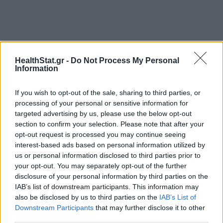
HealthStat.gr -
Do Not Process My Personal
Information
ΔΙΑΒΑΣΤΕ ΑΚΟΜΑ
If you wish to opt-out of the sale, sharing to third parties, or
processing of your personal or sensitive information for
Tο φρούτο που μπορεί να
targeted advertising by us, please use the below opt-out
προσθέσει χρόνια στη ζωή σας,
section to confirm your selection. Please note that after your
σύμφωνα με μια διαιτολόγο
opt-out request is processed you may continue seeing
interest-based ads based on personal information utilized by
us or personal information disclosed to third parties prior to
Μπορείτε να τρώτε φρούτα το
your opt-out. You may separately opt-out of the further
βράδυ εάν έχετε πρόβλημα με
disclosure of your personal information by third parties on the
το σάκχαρο;
IAB’s list of downstream participants. This information may
also be disclosed by us to third parties on the
IAB’s List of
Downstream Participants
that may further disclose it to other
Είναι υγιεινό να πίνετε νερό
third parties.