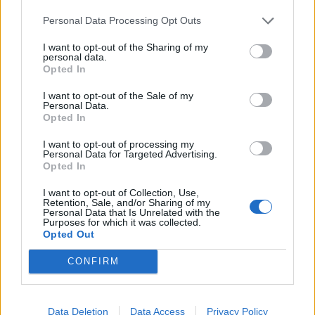
πριν από τον ύπνο; Οι ειδικοί
λένε πως όχι
Personal Data Processing Opt Outs
I want to opt-out of the Sharing of my
personal data.
Πρόσθεσε το
HealthStat
Opted In
στα αγαπημένα σου στη
Google
I want to opt-out of the Sale of my
Personal Data.
Opted In
ΦΡΟΥΤΑ
ΞΕΦΛΟΥΔΙΣΜΑ
ΟΦΕΛΗ
I want to opt-out of processing my
Personal Data for Targeted Advertising.
Opted In
I want to opt-out of Collection, Use,
Retention, Sale, and/or Sharing of my
Personal Data that Is Unrelated with the
Purposes for which it was collected.
Opted Out
ΠΕΡΙΣΣΟΤΕΡΑ ΣΤΗΝ ΙΔΙΑ ΚΑΤΗΓΟΡΙΑ
CONFIRM
Πανεύκολη συνταγή για
μυδοπίλαφο με κατεψυγμένα μύδια
Data Deletion
Data Access
Privacy Policy