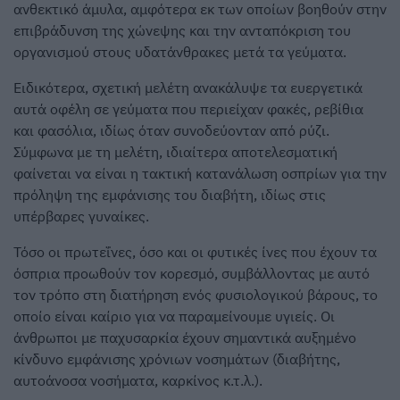
ανθεκτικό άμυλα, αμφότερα εκ των οποίων βοηθούν στην
επιβράδυνση της χώνεψης και την ανταπόκριση του
οργανισμού στους υδατάνθρακες μετά τα γεύματα.
Ειδικότερα, σχετική μελέτη ανακάλυψε τα ευεργετικά
αυτά οφέλη σε γεύματα που περιείχαν φακές, ρεβίθια
και φασόλια, ιδίως όταν συνοδεύονταν από ρύζι.
Σύμφωνα με τη μελέτη, ιδιαίτερα αποτελεσματική
φαίνεται να είναι η τακτική κατανάλωση οσπρίων για την
πρόληψη της εμφάνισης του διαβήτη, ιδίως στις
υπέρβαρες γυναίκες.
Τόσο οι πρωτεΐνες, όσο και οι φυτικές ίνες που έχουν τα
όσπρια προωθούν τον κορεσμό, συμβάλλοντας με αυτό
τον τρόπο στη διατήρηση ενός φυσιολογικού βάρους, το
οποίο είναι καίριο για να παραμείνουμε υγιείς. Οι
άνθρωποι με παχυσαρκία έχουν σημαντικά αυξημένο
κίνδυνο εμφάνισης χρόνιων νοσημάτων (διαβήτης,
αυτοάνοσα νοσήματα, καρκίνος κ.τ.λ.).