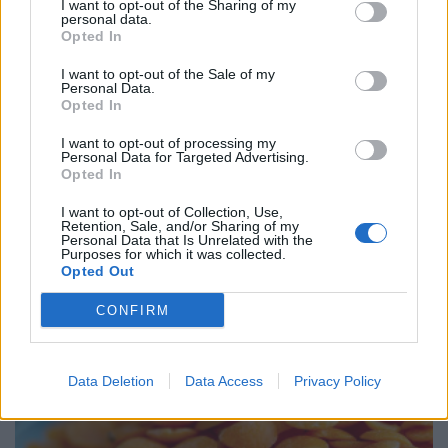
I want to opt-out of the Sharing of my
personal data.
Opted In
I want to opt-out of the Sale of my
Personal Data.
Opted In
I want to opt-out of processing my
Personal Data for Targeted Advertising.
Opted In
Διατροφή: Προσοχή σε συμβουλές από influencers
I want to opt-out of Collection, Use,
και social media
Retention, Sale, and/or Sharing of my
Personal Data that Is Unrelated with the
Purposes for which it was collected.
ΕΥ ΖΗΝ
05/08/2026 - 11:51
Opted Out
CONFIRM
Data Deletion
Data Access
Privacy Policy