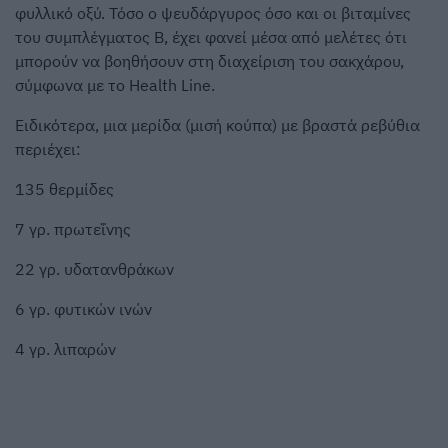
φυλλικό οξύ. Τόσο ο ψευδάργυρος όσο και οι βιταμίνες
του συμπλέγματος Β, έχει φανεί μέσα από μελέτες ότι
μπορούν να βοηθήσουν στη διαχείριση του σακχάρου,
σύμφωνα με το Health Line.
Ειδικότερα, μια μερίδα (μισή κούπα) με βραστά ρεβύθια
περιέχει:
135 θερμίδες
7 γρ. πρωτεΐνης
22 γρ. υδατανθράκων
6 γρ. φυτικών ινών
4 γρ. λιπαρών