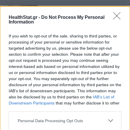
Η άσκηση που «κόβει» την όρεξη
HealthStat.gr -
Do Not Process My Personal
23 Ιανουαρίου 2025
Information
If you wish to opt-out of the sale, sharing to third parties, or
Ο πραγματικός λόγος που οι
processing of your personal or sensitive information for
γυναίκες έχουν «σωσίβιο»
targeted advertising by us, please use the below opt-out
section to confirm your selection. Please note that after your
03 Φεβρουαρίου 2025
opt-out request is processed you may continue seeing
interest-based ads based on personal information utilized by
us or personal information disclosed to third parties prior to
your opt-out. You may separately opt-out of the further
disclosure of your personal information by third parties on the
ΣΧΕΤΙΚΑ ΑΡΘΡΑ
IAB’s list of downstream participants. This information may
also be disclosed by us to third parties on the
IAB’s List of
Downstream Participants
that may further disclose it to other
third parties.
Personal Data Processing Opt Outs